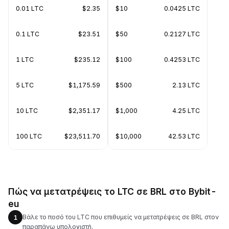
0.01 LTC
$2.35
$10
0.0425 LTC
0.1 LTC
$23.51
$50
0.2127 LTC
1 LTC
$235.12
$100
0.4253 LTC
5 LTC
$1,175.59
$500
2.13 LTC
10 LTC
$2,351.17
$1,000
4.25 LTC
100 LTC
$23,511.70
$10,000
42.53 LTC
Πώς να μετατρέψεις το LTC σε BRL στο Bybit-
eu
Βάλε το ποσό του LTC που επιθυμείς να μετατρέψεις σε BRL στον
1
παραπάνω υπολογιστή.