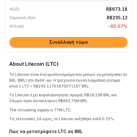
R$673.18
Άξιζε
R$235.12
Σημερινή αξία
-65.07
%
Αλλαγή
Συναλλαγή τώρα
About Litecoin (LTC)
Το Litecoin είναι ένα κρυπτονόμισμα που μπορεί να μετατραπεί σε
BRL (BRL) στο Bybit-eu. Η τρέχουσα συναλλαγματική ισοτιμία
είναι 1 LTC = R$235.11701870071167 BRL.
Το Litecoin έχει κεφαλαιοποίηση αγοράς R$18.23B BRL και
24ωρο όγκο συναλλαγών R$662.75M BRL.
The circulating supply is 77M LTC.
Τις τελευταίες 24 ώρες, το Litecoin αυξήθηκε κατά 0.72%.
Πώς να μετατρέψετε LTC σε BRL