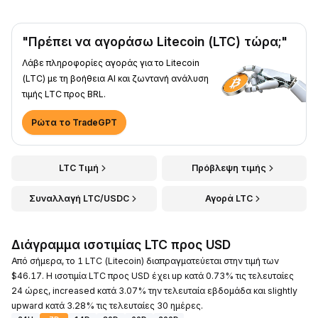
"Πρέπει να αγοράσω Litecoin (LTC) τώρα;"
Λάβε πληροφορίες αγοράς για το Litecoin
(LTC) με τη βοήθεια AI και ζωντανή ανάλυση
τιμής LTC προς BRL.
Ρώτα το TradeGPT
LTC Τιμή
Πρόβλεψη τιμής
Συναλλαγή LTC/USDC
Αγορά LTC
Διάγραμμα ισοτιμίας LTC προς USD
Από σήμερα, το 1 LTC (Litecoin) διαπραγματεύεται στην τιμή των
$46.17. Η ισοτιμία LTC προς USD έχει up κατά 0.73% τις τελευταίες
24 ώρες, increased κατά 3.07% την τελευταία εβδομάδα και slightly
upward κατά 3.28% τις τελευταίες 30 ημέρες.