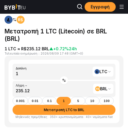
Εγγραφή
Αρχική
LTC to BRL
Μετατροπή 1 LTC (Litecoin) σε BRL
(BRL)
1 LTC ≈ R$235.12 BRL
▲
+0.72%
24h
Τελευταία ενημέρωση
：
2026/08/09 17:48
(
GMT+0
)
Δαπάνη
LTC
Λήψη ~
BRL
0.001
0.01
0.1
1
5
10
100
Μετατροπή LTC to BRL
Μηδενικές προμήθειες · 350+ κρυπτονομίσματα · 40+ νομίσματα fiat