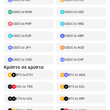
USDC
to
RON
USDC
to
USD
USDC
to
PHP
USDC
to
VND
USDC
to
EUR
USDC
to
GBP
USDC
to
JPY
USDC
to
AUD
USDC
to
CAD
USDC
to
CHF
Κρύπτο σε κρύπτο
BTC
to
ETH
BTC
to
ADA
SOL
to
TRX
BTC
to
SOL
ETH
to
SOL
BTC
to
XRP