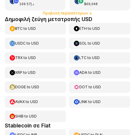
د.إ169.57
$69,048
Προβολή περισσότερων
↓
Δημοφιλή ζεύγη μετατροπής USD
BTC
to
USD
ETH
to
USD
USDC
to
USD
SOL
to
USD
TRX
to
USD
LTC
to
USD
XRP
to
USD
ADA
to
USD
DOGE
to
USD
DOT
to
USD
AVAX
to
USD
LINK
to
USD
SHIB
to
USD
Stablecoin σε Fiat
USDC
to
INR
USDC
to
PLN