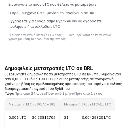
Εισαγάγετε το ποσό LTC που θέλετε να μετατρέψετε
Η αριθμομηχανή θα εμφανίσει το ισοδύναμο σε BRL
Εγγραφείτε για λογαριασμό Bybit-eu για να αγοράσετε,
πουλήσετε ή ανταλλάξετε LTC
Η συναλλαγματική ισοτιμία LTC προς BRL ενημερώνεται σε πραγματικό
χρόνο με βάση τα δεδομένα της αγοράς.
Δημοφιλείς μετατροπές LTC σε BRL
Εξερευνήστε δημοφιλή ποσά μετατροπής LTC σε BRL που κυμαίνονται
από 0,001 LTC έως 100 LTC, με αξίες μετατροπής σε πραγματικό
χρόνο με βάση τις ομαδοποιημένες προσφορές που παρέχει ο ειδικός
διαπραγματευτής αγοράς΄του Bybit-eu.
Τώρα
Πριν από 24 ώρες
Πριν από 1 μήνα
Πριν από 1 έτος
Μετατροπή LTC σε BRL
Αξία BRL
Μετατροπή BRL σε LTC
Αξία LTC
0.001 LTC
$0.23511702
$1
0.00425320 LTC