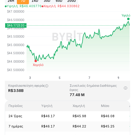
24H
7D
14D
30D
60D
200D
Υψηλή
:
R$
46.409776
Χαμηλή
:
R$
44.030862
Τελευταία ενημέρωση στις: 2026-08-09, 17:48 GMT+0
Υψηλότερη τιμή (ATH)
Ιστορικό χαμηλό
R$410.26
R$1.15
Κεφαλαιοποίηση αγοράς
Συνολικός δημόσια διαθέσιμος
όγκος
R$3.58B
77.48 M
Περίοδος
Υψηλή
Χαμηλή
Μέσο
Αλλ
24 Ώρες
R$46.17
R$45.98
R$46.08
+0
7 ημέρες
R$46.17
R$44.22
R$45.25
+3