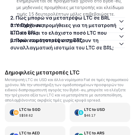
ενημερώνεται σε πραγματικό χρόνο στο Bybit-eu,
με μηδενικές προμήθειες μετατροπής και κλείδωμα
τιμής 15 δευτερολέπτων μόλις επιβεβαιώσετε.
2. Πώς μπορώ να μετατρέψω LTC σε BRL
στο Bybit-eu;
3. Υπάρχουν προμήθειες για τη μετατροπή
LTC σε BRL;
4. Ποιο είναι το ελάχιστο ποσό LTC που
μπορώ να μετατρέψω σε BRL;
5. Ποιοι παράγοντες επηρεάζουν τη
συναλλαγματική ισοτιμία του LTC σε BRL;
Δημοφιλείς μετατροπές LTC
Μετατροπή LTC σε USD και άλλα νομίσματα Fiat σε τιμές πραγματικού
χρόνου. Με την υποστήριξη των ομαδοποιημένων προσφορών του
ειδικού διαπραγματευτή αγοράς του Bybit-eu, μπορείτε να ελέγξετε
την τρέχουσα αξία των LTC και να μετατρέπετε με αυτοπεποίθηση,
απολαμβάνοντας ακριβείς τιμές χωρίς κρυφά spread.
LTC
to
SGD
LTC
to
USD
S$58.62
$46.17
LTC
to
AED
LTC
to
ARS