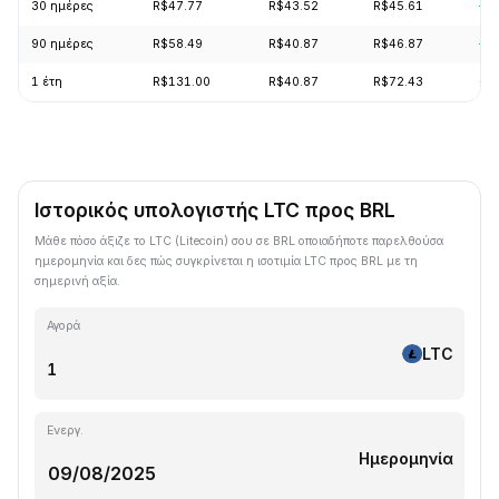
30 ημέρες
R$47.77
R$43.52
R$45.61
+3
90 ημέρες
R$58.49
R$40.87
R$46.87
+8
1 έτη
R$131.00
R$40.87
R$72.43
-6
Ιστορικός υπολογιστής LTC προς BRL
Μάθε πόσο άξιζε το LTC (Litecoin) σου σε BRL οποιαδήποτε παρελθούσα
ημερομηνία και δες πώς συγκρίνεται η ισοτιμία LTC προς BRL με τη
σημερινή αξία.
Αγορά
LTC
Ενεργ.
Ημερομηνία