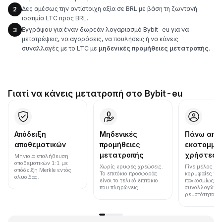
Δες αμέσως την αντίστοιχη αξία σε BRL με βάση τη ζωντανή
2
ισοτιμία LTC προς BRL.
Εγγράψου για έναν δωρεάν λογαριασμό Bybit-eu για να
3
μετατρέψεις, να αγοράσεις, να πουλήσεις ή να κάνεις
συναλλαγές με το LTC με
μηδενικές προμήθειες μετατροπής
.
Γιατί να κάνεις μετατροπή στο Bybit-eu
Απόδειξη
Μηδενικές
Πάνω από
αποθεματικών
προμήθειες
εκατομμύ
μετατροπής
χρήστες
Μηνιαία επαλήθευση
αποθεματικών 1:1 με
Χωρίς κρυφές χρεώσεις.
Γίνε μέλος μια
απόδειξη Merkle εντός
Το επιτόκιο προσφοράς
κορυφαίες πλ
αλυσίδας.
είναι το τελικό επιτόκιο
παγκοσμίως σε
που πληρώνεις.
συναλλαγών κ
ρευστότητα.