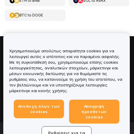
ETH
to
BNB
SOL
to
AVAX
BTC
to
DOGE
Πληροφορίες για
Χρησιμοποιούμε απολύτως απαραίτητα cookies για να
λειτουργεί αυτός ο ιστότοπος και να παραμένει ασφαλής.
Με τη συγκατάθεσή σου, χρησιμοποιούμε επίσης cookies
Υπηρεσίες
λειτουργικότητας, αναλυτικών στοιχείων, μάρκετινγκ και
μέσων κοινωνικής δικτύωσης για να θυμόμαστε τις
Υποστήριξη
ρυθμίσεις σου, να κατανοούμε τη χρήση του ιστοτόπου, να
τον βελτιώνουμε και να υποστηρίζουμε λειτουργίες
μάρκετινγκ και κοινής χρήσης.
Προϊόντα
Αποδοχή όλων των
Απόρριψη
Νομικά
cookies
πρόσθετων
cookies
© 2025-2026 Bybit.eu. All rights reserved.
Ρυθμίσεις για τα