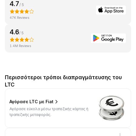
4.7
/ 5
47K Reviews
4.6
/ 5
1.4M Reviews
Περισσότεροι τρόποι διαπραγμάτευσης του
LTC
Αγόρασε LTC με Fiat
Αγόρασε εύκολα μέσω τραπεζικής κάρτας ή
τραπεζικής μεταφοράς.