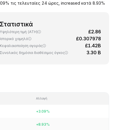
.09% τις τελευταίες 24 ώρες, increased κατά 8.93%
Στατιστικά
£2.86
Υψηλότερη τιμή (ATH)
£0.307978
Ιστορικό χαμηλό
£1.42B
Κεφαλαιοποίηση αγοράς
3.30 B
Συνολικός δημόσια διαθέσιμος όγκος
Αλλαγή
+3.09%
+8.93%