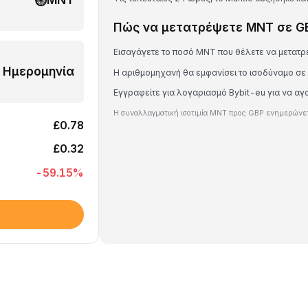
Πώς να μετατρέψετε MNT σε G
Εισαγάγετε το ποσό MNT που θέλετε να μετατρ
Ημερομηνία
Η αριθμομηχανή θα εμφανίσει το ισοδύναμο σε
Εγγραφείτε για λογαριασμό Bybit-eu για να α
Η συναλλαγματική ισοτιμία MNT προς GBP ενημερώνετα
£0.78
£0.32
-59.15
%