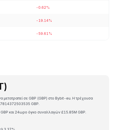
-0.62%
-19.14%
-59.61%
T)
να μετατραπεί σε GBP (GBP) στο Bybit-eu. Η τρέχουσα
1857814372503535 GBP.
5B GBP και 24ωρο όγκο συναλλαγών £15.85M GBP.
τά 3.37%.