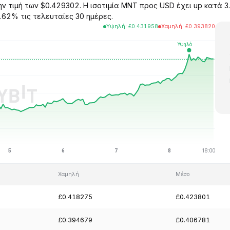
ν τιμή των $0.429302. Η ισοτιμία MNT προς USD έχει up κατά 3
.62% τις τελευταίες 30 ημέρες.
Υψηλή
:
£
0.431958
Χαμηλή
:
£
0.393820
Χαμηλή
Μέσο
£0.418275
£0.423801
£0.394679
£0.406781