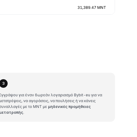
31,389.47 MNT
3
Εγγράψου για έναν δωρεάν λογαριασμό Bybit-eu για να
μετατρέψεις, να αγοράσεις, να πουλήσεις ή να κάνεις
συναλλαγές με το MNT με
μηδενικές προμήθειες
μετατροπής
.