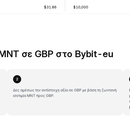
$31.86
$10,000
MNT σε GBP στο Bybit-eu
2
Δες αμέσως την αντίστοιχη αξία σε GBP με βάση τη ζωντανή
ισοτιμία MNT προς GBP.