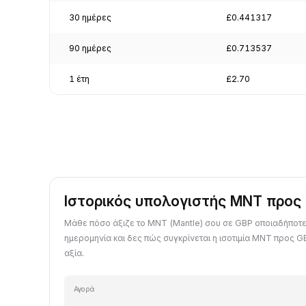
30 ημέρες
£0.441317
90 ημέρες
£0.713537
1 έτη
£2.70
Ιστορικός υπολογιστής MNT προς
Μάθε πόσο άξιζε το MNT (Mantle) σου σε GBP οποιαδήπο
ημερομηνία και δες πώς συγκρίνεται η ισοτιμία MNT προς G
αξία.
Αγορά