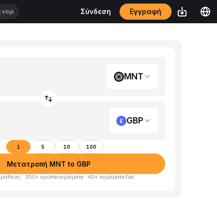
Εγγραφή
Σύνδεση
MNT
GBP
1
5
10
100
Μετατροπή MNT to GBP
μήθειες · 350+ κρυπτονομίσματα · 40+ νομίσματα fiat