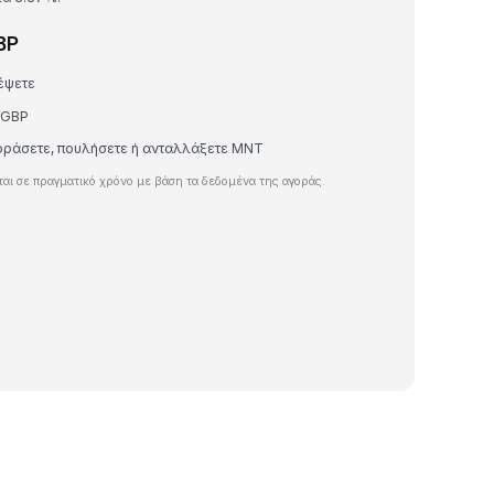
BP
έψετε
 GBP
γοράσετε, πουλήσετε ή ανταλλάξετε MNT
ι σε πραγματικό χρόνο με βάση τα δεδομένα της αγοράς.