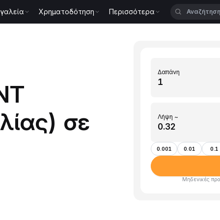
γαλεία
Χρηματοδότηση
Περισσότερα
Δαπάνη
NT
λίας) σε
Λήψη ~
0.001
0.01
0.1
Μηδενικές προ