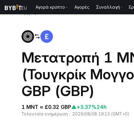
Αγορά κρύπτο
Αγορές
Συναλλαγή
Ερ
Αρχική
MNT to GBP
Μετατροπή 1 M
(Τουγκρίκ Μογγο
GBP (GBP)
1 MNT ≈ £0.32 GBP
▲
+3.37%
24h
Τελευταία ενημέρωση
：
2026/08/08 19:13
(
GMT+0
)