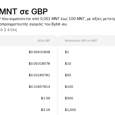
 MNT σε GBP
που κυμαίνονται από 0,001 MNT έως 100 MNT, με αξίες μετατρ
ιαπραγματευτής αγοράς΄του Bybit-eu.
ό 1 έτος
Αξία GBP
Μετατροπή GBP σε MNT
$0.00031858
$1
$0.00318578
$10
$0.03185781
$50
$0.31857814
$100
$1.59
$500
$3.19
$1,000