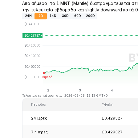
Από σήμερα, το 1 MNT (Mantle) διαπραγματεύεται στη
την τελευταία εβδομάδα και slightly downward κατά 0
24H
7D
14D
30D
60D
200D
Τελευταία ενημέρωση στις: 2026-08-08, 19:13 GMT+0
Περίοδος
Υψηλή
24 Ώρες
£0.429327
7 ημέρες
£0.429327