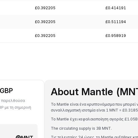
£0.392205
£0.414191
£0.392205
£0.511194
£0.392205
£0.958919
About Mantle (MN
 GBP
τε παρελθούσα
Το Mantle είναι ένα κρυπτονόμισμα που μπορεί 
BP με τη σημερινή
συναλλαγματική ισοτιμία είναι 1 MNT = £0.3
Το Mantle έχει κεφαλαιοποίηση αγοράς £1.0
The circulating supply is 3B MNT.
MNT
Τις τελευταίες 24 ώρες, το Mantle αυξήθηκε κα