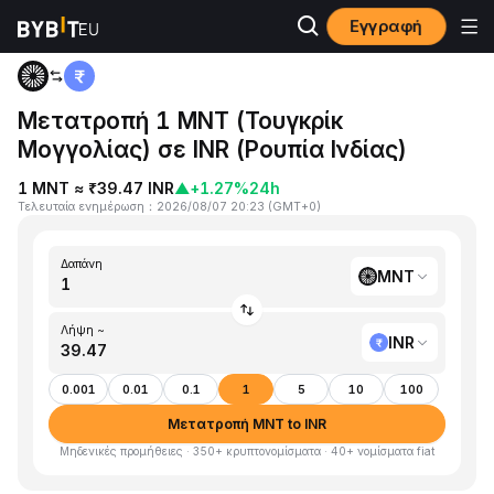
Εγγραφή
Αρχική
MNT to INR
Μετατροπή 1 MNT (Τουγκρίκ
Μογγολίας) σε INR (Ρουπία Ινδίας)
1 MNT ≈ ₹39.47 INR
▲
+1.27%
24h
Τελευταία ενημέρωση
：
2026/08/07 20:23
(
GMT+0
)
Δαπάνη
MNT
Λήψη ~
INR
0.001
0.01
0.1
1
5
10
100
Μετατροπή MNT to INR
Μηδενικές προμήθειες · 350+ κρυπτονομίσματα · 40+ νομίσματα fiat