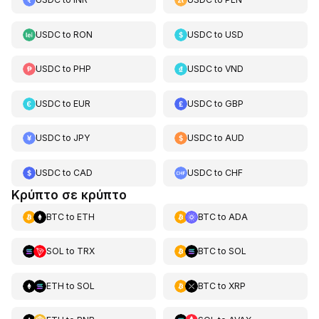
USDC
to
RON
USDC
to
USD
USDC
to
PHP
USDC
to
VND
USDC
to
EUR
USDC
to
GBP
USDC
to
JPY
USDC
to
AUD
USDC
to
CAD
USDC
to
CHF
Κρύπτο σε κρύπτο
BTC
to
ETH
BTC
to
ADA
SOL
to
TRX
BTC
to
SOL
ETH
to
SOL
BTC
to
XRP