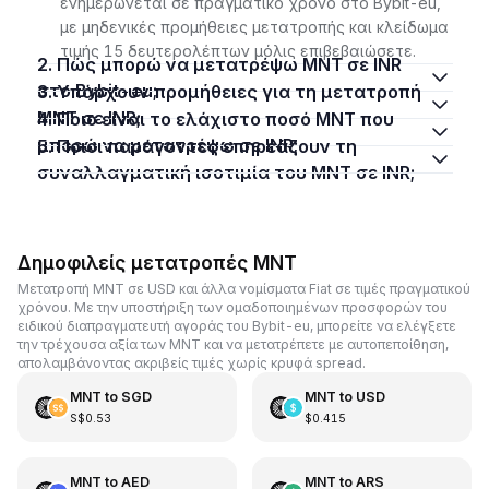
ενημερώνεται σε πραγματικό χρόνο στο Bybit-eu,
με μηδενικές προμήθειες μετατροπής και κλείδωμα
τιμής 15 δευτερολέπτων μόλις επιβεβαιώσετε.
2. Πώς μπορώ να μετατρέψω MNT σε INR
στο Bybit-eu;
3. Υπάρχουν προμήθειες για τη μετατροπή
MNT σε INR;
4. Ποιο είναι το ελάχιστο ποσό MNT που
μπορώ να μετατρέψω σε INR;
5. Ποιοι παράγοντες επηρεάζουν τη
συναλλαγματική ισοτιμία του MNT σε INR;
Δημοφιλείς μετατροπές MNT
Μετατροπή MNT σε USD και άλλα νομίσματα Fiat σε τιμές πραγματικού
χρόνου. Με την υποστήριξη των ομαδοποιημένων προσφορών του
ειδικού διαπραγματευτή αγοράς του Bybit-eu, μπορείτε να ελέγξετε
την τρέχουσα αξία των MNT και να μετατρέπετε με αυτοπεποίθηση,
απολαμβάνοντας ακριβείς τιμές χωρίς κρυφά spread.
MNT
to
SGD
MNT
to
USD
S$0.53
$0.415
MNT
to
AED
MNT
to
ARS