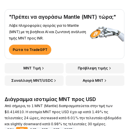
"Πρέπει να αγοράσω Mantle (MNT) τώρα;"
Λάβε πληροφορίες αγοράς για το Mantle
(MNT) με τη βοήθεια AI και ζωντανή ανάλυση
τιμής MNT προς INR.
Ρώτα το TradeGPT
MNT Τιμή
Πρόβλεψη τιμής
Συναλλαγή MNT/USDC
Αγορά MNT
Διάγραμμα ισοτιμίας MNT προς USD
Από σήμερα, το 1 MNT (Mantle) διαπραγματεύεται στην τιμή των
$0.414610. Η ισοτιμία MNT προς USD έχει up κατά 1.49% τις
τελευταίες 24 ώρες, increased κατά 6.01% την τελευταία εβδομάδα
και slightly downward κατά 0.98% τις τελευταίες 30 ημέρες.