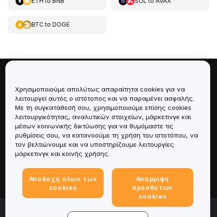
ETH
to
BNB
SOL
to
AVAX
BTC
to
DOGE
Πληροφορίες για
Χρησιμοποιούμε απολύτως απαραίτητα cookies για να
λειτουργεί αυτός ο ιστότοπος και να παραμένει ασφαλής.
Υπηρεσίες
Με τη συγκατάθεσή σου, χρησιμοποιούμε επίσης cookies
λειτουργικότητας, αναλυτικών στοιχείων, μάρκετινγκ και
μέσων κοινωνικής δικτύωσης για να θυμόμαστε τις
Υποστήριξη
ρυθμίσεις σου, να κατανοούμε τη χρήση του ιστοτόπου, να
τον βελτιώνουμε και να υποστηρίζουμε λειτουργίες
Προϊόντα
μάρκετινγκ και κοινής χρήσης.
Νομικά
Αποδοχή όλων των
Απόρριψη
cookies
πρόσθετων
cookies
© 2025-2026 Bybit.eu. Με την επιφύλαξη παντός
νομίμου δικαιώματος.