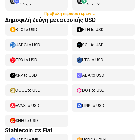
د.إ1.52
$621.51
Προβολή περισσότερων
↓
Δημοφιλή ζεύγη μετατροπής USD
BTC
to
USD
ETH
to
USD
USDC
to
USD
SOL
to
USD
TRX
to
USD
LTC
to
USD
XRP
to
USD
ADA
to
USD
DOGE
to
USD
DOT
to
USD
AVAX
to
USD
LINK
to
USD
SHIB
to
USD
Stablecoin σε Fiat
USDC
to
INR
USDC
to
PLN