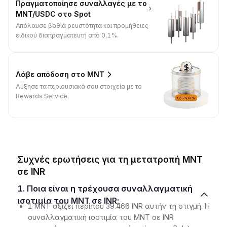
Πραγματοποίησε συναλλαγές με το
MNT/USDC στο Spot
Απόλαυσε βαθιά ρευστότητα και προμήθειες
ειδικού διαπραγματευτή από 0,1%.
Λάβε απόδοση στο MNT
Αύξησε τα περιουσιακά σου στοιχεία με το
Rewards Service.
Συχνές ερωτήσεις για τη μετατροπή MNT
σε INR
1. Ποια είναι η τρέχουσα συναλλαγματική
ισοτιμία του MNT σε INR;
1 MNT αξίζει περίπου 39.466 INR αυτήν τη στιγμή. Η
συναλλαγματική ισοτιμία του MNT σε INR