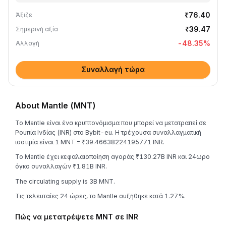
₹76.40
Άξιζε
₹39.47
Σημερινή αξία
-48.35
%
Αλλαγή
Συναλλαγή τώρα
About Mantle (MNT)
Το Mantle είναι ένα κρυπτονόμισμα που μπορεί να μετατραπεί σε
Ρουπία Ινδίας (INR) στο Bybit-eu. Η τρέχουσα συναλλαγματική
ισοτιμία είναι 1 MNT = ₹39.46638224195771 INR.
Το Mantle έχει κεφαλαιοποίηση αγοράς ₹130.27B INR και 24ωρο
όγκο συναλλαγών ₹1.81B INR.
The circulating supply is 3B MNT.
Τις τελευταίες 24 ώρες, το Mantle αυξήθηκε κατά 1.27%.
Πώς να μετατρέψετε MNT σε INR