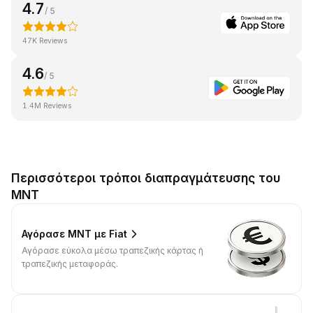
4.7
/ 5
47K Reviews
4.6
/ 5
1.4M Reviews
Περισσότεροι τρόποι διαπραγμάτευσης του
MNT
Αγόρασε MNT με Fiat
Αγόρασε εύκολα μέσω τραπεζικής κάρτας ή
τραπεζικής μεταφοράς.