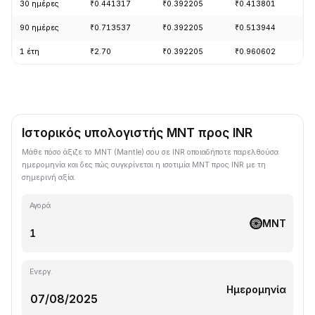
30 ημέρες
₹0.441317
₹0.392205
₹0.413801
-
90 ημέρες
₹0.713537
₹0.392205
₹0.513944
-
1 έτη
₹2.70
₹0.392205
₹0.960602
-
Ιστορικός υπολογιστής MNT προς INR
Μάθε πόσο άξιζε το MNT (Mantle) σου σε INR οποιαδήποτε παρελθούσα
ημερομηνία και δες πώς συγκρίνεται η ισοτιμία MNT προς INR με τη
σημερινή αξία.
Αγορά
MNT
Ενεργ.
Ημερομηνία