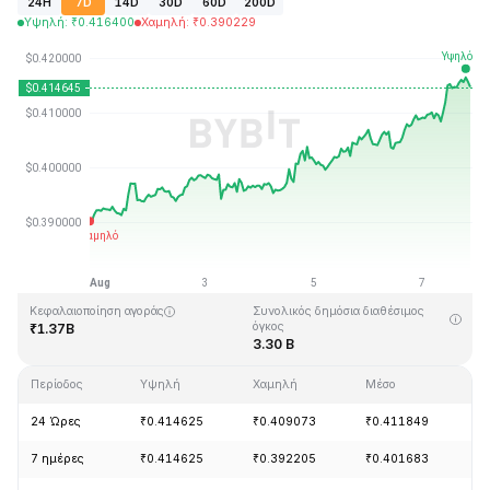
24H
7D
14D
30D
60D
200D
Υψηλή
:
₹
0.416400
Χαμηλή
:
₹
0.390229
Τελευταία ενημέρωση στις: 2026-08-07, 20:23 GMT+0
Υψηλότερη τιμή (ATH)
Ιστορικό χαμηλό
₹2.86
₹0.307978
Κεφαλαιοποίηση αγοράς
Συνολικός δημόσια διαθέσιμος
όγκος
₹1.37B
3.30 B
Περίοδος
Υψηλή
Χαμηλή
Μέσο
Α
24 Ώρες
₹0.414625
₹0.409073
₹0.411849
+
7 ημέρες
₹0.414625
₹0.392205
₹0.401683
+