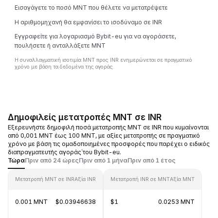
Εισαγάγετε το ποσό MNT που θέλετε να μετατρέψετε
Η αριθμομηχανή θα εμφανίσει το ισοδύναμο σε INR
Εγγραφείτε για λογαριασμό Bybit-eu για να αγοράσετε,
πουλήσετε ή ανταλλάξετε MNT
Η συναλλαγματική ισοτιμία MNT προς INR ενημερώνεται σε πραγματικό
χρόνο με βάση τα δεδομένα της αγοράς.
Δημοφιλείς μετατροπές MNT σε INR
Εξερευνήστε δημοφιλή ποσά μετατροπής MNT σε INR που κυμαίνονται
από 0,001 MNT έως 100 MNT, με αξίες μετατροπής σε πραγματικό
χρόνο με βάση τις ομαδοποιημένες προσφορές που παρέχει ο ειδικός
διαπραγματευτής αγοράς΄του Bybit-eu.
Τώρα
Πριν από 24 ώρες
Πριν από 1 μήνα
Πριν από 1 έτος
Μετατροπή MNT σε INR
Αξία INR
Μετατροπή INR σε MNT
Αξία MNT
0.001 MNT
$0.03946638
$1
0.0253 MNT