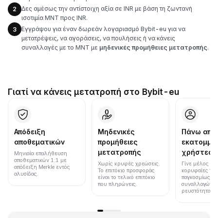
Δες αμέσως την αντίστοιχη αξία σε INR με βάση τη ζωντανή
2
ισοτιμία MNT προς INR.
Εγγράψου για έναν δωρεάν λογαριασμό Bybit-eu για να
3
μετατρέψεις, να αγοράσεις, να πουλήσεις ή να κάνεις
συναλλαγές με το MNT με
μηδενικές προμήθειες μετατροπής
.
Γιατί να κάνεις μετατροπή στο Bybit-eu
Απόδειξη
Μηδενικές
Πάνω από
αποθεματικών
προμήθειες
εκατομμύ
μετατροπής
χρήστες
Μηνιαία επαλήθευση
αποθεματικών 1:1 με
Χωρίς κρυφές χρεώσεις.
Γίνε μέλος μια
απόδειξη Merkle εντός
Το επιτόκιο προσφοράς
κορυφαίες πλ
αλυσίδας.
είναι το τελικό επιτόκιο
παγκοσμίως σε
που πληρώνεις.
συναλλαγών κ
ρευστότητα.