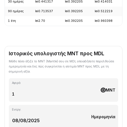
30 ημέρες
lei0.441317
lei0.392205
lei0.414031
+
90 ημέρες
lei0.713537
lei0.392205
lei0.512219
-
1 έτη
lei2.70
lei0.392205
lei0.960398
-
Ιστορικός υπολογιστής MNT προς MDL
Μάθε πόσο άξιζε το MNT (Mantle) σου σε MDL οποιαδήποτε παρελθούσα
ημερομηνία και δες πώς συγκρίνεται η ισοτιμία MNT προς MDL με τη
σημερινή αξία.
Αγορά
MNT
Ενεργ.
Ημερομηνία