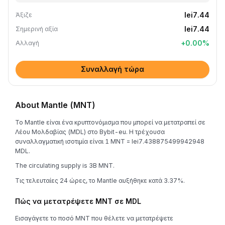
lei7.44
Άξιζε
lei7.44
Σημερινή αξία
+
0.00
%
Αλλαγή
Συναλλαγή τώρα
About Mantle (MNT)
Το Mantle είναι ένα κρυπτονόμισμα που μπορεί να μετατραπεί σε
Λέου Μολδαβίας (MDL) στο Bybit-eu. Η τρέχουσα
συναλλαγματική ισοτιμία είναι 1 MNT = lei7.438875499942948
MDL.
The circulating supply is 3B MNT.
Τις τελευταίες 24 ώρες, το Mantle αυξήθηκε κατά 3.37%.
Πώς να μετατρέψετε MNT σε MDL
Εισαγάγετε το ποσό MNT που θέλετε να μετατρέψετε