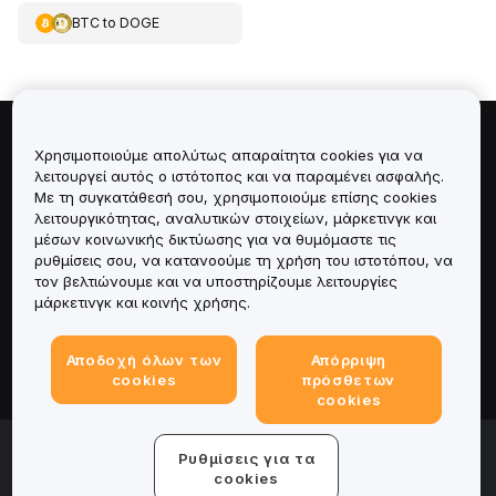
BTC
to
DOGE
Πληροφορίες για
Χρησιμοποιούμε απολύτως απαραίτητα cookies για να
λειτουργεί αυτός ο ιστότοπος και να παραμένει ασφαλής.
Με τη συγκατάθεσή σου, χρησιμοποιούμε επίσης cookies
Υπηρεσίες
λειτουργικότητας, αναλυτικών στοιχείων, μάρκετινγκ και
μέσων κοινωνικής δικτύωσης για να θυμόμαστε τις
Υποστήριξη
ρυθμίσεις σου, να κατανοούμε τη χρήση του ιστοτόπου, να
τον βελτιώνουμε και να υποστηρίζουμε λειτουργίες
μάρκετινγκ και κοινής χρήσης.
Προϊόντα
Αποδοχή όλων των
Απόρριψη
Νομικά
cookies
πρόσθετων
cookies
© 2025-2026 Bybit.eu. All rights reserved.
Ρυθμίσεις για τα
Όροι παροχής υπηρεσιών
|
Όροι απορρήτου
|
Νομική
cookies
σημείωση
|
Κέντρο προτιμήσεων για cookies