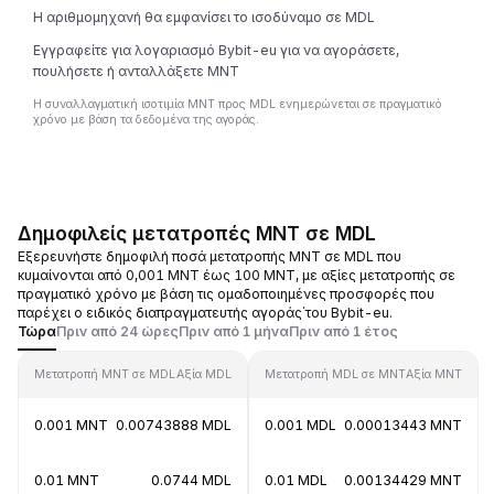
Η αριθμομηχανή θα εμφανίσει το ισοδύναμο σε MDL
Εγγραφείτε για λογαριασμό Bybit-eu για να αγοράσετε,
πουλήσετε ή ανταλλάξετε MNT
Η συναλλαγματική ισοτιμία MNT προς MDL ενημερώνεται σε πραγματικό
χρόνο με βάση τα δεδομένα της αγοράς.
Δημοφιλείς μετατροπές MNT σε MDL
Εξερευνήστε δημοφιλή ποσά μετατροπής MNT σε MDL που
κυμαίνονται από 0,001 MNT έως 100 MNT, με αξίες μετατροπής σε
πραγματικό χρόνο με βάση τις ομαδοποιημένες προσφορές που
παρέχει ο ειδικός διαπραγματευτής αγοράς΄του Bybit-eu.
Τώρα
Πριν από 24 ώρες
Πριν από 1 μήνα
Πριν από 1 έτος
Μετατροπή MNT σε MDL
Αξία MDL
Μετατροπή MDL σε MNT
Αξία MNT
0.001 MNT
0.00743888 MDL
0.001 MDL
0.00013443 MNT
0.01 MNT
0.0744 MDL
0.01 MDL
0.00134429 MNT