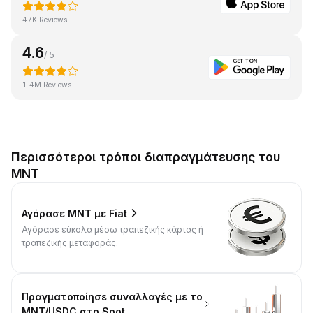
47K Reviews
4.6
/ 5
1.4M Reviews
Περισσότεροι τρόποι διαπραγμάτευσης του
MNT
Αγόρασε MNT με Fiat
Αγόρασε εύκολα μέσω τραπεζικής κάρτας ή
τραπεζικής μεταφοράς.
Πραγματοποίησε συναλλαγές με το
MNT/USDC στο Spot