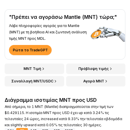
"Πρέπει να αγοράσω Mantle (MNT) τώρα;"
Λάβε πληροφορίες αγοράς για το Mantle
(MNT) με τη βοήθεια AI και ζωντανή ανάλυση
τιμής MNT προς MDL.
Ρώτα το TradeGPT
MNT Τιμή
Πρόβλεψη τιμής
Συναλλαγή MNT/USDC
Αγορά MNT
Διάγραμμα ισοτιμίας MNT προς USD
Από σήμερα, το 1 MNT (Mantle) διαπραγματεύεται στην τιμή των
$0.429115. Η ισοτιμία MNT προς USD έχει up κατά 3.24% τις
τελευταίες 24 ώρες, increased κατά 9.33% την τελευταία εβδομάδα
και slightly upward κατά 0.05% τις τελευταίες 30 ημέρες.