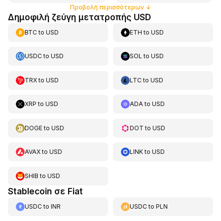
Προβολή περισσότερων
↓
Δημοφιλή ζεύγη μετατροπής USD
BTC
to
USD
ETH
to
USD
USDC
to
USD
SOL
to
USD
TRX
to
USD
LTC
to
USD
XRP
to
USD
ADA
to
USD
DOGE
to
USD
DOT
to
USD
AVAX
to
USD
LINK
to
USD
SHIB
to
USD
Stablecoin σε Fiat
USDC
to
INR
USDC
to
PLN