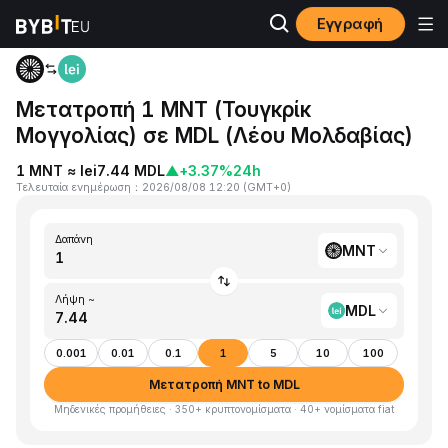
Εγγραφή
Αρχική
MNT to MDL
Μετατροπή 1 MNT (Τουγκρίκ
Μογγολίας) σε MDL (Λέου Μολδαβίας)
1 MNT ≈ lei7.44 MDL
▲
+3.37%
24h
Τελευταία ενημέρωση
：
2026/08/08 12:20
(
GMT+0
)
Δαπάνη
MNT
Λήψη ~
MDL
0.001
0.01
0.1
1
5
10
100
Μετατροπή MNT to MDL
Μηδενικές προμήθειες · 350+ κρυπτονομίσματα · 40+ νομίσματα fiat