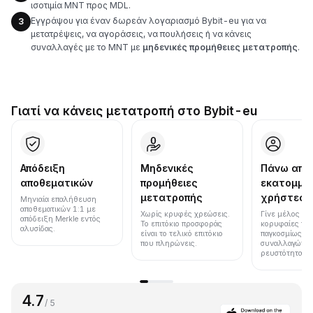
ισοτιμία MNT προς MDL.
Εγγράψου για έναν δωρεάν λογαριασμό Bybit-eu για να
3
μετατρέψεις, να αγοράσεις, να πουλήσεις ή να κάνεις
συναλλαγές με το MNT με
μηδενικές προμήθειες μετατροπής
.
Γιατί να κάνεις μετατροπή στο Bybit-eu
Απόδειξη
Μηδενικές
Πάνω από
αποθεματικών
προμήθειες
εκατομμύ
μετατροπής
χρήστες
Μηνιαία επαλήθευση
αποθεματικών 1:1 με
Χωρίς κρυφές χρεώσεις.
Γίνε μέλος μια
απόδειξη Merkle εντός
Το επιτόκιο προσφοράς
κορυφαίες πλ
αλυσίδας.
είναι το τελικό επιτόκιο
παγκοσμίως σε
που πληρώνεις.
συναλλαγών κ
ρευστότητα.
4.7
/ 5