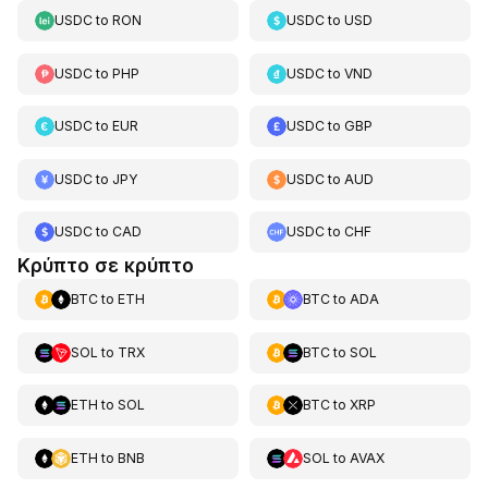
USDC
to
RON
USDC
to
USD
USDC
to
PHP
USDC
to
VND
USDC
to
EUR
USDC
to
GBP
USDC
to
JPY
USDC
to
AUD
USDC
to
CAD
USDC
to
CHF
Κρύπτο σε κρύπτο
BTC
to
ETH
BTC
to
ADA
SOL
to
TRX
BTC
to
SOL
ETH
to
SOL
BTC
to
XRP
ETH
to
BNB
SOL
to
AVAX