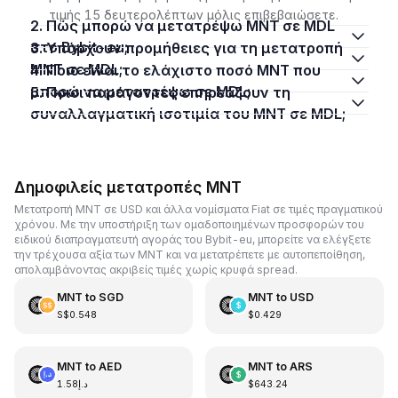
τιμής 15 δευτερολέπτων μόλις επιβεβαιώσετε.
2. Πώς μπορώ να μετατρέψω MNT σε MDL
στο Bybit-eu;
3. Υπάρχουν προμήθειες για τη μετατροπή
MNT σε MDL;
4. Ποιο είναι το ελάχιστο ποσό MNT που
μπορώ να μετατρέψω σε MDL;
5. Ποιοι παράγοντες επηρεάζουν τη
συναλλαγματική ισοτιμία του MNT σε MDL;
Δημοφιλείς μετατροπές MNT
Μετατροπή MNT σε USD και άλλα νομίσματα Fiat σε τιμές πραγματικού
χρόνου. Με την υποστήριξη των ομαδοποιημένων προσφορών του
ειδικού διαπραγματευτή αγοράς του Bybit-eu, μπορείτε να ελέγξετε
την τρέχουσα αξία των MNT και να μετατρέπετε με αυτοπεποίθηση,
απολαμβάνοντας ακριβείς τιμές χωρίς κρυφά spread.
MNT
to
SGD
MNT
to
USD
S$0.548
$0.429
MNT
to
AED
MNT
to
ARS
د.إ1.58
$643.24