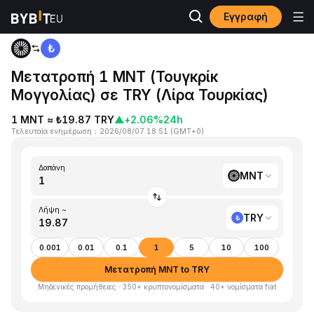
Εγγραφή
Αρχική
MNT to TRY
Μετατροπή 1 MNT (Τουγκρίκ
Μογγολίας) σε TRY (Λίρα Τουρκίας)
1 MNT ≈ ₺19.87 TRY
▲
+2.06%
24h
Τελευταία ενημέρωση
：
2026/08/07 18:51
(
GMT+0
)
Δαπάνη
MNT
Λήψη ~
TRY
0.001
0.01
0.1
1
5
10
100
Μετατροπή MNT to TRY
Μηδενικές προμήθειες · 350+ κρυπτονομίσματα · 40+ νομίσματα fiat