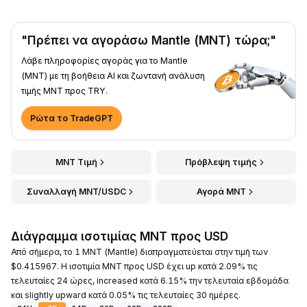
"Πρέπει να αγοράσω Mantle (MNT) τώρα;"
Λάβε πληροφορίες αγοράς για το Mantle
(MNT) με τη βοήθεια AI και ζωντανή ανάλυση
τιμής MNT προς TRY.
Ρώτα το TradeGPT
MNT Τιμή
Πρόβλεψη τιμής
Συναλλαγή MNT/USDC
Αγορά MNT
Διάγραμμα ισοτιμίας MNT προς USD
Από σήμερα, το 1 MNT (Mantle) διαπραγματεύεται στην τιμή των
$0.415967. Η ισοτιμία MNT προς USD έχει up κατά 2.09% τις
τελευταίες 24 ώρες, increased κατά 6.15% την τελευταία εβδομάδα
και slightly upward κατά 0.05% τις τελευταίες 30 ημέρες.