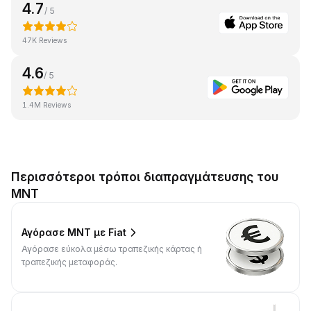
4.7
/ 5
47K Reviews
4.6
/ 5
1.4M Reviews
Περισσότεροι τρόποι διαπραγμάτευσης του
MNT
Αγόρασε MNT με Fiat
Αγόρασε εύκολα μέσω τραπεζικής κάρτας ή
τραπεζικής μεταφοράς.