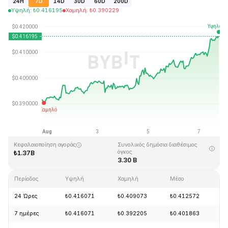
24H
7D
14D
30D
60D
200D
Υψηλή
:
₺
0.416195
Χαμηλή
:
₺
0.390229
Τελευταία ενημέρωση στις: 2026-08-07, 18:51 GMT+0
Υψηλότερη τιμή (ATH)
Ιστορικό χαμηλό
₺2.86
₺0.307978
Κεφαλαιοποίηση αγοράς
Συνολικός δημόσια διαθέσιμος
όγκος
₺1.37B
3.30 B
Περίοδος
Υψηλή
Χαμηλή
Μέσο
Α
24 Ώρες
₺0.416071
₺0.409073
₺0.412572
+
7 ημέρες
₺0.416071
₺0.392205
₺0.401863
+