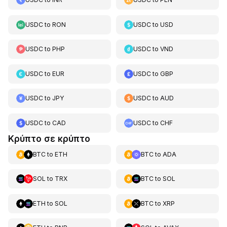
USDC
to
RON
USDC
to
USD
USDC
to
PHP
USDC
to
VND
USDC
to
EUR
USDC
to
GBP
USDC
to
JPY
USDC
to
AUD
USDC
to
CAD
USDC
to
CHF
Κρύπτο σε κρύπτο
BTC
to
ETH
BTC
to
ADA
SOL
to
TRX
BTC
to
SOL
ETH
to
SOL
BTC
to
XRP