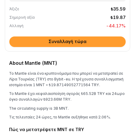
₺35.59
Άξιζε
₺19.87
Σημερινή αξία
-44.17
%
Αλλαγή
Συναλλαγή τώρα
About Mantle (MNT)
Το Mantle είναι ένα κρυπτονόμισμα που μπορεί να μετατραπεί σε
Λίρα Τουρκίας (TRY) στο Bybit-eu. Η τρέχουσα συναλλαγματική
ισοτιμία είναι 1 MNT = ₺19.87149052771564 TRY.
Το Mantle έχει κεφαλαιοποίηση αγοράς ₺65.52B TRY και 24ωρο
όγκο συναλλαγών ₺923.66M TRY.
The circulating supply is 3B MNT.
Τις τελευταίες 24 ώρες, το Mantle αυξήθηκε κατά 2.06%.
Πώς να μετατρέψετε MNT σε TRY