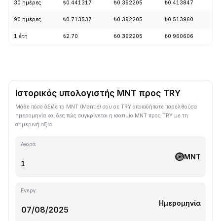
30 ημέρες
₺0.441317
₺0.392205
₺0.413847
+
90 ημέρες
₺0.713537
₺0.392205
₺0.513960
-
1 έτη
₺2.70
₺0.392205
₺0.960606
-
Ιστορικός υπολογιστής MNT προς TRY
Μάθε πόσο άξιζε το MNT (Mantle) σου σε TRY οποιαδήποτε παρελθούσα
ημερομηνία και δες πώς συγκρίνεται η ισοτιμία MNT προς TRY με τη
σημερινή αξία.
Αγορά
MNT
Ενεργ.
Ημερομηνία