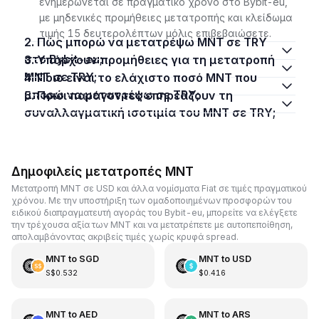
ενημερώνεται σε πραγματικό χρόνο στο Bybit-eu,
με μηδενικές προμήθειες μετατροπής και κλείδωμα
τιμής 15 δευτερολέπτων μόλις επιβεβαιώσετε.
2. Πώς μπορώ να μετατρέψω MNT σε TRY
στο Bybit-eu;
3. Υπάρχουν προμήθειες για τη μετατροπή
MNT σε TRY;
4. Ποιο είναι το ελάχιστο ποσό MNT που
μπορώ να μετατρέψω σε TRY;
5. Ποιοι παράγοντες επηρεάζουν τη
συναλλαγματική ισοτιμία του MNT σε TRY;
Δημοφιλείς μετατροπές MNT
Μετατροπή MNT σε USD και άλλα νομίσματα Fiat σε τιμές πραγματικού
χρόνου. Με την υποστήριξη των ομαδοποιημένων προσφορών του
ειδικού διαπραγματευτή αγοράς του Bybit-eu, μπορείτε να ελέγξετε
την τρέχουσα αξία των MNT και να μετατρέπετε με αυτοπεποίθηση,
απολαμβάνοντας ακριβείς τιμές χωρίς κρυφά spread.
MNT
to
SGD
MNT
to
USD
S$0.532
$0.416
MNT
to
AED
MNT
to
ARS