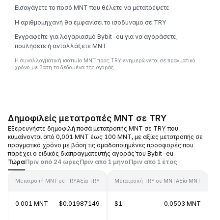
Εισαγάγετε το ποσό MNT που θέλετε να μετατρέψετε
Η αριθμομηχανή θα εμφανίσει το ισοδύναμο σε TRY
Εγγραφείτε για λογαριασμό Bybit-eu για να αγοράσετε,
πουλήσετε ή ανταλλάξετε MNT
Η συναλλαγματική ισοτιμία MNT προς TRY ενημερώνεται σε πραγματικό
χρόνο με βάση τα δεδομένα της αγοράς.
Δημοφιλείς μετατροπές MNT σε TRY
Εξερευνήστε δημοφιλή ποσά μετατροπής MNT σε TRY που
κυμαίνονται από 0,001 MNT έως 100 MNT, με αξίες μετατροπής σε
πραγματικό χρόνο με βάση τις ομαδοποιημένες προσφορές που
παρέχει ο ειδικός διαπραγματευτής αγοράς΄του Bybit-eu.
Τώρα
Πριν από 24 ώρες
Πριν από 1 μήνα
Πριν από 1 έτος
Μετατροπή MNT σε TRY
Αξία TRY
Μετατροπή TRY σε MNT
Αξία MNT
0.001 MNT
$0.01987149
$1
0.0503 MNT