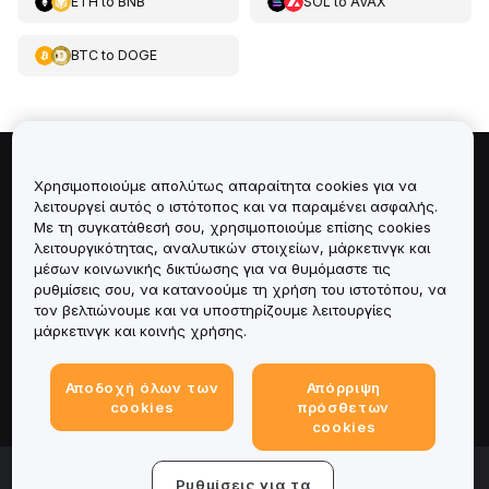
ETH
to
BNB
SOL
to
AVAX
BTC
to
DOGE
Πληροφορίες για
Χρησιμοποιούμε απολύτως απαραίτητα cookies για να
λειτουργεί αυτός ο ιστότοπος και να παραμένει ασφαλής.
Με τη συγκατάθεσή σου, χρησιμοποιούμε επίσης cookies
Υπηρεσίες
λειτουργικότητας, αναλυτικών στοιχείων, μάρκετινγκ και
μέσων κοινωνικής δικτύωσης για να θυμόμαστε τις
Υποστήριξη
ρυθμίσεις σου, να κατανοούμε τη χρήση του ιστοτόπου, να
τον βελτιώνουμε και να υποστηρίζουμε λειτουργίες
μάρκετινγκ και κοινής χρήσης.
Προϊόντα
Αποδοχή όλων των
Απόρριψη
Νομικά
cookies
πρόσθετων
cookies
© 2025-2026 Bybit.eu. All rights reserved.
Ρυθμίσεις για τα