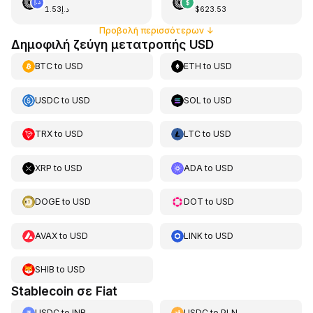
د.إ1.53
$623.53
Προβολή περισσότερων
↓
Δημοφιλή ζεύγη μετατροπής USD
BTC
to
USD
ETH
to
USD
USDC
to
USD
SOL
to
USD
TRX
to
USD
LTC
to
USD
XRP
to
USD
ADA
to
USD
DOGE
to
USD
DOT
to
USD
AVAX
to
USD
LINK
to
USD
SHIB
to
USD
Stablecoin σε Fiat
USDC
to
INR
USDC
to
PLN