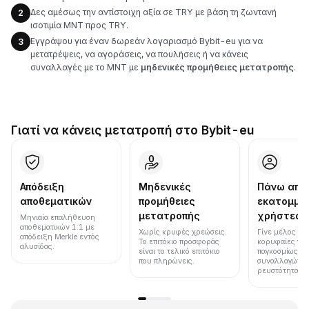
Δες αμέσως την αντίστοιχη αξία σε TRY με βάση τη ζωντανή
2
ισοτιμία MNT προς TRY.
Εγγράψου για έναν δωρεάν λογαριασμό Bybit-eu για να
3
μετατρέψεις, να αγοράσεις, να πουλήσεις ή να κάνεις
συναλλαγές με το MNT με
μηδενικές προμήθειες μετατροπής
.
Γιατί να κάνεις μετατροπή στο Bybit-eu
Απόδειξη
Μηδενικές
Πάνω από
αποθεματικών
προμήθειες
εκατομμύ
μετατροπής
χρήστες
Μηνιαία επαλήθευση
αποθεματικών 1:1 με
Χωρίς κρυφές χρεώσεις.
Γίνε μέλος μια
απόδειξη Merkle εντός
Το επιτόκιο προσφοράς
κορυφαίες πλ
αλυσίδας.
είναι το τελικό επιτόκιο
παγκοσμίως σε
που πληρώνεις.
συναλλαγών κ
ρευστότητα.