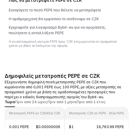
Πώς να μετατρέψετε PEPE σε CZK
Εισαγάγετε το ποσό PEPE που θέλετε να μετατρέψετε
Η αριθμομηχανή θα εμφανίσει το ισοδύναμο σε CZK
Εγγραφείτε για λογαριασμό Bybit-eu για να αγοράσετε,
πουλήσετε ή ανταλλάξετε PEPE
Η συναλλαγματική ισοτιμία PEPE προς CZK ενημερώνεται σε πραγματικό
χρόνο με βάση τα δεδομένα της αγοράς.
Δημοφιλείς μετατροπές PEPE σε CZK
Εξερευνήστε δημοφιλή ποσά μετατροπής PEPE σε CZK που
κυμαίνονται από 0,001 PEPE έως 100 PEPE, με αξίες μετατροπής σε
πραγματικό χρόνο με βάση τις ομαδοποιημένες προσφορές που
παρέχει ο ειδικός διαπραγματευτής αγοράς΄του Bybit-eu.
Τώρα
Πριν από 24 ώρες
Πριν από 1 μήνα
Πριν από 1 έτος
Μετατροπή PEPE σε CZK
Αξία CZK
Μετατροπή CZK σε PEPE
Αξία PEPE
0.001 PEPE
$0.00000006
$1
16,763.99 PEPE