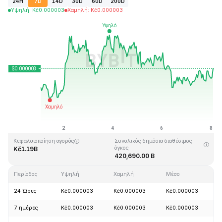
24H
7D
14D
30D
60D
200D
Υψηλή
:
Kč
0.000003
Χαμηλή
:
Kč
0.000003
Τελευταία ενημέρωση στις: 2026-08-08, 02:00 GMT+0
Υψηλότερη τιμή (ATH)
Ιστορικό χαμηλό
Kč0.000028
Kč0.000000
Κεφαλαιοποίηση αγοράς
Συνολικός δημόσια διαθέσιμος
όγκος
Kč1.19B
420,690.00 B
Περίοδος
Υψηλή
Χαμηλή
Μέσο
Α
24 Ώρες
Kč0.000003
Kč0.000003
Kč0.000003
7 ημέρες
Kč0.000003
Kč0.000003
Kč0.000003