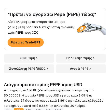
"Πρέπει να αγοράσω Pepe (PEPE) τώρα;"
Λάβε πληροφορίες αγοράς για το Pepe
(PEPE) με τη βοήθεια AI και ζωντανή ανάλυση
τιμής PEPE προς CZK.
Ρώτα το TradeGPT
PEPE Τιμή
Πρόβλεψη τιμής
Συναλλαγή PEPE/USDC
Αγορά PEPE
Διάγραμμα ισοτιμίας PEPE προς USD
Από σήμερα, το 1 PEPE (Pepe) διαπραγματεύεται στην τιμή των
$0.000003. Η ισοτιμία PEPE προς USD έχει up κατά 1.09% τις
τελευταίες 24 ώρες, increased κατά 1.86% την τελευταία εβδομάδα
και slightly upward κατά 9.66% τις τελευταίες 30 ημέρες.