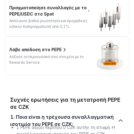
Πραγματοποίησε συναλλαγές με το
PEPE/USDC στο Spot
Απόλαυσε βαθιά ρευστότητα και προμήθειες
ειδικού διαπραγματευτή από 0,1%.
Λάβε απόδοση στο PEPE
Αύξησε τα περιουσιακά σου στοιχεία με το
Rewards Service.
Συχνές ερωτήσεις για τη μετατροπή PEPE
σε CZK
1. Ποια είναι η τρέχουσα συναλλαγματική
ισοτιμία του PEPE σε CZK;
1 PEPE αξίζει περίπου 0 CZK αυτήν τη στιγμή. Η
συναλλαγματική ισοτιμία του PEPE σε CZK