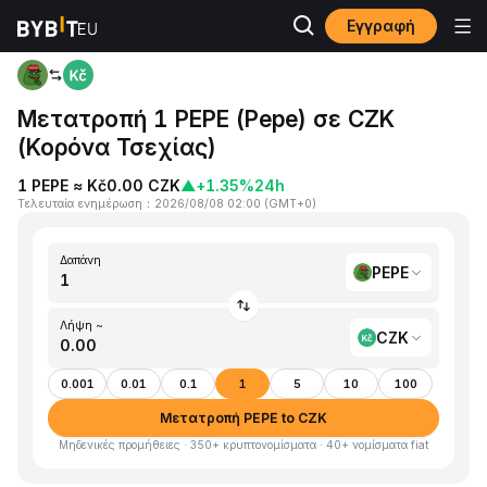
Εγγραφή
Αρχική
PEPE to CZK
Μετατροπή 1 PEPE (Pepe) σε CZK
(Κορόνα Τσεχίας)
1 PEPE ≈ Kč0.00 CZK
▲
+1.35%
24h
Τελευταία ενημέρωση
：
2026/08/08 02:00
(
GMT+0
)
Δαπάνη
PEPE
Λήψη ~
CZK
0.001
0.01
0.1
1
5
10
100
Μετατροπή PEPE to CZK
Μηδενικές προμήθειες · 350+ κρυπτονομίσματα · 40+ νομίσματα fiat