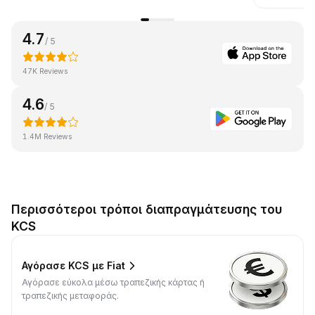
4.7
/ 5
47K Reviews
4.6
/ 5
1.4M Reviews
Περισσότεροι τρόποι διαπραγμάτευσης του
KCS
Αγόρασε KCS με Fiat
Αγόρασε εύκολα μέσω τραπεζικής κάρτας ή
τραπεζικής μεταφοράς.