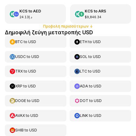
KCS
to
AED
KCS
to
ARS
د.إ24.13
$9,846.34
Προβολή περισσότερων
↓
Δημοφιλή ζεύγη μετατροπής USD
BTC
to
USD
ETH
to
USD
USDC
to
USD
SOL
to
USD
TRX
to
USD
LTC
to
USD
XRP
to
USD
ADA
to
USD
DOGE
to
USD
DOT
to
USD
AVAX
to
USD
LINK
to
USD
SHIB
to
USD