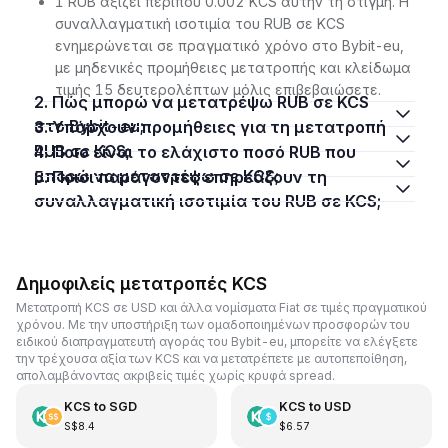
1 RUB αξίζει περίπου 0.002 KCS αυτήν τη στιγμή. Η
συναλλαγματική ισοτιμία του RUB σε KCS
ενημερώνεται σε πραγματικό χρόνο στο Bybit-eu,
με μηδενικές προμήθειες μετατροπής και κλείδωμα
τιμής 15 δευτερολέπτων μόλις επιβεβαιώσετε.
2. Πώς μπορώ να μετατρέψω RUB σε KCS
στο Bybit-eu;
3. Υπάρχουν προμήθειες για τη μετατροπή
RUB σε KCS;
4. Ποιο είναι το ελάχιστο ποσό RUB που
μπορώ να μετατρέψω σε KCS;
5. Ποιοι παράγοντες επηρεάζουν τη
συναλλαγματική ισοτιμία του RUB σε KCS;
Δημοφιλείς μετατροπές KCS
Μετατροπή KCS σε USD και άλλα νομίσματα Fiat σε τιμές πραγματικού
χρόνου. Με την υποστήριξη των ομαδοποιημένων προσφορών του
ειδικού διαπραγματευτή αγοράς του Bybit-eu, μπορείτε να ελέγξετε
την τρέχουσα αξία των KCS και να μετατρέπετε με αυτοπεποίθηση,
απολαμβάνοντας ακριβείς τιμές χωρίς κρυφά spread.
KCS
to
SGD
KCS
to
USD
S$8.4
$6.57