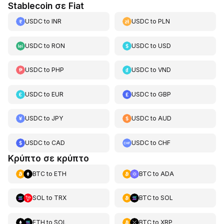
Stablecoin σε Fiat
USDC
to
INR
USDC
to
PLN
USDC
to
RON
USDC
to
USD
USDC
to
PHP
USDC
to
VND
USDC
to
EUR
USDC
to
GBP
USDC
to
JPY
USDC
to
AUD
USDC
to
CAD
USDC
to
CHF
Κρύπτο σε κρύπτο
BTC
to
ETH
BTC
to
ADA
SOL
to
TRX
BTC
to
SOL
ETH
to
SOL
BTC
to
XRP