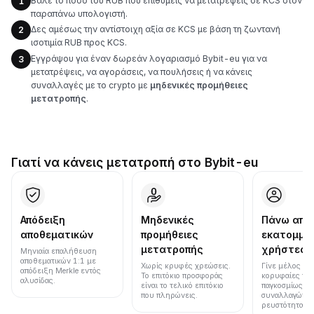
Βάλε το ποσό του RUB που επιθυμείς να μετατρέψεις σε KCS στον
1
παραπάνω υπολογιστή.
Δες αμέσως την αντίστοιχη αξία σε KCS με βάση τη ζωντανή
2
ισοτιμία RUB προς KCS.
Εγγράψου για έναν δωρεάν λογαριασμό Bybit-eu για να
3
μετατρέψεις, να αγοράσεις, να πουλήσεις ή να κάνεις
συναλλαγές με το crypto με
μηδενικές προμήθειες
μετατροπής
.
Γιατί να κάνεις μετατροπή στο Bybit-eu
Απόδειξη
Μηδενικές
Πάνω από
αποθεματικών
προμήθειες
εκατομμύ
μετατροπής
χρήστες
Μηνιαία επαλήθευση
αποθεματικών 1:1 με
Χωρίς κρυφές χρεώσεις.
Γίνε μέλος μια
απόδειξη Merkle εντός
Το επιτόκιο προσφοράς
κορυφαίες πλ
αλυσίδας.
είναι το τελικό επιτόκιο
παγκοσμίως σε
που πληρώνεις.
συναλλαγών κ
ρευστότητα.