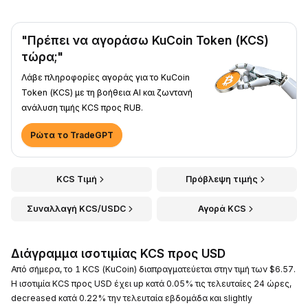
"Πρέπει να αγοράσω KuCoin Token (KCS)
τώρα;"
Λάβε πληροφορίες αγοράς για το KuCoin
Token (KCS) με τη βοήθεια AI και ζωντανή
ανάλυση τιμής KCS προς RUB.
Ρώτα το TradeGPT
KCS Τιμή
Πρόβλεψη τιμής
Συναλλαγή KCS/USDC
Αγορά KCS
Διάγραμμα ισοτιμίας KCS προς USD
Από σήμερα, το 1 KCS (KuCoin) διαπραγματεύεται στην τιμή των $6.57.
Η ισοτιμία KCS προς USD έχει up κατά 0.05% τις τελευταίες 24 ώρες,
decreased κατά 0.22% την τελευταία εβδομάδα και slightly