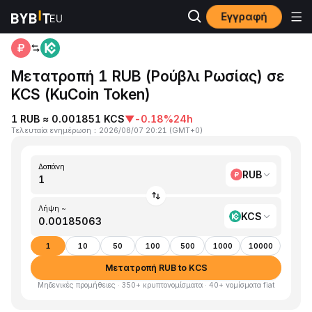
Εγγραφή
Αρχική
RUB to KCS
Μετατροπή 1 RUB (Ρούβλι Ρωσίας) σε
KCS (KuCoin Token)
1 RUB ≈ 0.001851 KCS
▼
-0.18%
24h
Τελευταία ενημέρωση
：
2026/08/07 20:21
(
GMT+0
)
Δαπάνη
RUB
Λήψη ~
KCS
1
10
50
100
500
1000
10000
Μετατροπή RUB to KCS
Μηδενικές προμήθειες · 350+ κρυπτονομίσματα · 40+ νομίσματα fiat