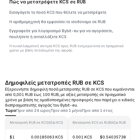
Πώς να μετατρέψετε KCS σε RUB
Εισαγάγετε το ποσό KCS που θέλετε να μετατρέψετε
Η αριθμομηχανή θα εμφανίσει το ισοδύναμο σε RUB
Εγγραφείτε για λογαριασμό Bybit-eu για να αγοράσετε,
πουλήσετε ή ανταλλάξετε KCS
Η συναλλαγματική ισοτιμία KCS προς RUB ενημερώνεται σε πραγματικό
χρόνο με βάση τα δεδομένα της αγοράς.
Δημοφιλείς μετατροπές RUB σε KCS
Εξερευνήστε δημοφιλή ποσά μετατροπής RUB σε KCS που κυμαίνονται
από 0,001 RUB έως 100 RUB, με αξίες μετατροπής σε πραγματικό
χρόνο με βάση τις ομαδοποιημένες προσφορές που παρέχει ο ειδικός
διαπραγματευτής αγοράς΄του Bybit-eu.
Τώρα
Πριν από 24 ώρες
Πριν από 1 μήνα
Πριν από 1 έτος
Μετατροπή RUB σε KCS
Αξία KCS
Μετατροπή KCS σε RUB
Αξία RUB
$1
0.00185063 KCS
0.001 KCS
$0.54035738