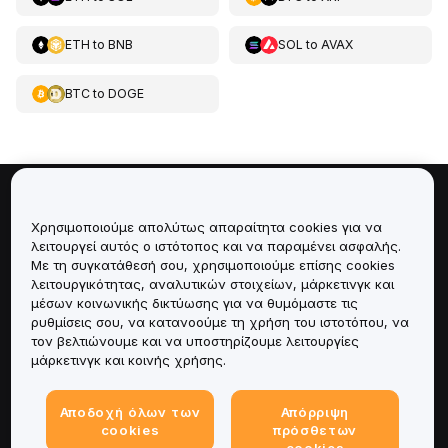
ETH
to
BNB
SOL
to
AVAX
BTC
to
DOGE
Πληροφορίες για
Χρησιμοποιούμε απολύτως απαραίτητα cookies για να
λειτουργεί αυτός ο ιστότοπος και να παραμένει ασφαλής.
Υπηρεσίες
Με τη συγκατάθεσή σου, χρησιμοποιούμε επίσης cookies
λειτουργικότητας, αναλυτικών στοιχείων, μάρκετινγκ και
μέσων κοινωνικής δικτύωσης για να θυμόμαστε τις
Υποστήριξη
ρυθμίσεις σου, να κατανοούμε τη χρήση του ιστοτόπου, να
τον βελτιώνουμε και να υποστηρίζουμε λειτουργίες
Προϊόντα
μάρκετινγκ και κοινής χρήσης.
Νομικά
Αποδοχή όλων των
Απόρριψη
cookies
πρόσθετων