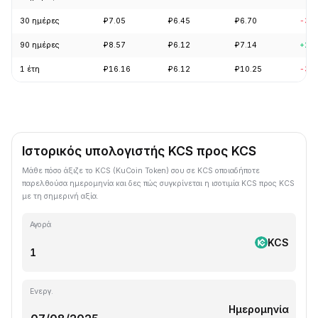
30 ημέρες
₽7.05
₽6.45
₽6.70
-3.
90 ημέρες
₽8.57
₽6.12
₽7.14
+2.
1 έτη
₽16.16
₽6.12
₽10.25
-37
Ιστορικός υπολογιστής KCS προς KCS
Μάθε πόσο άξιζε το KCS (KuCoin Token) σου σε KCS οποιαδήποτε
παρελθούσα ημερομηνία και δες πώς συγκρίνεται η ισοτιμία KCS προς KCS
με τη σημερινή αξία.
Αγορά
KCS
Ενεργ.
Ημερομηνία