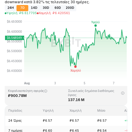
downward κατά 3.82% τις τελευταίες 30 ημέρες.
24H
7D
14D
30D
60D
200D
Υψηλή
:
₽
6.617705
Χαμηλή
:
₽
6.420561
Τελευταία ενημέρωση στις: 2026-08-07, 20:21 GMT+0
Υψηλότερη τιμή (ATH)
Ιστορικό χαμηλό
₽28.83
₽0.342863
Κεφαλαιοποίηση αγοράς
Συνολικός δημόσια διαθέσιμος
όγκος
₽900.78M
137.16 M
Περίοδος
Υψηλή
Χαμηλή
Μέσο
Αλλα
24 Ώρες
₽6.57
₽6.57
₽6.57
+0.
7 ημέρες
₽6.60
₽6.45
₽6.54
-0.