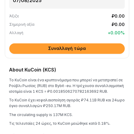
₽0.00
Άξιζε
₽0.00
Σημερινή αξία
+
0.00
%
Αλλαγή
Συναλλαγή τώρα
About KuCoin (KCS)
Το KuCoin είναι ένα κρυπτονόμισμα που μπορεί να μετατραπεί σε
Ρούβλι Ρωσίας (RUB) στο Bybit-eu. Η τρέχουσα συναλλαγματική
ισοτιμία είναι 1 KCS = ₽0.0018506270782163692 RUB.
Το KuCoin έχει κεφαλαιοποίηση αγοράς ₽74.11B RUB και 24ωρο
όγκο συναλλαγών ₽250.17M RUB.
The circulating supply is 137M KCS.
Τις τελευταίες 24 ώρες, το KuCoin μειώθηκε κατά 0.18%.