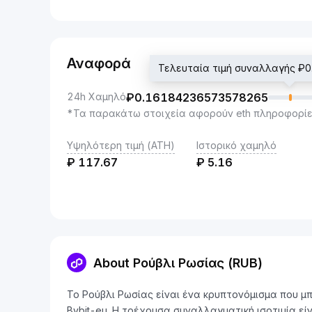
Αναφορά
Τελευταία τιμή συναλλαγής 
24h Χαμηλό
₽
0.16184236573578265
*Τα παρακάτω στοιχεία αφορούν eth πληροφορίε
Υψηλότερη τιμή (ATH)
Ιστορικό χαμηλό
₽
117.67
₽
5.16
About Ρούβλι Ρωσίας (RUB)
Το Ρούβλι Ρωσίας είναι ένα κρυπτονόμισμα που μ
Bybit-eu. Η τρέχουσα συναλλαγματική ισοτιμία ε