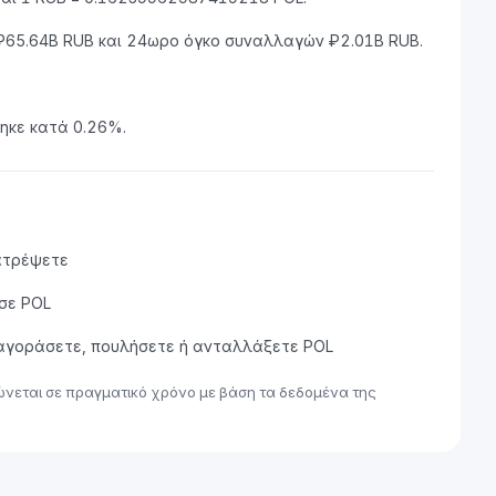
₽65.64B RUB και 24ωρο όγκο συναλλαγών ₽2.01B RUB.
θηκε κατά 0.26%.
ατρέψετε
σε POL
α αγοράσετε, πουλήσετε ή ανταλλάξετε POL
ώνεται σε πραγματικό χρόνο με βάση τα δεδομένα της