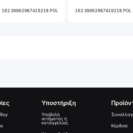
162.39962987419218 POL
162.39962987419218 POL
ίες
Υποστήριξη
Προϊόν
 Buy
Υποβολή
Συναλλαγ
αιτήματος ή
καταγγελίας
μα
Κέρδισε