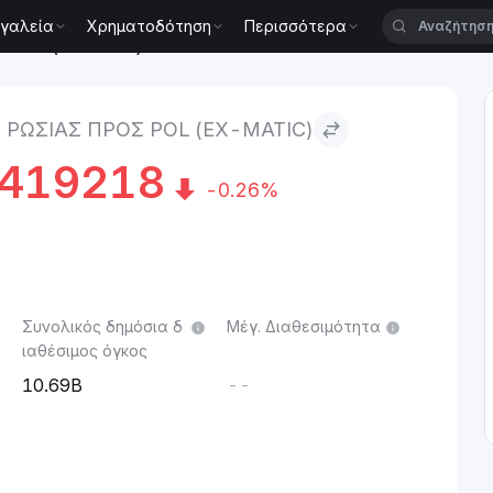
γαλεία
Χρηματοδότηση
Περισσότερα
to POL (ex-MATIC)
 ΡΩΣΊΑΣ ΠΡΟΣ POL (EX-MATIC)
7419218
-0.26%
Συνολικός δημόσια δ
Μέγ. Διαθεσιμότητα
ιαθέσιμος όγκος
10.69B
--