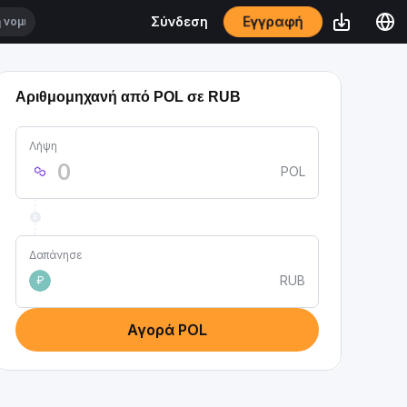
Εγγραφή
Σύνδεση
Αριθμομηχανή από POL σε RUB
Λήψη
POL
Δαπάνησε
RUB
₽
Αγορά POL