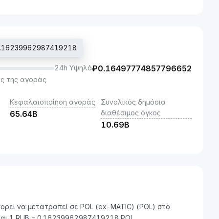
₽0.16239962987419218
24h Υψηλό
₽
0.16497774857796652
ς της αγοράς
Κεφαλαιοποίηση αγοράς
Συνολικός δημόσια
διαθέσιμος όγκος
65.64B
10.69B
πορεί να μετατραπεί σε POL (ex-MATIC) (POL) στο
ίναι 1 RUB = 0.16239962987419218 POL.