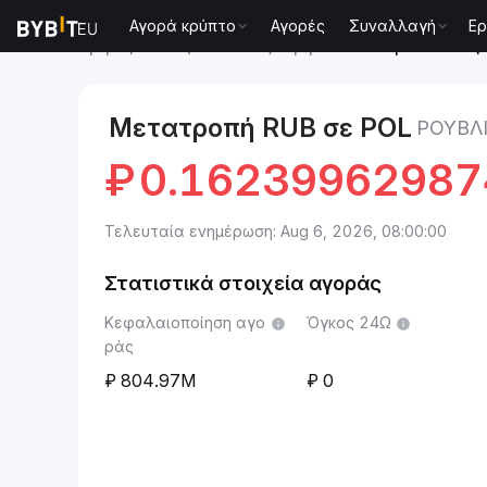
Αγορά κρύπτο
Αγορές
Συναλλαγή
Ερ
Αγορές
POL (ex-MATIC) Τιμή POL
Ρούβλι Ρωσίας 
Μετατροπή RUB σε POL
ΡΟΎΒΛΙ
₽
0.1623996298
Τελευταία ενημέρωση: Aug 6, 2026, 08:00:00
Στατιστικά στοιχεία αγοράς
Κεφαλαιοποίηση αγο
Όγκος 24Ω
ράς
804.97M
0