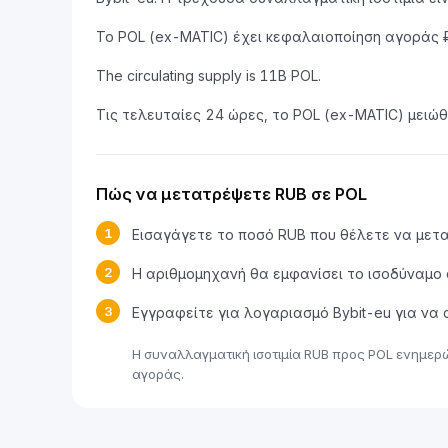
Το POL (ex-MATIC) έχει κεφαλαιοποίηση αγοράς 
The circulating supply is 11B POL.
Τις τελευταίες 24 ώρες, το POL (ex-MATIC) μειώ
Πώς να μετατρέψετε RUB σε POL
1
Εισαγάγετε το ποσό RUB που θέλετε να μετ
2
Η αριθμομηχανή θα εμφανίσει το ισοδύναμο 
3
Εγγραφείτε για λογαριασμό Bybit-eu για ν
Η συναλλαγματική ισοτιμία RUB προς POL ενημερ
αγοράς.