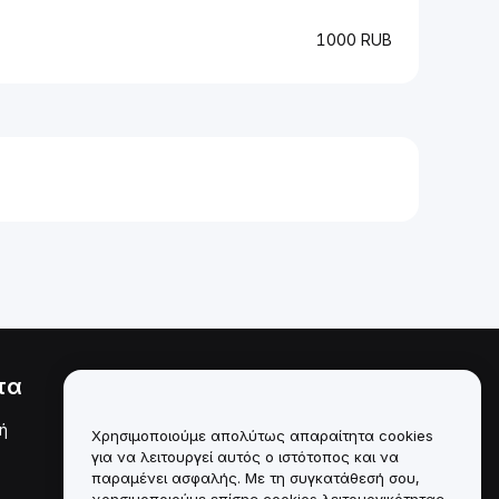
1000 RUB
τα
Νομικά
ή
Πολιτική σύγκρουσης
Χρησιμοποιούμε απολύτως απαραίτητα cookies
συμφερόντων
για να λειτουργεί αυτός ο ιστότοπος και να
παραμένει ασφαλής. Με τη συγκατάθεσή σου,
Σύνοψη της Πολιτικής
χρησιμοποιούμε επίσης cookies λειτουργικότητας,