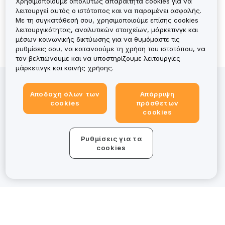
Χρησιμοποιούμε απολύτως απαραίτητα cookies για να
No Records
λειτουργεί αυτός ο ιστότοπος και να παραμένει ασφαλής.
Με τη συγκατάθεσή σου, χρησιμοποιούμε επίσης cookies
λειτουργικότητας, αναλυτικών στοιχείων, μάρκετινγκ και
μέσων κοινωνικής δικτύωσης για να θυμόμαστε τις
ρυθμίσεις σου, να κατανοούμε τη χρήση του ιστοτόπου, να
τον βελτιώνουμε και να υποστηρίζουμε λειτουργίες
μάρκετινγκ και κοινής χρήσης.
Η επένδυση σε περιουσιακά στοιχεία κρύπτο ενέχει
κινδύνους, συμπεριλαμβανομένης της υψηλής
Αποδοχή όλων των
Απόρριψη
cookies
πρόσθετων
μεταβλητότητας και της πιθανής απώλειας όλου του
cookies
κεφαλαίου. Για μια λεπτομερή επισκόπηση, διάβασε τη
Γνωστοποίηση κινδύνου. Παρόλο που η Bybit EU
κατέχει άδεια MiCAR για συγκεκριμένες υπηρεσίες,
Ρυθμίσεις για τα
cookies
ορισμένες προσφορές στο bybit.eu/el-EU βρίσκονται
εκτός του πεδίου εφαρμογής της ρυθμιστικής
εποπτείας της MiCAR.