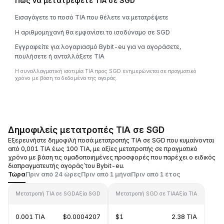
Πώς να μετατρέψετε TIA σε SGD
Εισαγάγετε το ποσό TIA που θέλετε να μετατρέψετε
Η αριθμομηχανή θα εμφανίσει το ισοδύναμο σε SGD
Εγγραφείτε για λογαριασμό Bybit-eu για να αγοράσετε,
πουλήσετε ή ανταλλάξετε TIA
Η συναλλαγματική ισοτιμία TIA προς SGD ενημερώνεται σε πραγματικό
χρόνο με βάση τα δεδομένα της αγοράς.
Δημοφιλείς μετατροπές TIA σε SGD
Εξερευνήστε δημοφιλή ποσά μετατροπής TIA σε SGD που κυμαίνονται
από 0,001 TIA έως 100 TIA, με αξίες μετατροπής σε πραγματικό
χρόνο με βάση τις ομαδοποιημένες προσφορές που παρέχει ο ειδικός
διαπραγματευτής αγοράς΄του Bybit-eu.
Τώρα
Πριν από 24 ώρες
Πριν από 1 μήνα
Πριν από 1 έτος
Μετατροπή TIA σε SGD
Αξία SGD
Μετατροπή SGD σε TIA
Αξία TIA
0.001 TIA
$0.0004207
$1
2.38 TIA