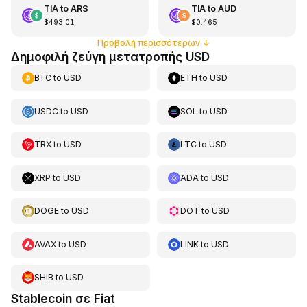
TIA
to
ARS
TIA
to
AUD
$493.01
$0.465
Προβολή περισσότερων
↓
Δημοφιλή ζεύγη μετατροπής USD
BTC
to
USD
ETH
to
USD
USDC
to
USD
SOL
to
USD
TRX
to
USD
LTC
to
USD
XRP
to
USD
ADA
to
USD
DOGE
to
USD
DOT
to
USD
AVAX
to
USD
LINK
to
USD
SHIB
to
USD
Stablecoin σε Fiat