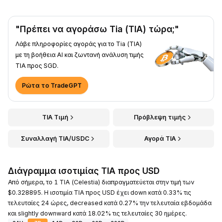
"Πρέπει να αγοράσω Tia (TIA) τώρα;"
Λάβε πληροφορίες αγοράς για το Tia (TIA)
με τη βοήθεια AI και ζωντανή ανάλυση τιμής
TIA προς SGD.
Ρώτα το TradeGPT
TIA Τιμή
Πρόβλεψη τιμής
Συναλλαγή TIA/USDC
Αγορά TIA
Διάγραμμα ισοτιμίας TIA προς USD
Από σήμερα, το 1 TIA (Celestia) διαπραγματεύεται στην τιμή των
$0.328895. Η ισοτιμία TIA προς USD έχει down κατά 0.33% τις
τελευταίες 24 ώρες, decreased κατά 0.27% την τελευταία εβδομάδα
και slightly downward κατά 18.02% τις τελευταίες 30 ημέρες.