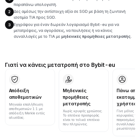
παραπάνω υπολογιστή.
Δες αμέσως την αντίστοιχη αξία σε SGD με βάση τη ζωντανή
2
ισοτιμία TIA προς SGD.
Εγγράψου για έναν δωρεάν λογαριασμό Bybit-eu για να
3
μετατρέψεις, να αγοράσεις, να πουλήσεις ή να κάνεις
συναλλαγές με το TIA με
μηδενικές προμήθειες μετατροπής
.
Γιατί να κάνεις μετατροπή στο Bybit-eu
Απόδειξη
Μηδενικές
Πάνω από
αποθεματικών
προμήθειες
εκατομμύ
μετατροπής
χρήστες
Μηνιαία επαλήθευση
αποθεματικών 1:1 με
Χωρίς κρυφές χρεώσεις.
Γίνε μέλος μια
απόδειξη Merkle εντός
Το επιτόκιο προσφοράς
κορυφαίες πλ
αλυσίδας.
είναι το τελικό επιτόκιο
παγκοσμίως σε
που πληρώνεις.
συναλλαγών κ
ρευστότητα.