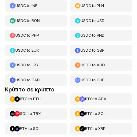
USDC
to
INR
USDC
to
PLN
USDC
to
RON
USDC
to
USD
USDC
to
PHP
USDC
to
VND
USDC
to
EUR
USDC
to
GBP
USDC
to
JPY
USDC
to
AUD
USDC
to
CAD
USDC
to
CHF
Κρύπτο σε κρύπτο
BTC
to
ETH
BTC
to
ADA
SOL
to
TRX
BTC
to
SOL
ETH
to
SOL
BTC
to
XRP