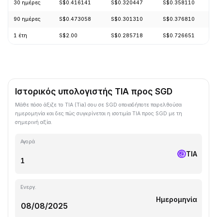
30 ημέρες
S$0.416141
S$0.320447
S$0.358110
90 ημέρες
S$0.473058
S$0.301310
S$0.376810
1 έτη
S$2.00
S$0.285718
S$0.726651
Ιστορικός υπολογιστής TIA προς SGD
Μάθε πόσο άξιζε το TIA (Tia) σου σε SGD οποιαδήποτε παρελθούσα
ημερομηνία και δες πώς συγκρίνεται η ισοτιμία TIA προς SGD με τη
σημερινή αξία.
Αγορά
TIA
Ενεργ.
Ημερομηνία