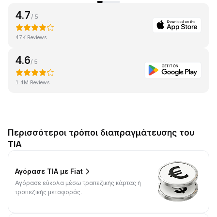
4.7
/ 5
47K Reviews
4.6
/ 5
1.4M Reviews
Περισσότεροι τρόποι διαπραγμάτευσης του
TIA
Αγόρασε TIA με Fiat
Αγόρασε εύκολα μέσω τραπεζικής κάρτας ή
τραπεζικής μεταφοράς.