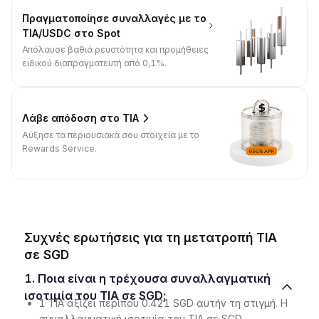
Πραγματοποίησε συναλλαγές με το
TIA/USDC στο Spot
Απόλαυσε βαθιά ρευστότητα και προμήθειες
ειδικού διαπραγματευτή από 0,1%.
Λάβε απόδοση στο TIA
Αύξησε τα περιουσιακά σου στοιχεία με το
Rewards Service.
Συχνές ερωτήσεις για τη μετατροπή TIA
σε SGD
1. Ποια είναι η τρέχουσα συναλλαγματική
ισοτιμία του TIA σε SGD;
1 TIA αξίζει περίπου 0.421 SGD αυτήν τη στιγμή. Η
συναλλαγματική ισοτιμία του TIA σε SGD