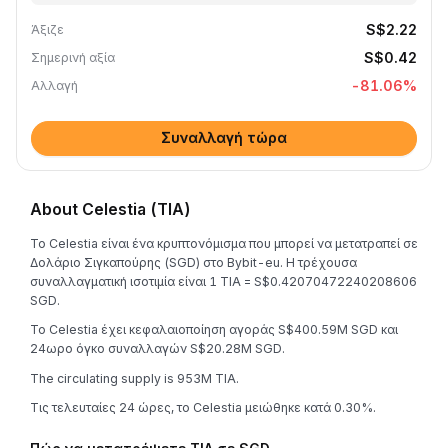
S$2.22
Άξιζε
S$0.42
Σημερινή αξία
-81.06
%
Αλλαγή
Συναλλαγή τώρα
About Celestia (TIA)
Το Celestia είναι ένα κρυπτονόμισμα που μπορεί να μετατραπεί σε
Δολάριο Σιγκαπούρης (SGD) στο Bybit-eu. Η τρέχουσα
συναλλαγματική ισοτιμία είναι 1 TIA = S$0.42070472240208606
SGD.
Το Celestia έχει κεφαλαιοποίηση αγοράς S$400.59M SGD και
24ωρο όγκο συναλλαγών S$20.28M SGD.
The circulating supply is 953M TIA.
Τις τελευταίες 24 ώρες, το Celestia μειώθηκε κατά 0.30%.