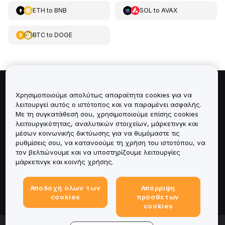
ETH
to
BNB
SOL
to
AVAX
BTC
to
DOGE
Πληροφορίες για
Χρησιμοποιούμε απολύτως απαραίτητα cookies για να
λειτουργεί αυτός ο ιστότοπος και να παραμένει ασφαλής.
Με τη συγκατάθεσή σου, χρησιμοποιούμε επίσης cookies
Υπηρεσίες
λειτουργικότητας, αναλυτικών στοιχείων, μάρκετινγκ και
μέσων κοινωνικής δικτύωσης για να θυμόμαστε τις
Υποστήριξη
ρυθμίσεις σου, να κατανοούμε τη χρήση του ιστοτόπου, να
τον βελτιώνουμε και να υποστηρίζουμε λειτουργίες
μάρκετινγκ και κοινής χρήσης.
Προϊόντα
Αποδοχή όλων των
Απόρριψη
Νομικά
cookies
πρόσθετων
cookies