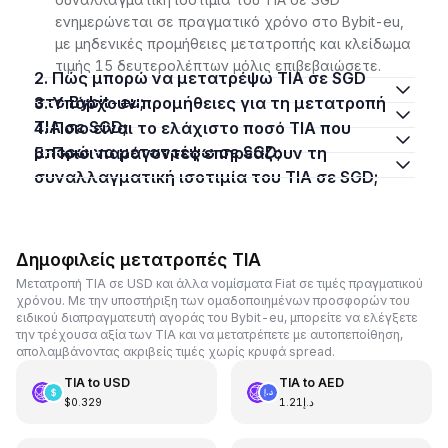
ενημερώνεται σε πραγματικό χρόνο στο Bybit-eu,
με μηδενικές προμήθειες μετατροπής και κλείδωμα
τιμής 15 δευτερολέπτων μόλις επιβεβαιώσετε.
2. Πώς μπορώ να μετατρέψω TIA σε SGD
στο Bybit-eu;
3. Υπάρχουν προμήθειες για τη μετατροπή
TIA σε SGD;
4. Ποιο είναι το ελάχιστο ποσό TIA που
μπορώ να μετατρέψω σε SGD;
5. Ποιοι παράγοντες επηρεάζουν τη
συναλλαγματική ισοτιμία του TIA σε SGD;
Δημοφιλείς μετατροπές TIA
Μετατροπή TIA σε USD και άλλα νομίσματα Fiat σε τιμές πραγματικού
χρόνου. Με την υποστήριξη των ομαδοποιημένων προσφορών του
ειδικού διαπραγματευτή αγοράς του Bybit-eu, μπορείτε να ελέγξετε
την τρέχουσα αξία των TIA και να μετατρέπετε με αυτοπεποίθηση,
απολαμβάνοντας ακριβείς τιμές χωρίς κρυφά spread.
TIA
to
USD
TIA
to
AED
$0.329
د.إ1.21