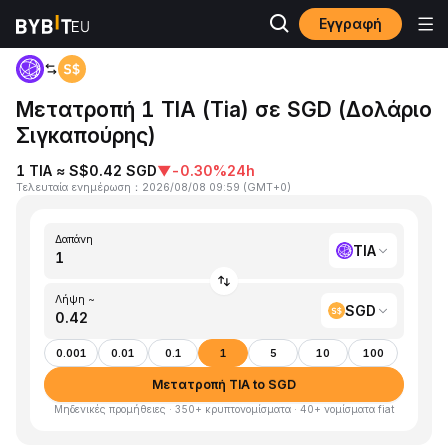
Εγγραφή
Αρχική
TIA to SGD
Μετατροπή 1 TIA (Tia) σε SGD (Δολάριο
Σιγκαπούρης)
1 TIA ≈ S$0.42 SGD
▼
-0.30%
24h
Τελευταία ενημέρωση
：
2026/08/08 09:59
(
GMT+0
)
Δαπάνη
TIA
Λήψη ~
SGD
0.001
0.01
0.1
1
5
10
100
Μετατροπή TIA to SGD
Μηδενικές προμήθειες · 350+ κρυπτονομίσματα · 40+ νομίσματα fiat