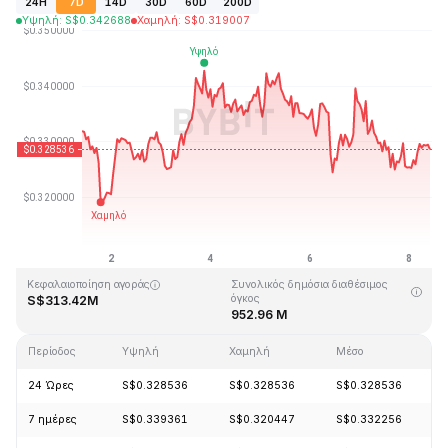
24H
7D
14D
30D
60D
200D
Υψηλή
:
S$
0.342688
Χαμηλή
:
S$
0.319007
Τελευταία ενημέρωση στις: 2026-08-08, 09:59 GMT+0
Υψηλότερη τιμή (ATH)
Ιστορικό χαμηλό
S$20.85
S$0.279235
Κεφαλαιοποίηση αγοράς
Συνολικός δημόσια διαθέσιμος
όγκος
S$313.42M
952.96 M
Περίοδος
Υψηλή
Χαμηλή
Μέσο
24 Ώρες
S$0.328536
S$0.328536
S$0.328536
7 ημέρες
S$0.339361
S$0.320447
S$0.332256