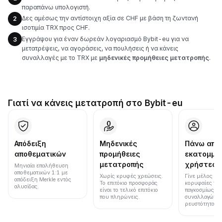
παραπάνω υπολογιστή.
Δες αμέσως την αντίστοιχη αξία σε CHF με βάση τη ζωντανή
2
ισοτιμία TRX προς CHF.
Εγγράψου για έναν δωρεάν λογαριασμό Bybit-eu για να
3
μετατρέψεις, να αγοράσεις, να πουλήσεις ή να κάνεις
συναλλαγές με το TRX με
μηδενικές προμήθειες μετατροπής
.
Γιατί να κάνεις μετατροπή στο Bybit-eu
Απόδειξη
Μηδενικές
Πάνω από
αποθεματικών
προμήθειες
εκατομμύ
μετατροπής
χρήστες
Μηνιαία επαλήθευση
αποθεματικών 1:1 με
Χωρίς κρυφές χρεώσεις.
Γίνε μέλος μια
απόδειξη Merkle εντός
Το επιτόκιο προσφοράς
κορυφαίες πλ
αλυσίδας.
είναι το τελικό επιτόκιο
παγκοσμίως σε
που πληρώνεις.
συναλλαγών κ
ρευστότητα.