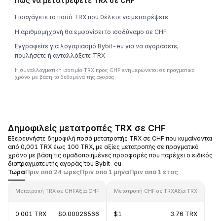
Πώς να μετατρέψετε TRX σε CHF
Εισαγάγετε το ποσό TRX που θέλετε να μετατρέψετε
Η αριθμομηχανή θα εμφανίσει το ισοδύναμο σε CHF
Εγγραφείτε για λογαριασμό Bybit-eu για να αγοράσετε,
πουλήσετε ή ανταλλάξετε TRX
Η συναλλαγματική ισοτιμία TRX προς CHF ενημερώνεται σε πραγματικό
χρόνο με βάση τα δεδομένα της αγοράς.
Δημοφιλείς μετατροπές TRX σε CHF
Εξερευνήστε δημοφιλή ποσά μετατροπής TRX σε CHF που κυμαίνονται
από 0,001 TRX έως 100 TRX, με αξίες μετατροπής σε πραγματικό
χρόνο με βάση τις ομαδοποιημένες προσφορές που παρέχει ο ειδικός
διαπραγματευτής αγοράς΄του Bybit-eu.
Τώρα
Πριν από 24 ώρες
Πριν από 1 μήνα
Πριν από 1 έτος
Μετατροπή TRX σε CHF
Αξία CHF
Μετατροπή CHF σε TRX
Αξία TRX
0.001 TRX
$0.00026566
$1
3.76 TRX