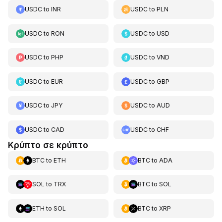
USDC
to
INR
USDC
to
PLN
USDC
to
RON
USDC
to
USD
USDC
to
PHP
USDC
to
VND
USDC
to
EUR
USDC
to
GBP
USDC
to
JPY
USDC
to
AUD
USDC
to
CAD
USDC
to
CHF
Κρύπτο σε κρύπτο
BTC
to
ETH
BTC
to
ADA
SOL
to
TRX
BTC
to
SOL
ETH
to
SOL
BTC
to
XRP