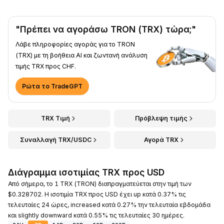
"Πρέπει να αγοράσω TRON (TRX) τώρα;"
Λάβε πληροφορίες αγοράς για το TRON
(TRX) με τη βοήθεια AI και ζωντανή ανάλυση
τιμής TRX προς CHF.
Ρώτα το TradeGPT
TRX Τιμή
Πρόβλεψη τιμής
Συναλλαγή TRX/USDC
Αγορά TRX
Διάγραμμα ισοτιμίας TRX προς USD
Από σήμερα, το 1 TRX (TRON) διαπραγματεύεται στην τιμή των
$0.328702. Η ισοτιμία TRX προς USD έχει up κατά 0.37% τις
τελευταίες 24 ώρες, increased κατά 0.27% την τελευταία εβδομάδα
και slightly downward κατά 0.55% τις τελευταίες 30 ημέρες.