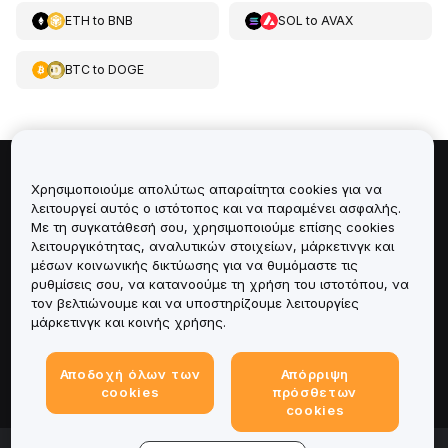
ETH
to
BNB
SOL
to
AVAX
BTC
to
DOGE
Πληροφορίες για
Χρησιμοποιούμε απολύτως απαραίτητα cookies για να
λειτουργεί αυτός ο ιστότοπος και να παραμένει ασφαλής.
Με τη συγκατάθεσή σου, χρησιμοποιούμε επίσης cookies
Υπηρεσίες
λειτουργικότητας, αναλυτικών στοιχείων, μάρκετινγκ και
μέσων κοινωνικής δικτύωσης για να θυμόμαστε τις
Υποστήριξη
ρυθμίσεις σου, να κατανοούμε τη χρήση του ιστοτόπου, να
τον βελτιώνουμε και να υποστηρίζουμε λειτουργίες
μάρκετινγκ και κοινής χρήσης.
Προϊόντα
Αποδοχή όλων των
Απόρριψη
Νομικά
cookies
πρόσθετων
cookies