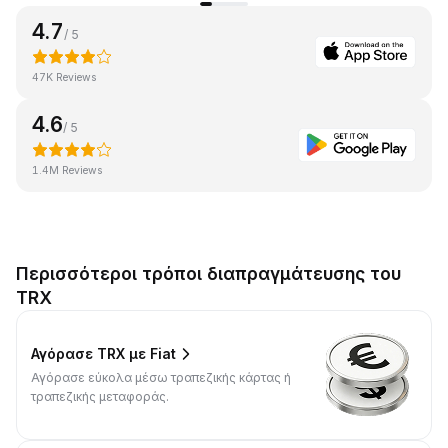
4.7
/ 5
47K Reviews
4.6
/ 5
1.4M Reviews
Περισσότεροι τρόποι διαπραγμάτευσης του
TRX
Αγόρασε TRX με Fiat
Αγόρασε εύκολα μέσω τραπεζικής κάρτας ή
τραπεζικής μεταφοράς.