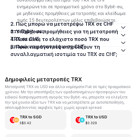
ενημερώνεται σε πραγματικό χρόνο στο Bybit-eu,
με μηδενικές προμήθειες μετατροπής και κλείδωμα
τιμής 15 δευτερολέπτων μόλις επιβεβαιώσετε.
2. Πώς μπορώ να μετατρέψω TRX σε CHF
στο Bybit-eu;
3. Υπάρχουν προμήθειες για τη μετατροπή
TRX σε CHF;
4. Ποιο είναι το ελάχιστο ποσό TRX που
μπορώ να μετατρέψω σε CHF;
5. Ποιοι παράγοντες επηρεάζουν τη
συναλλαγματική ισοτιμία του TRX σε CHF;
Δημοφιλείς μετατροπές TRX
Μετατροπή TRX σε USD και άλλα νομίσματα Fiat σε τιμές πραγματικού
χρόνου. Με την υποστήριξη των ομαδοποιημένων προσφορών του
ειδικού διαπραγματευτή αγοράς του Bybit-eu, μπορείτε να ελέγξετε
την τρέχουσα αξία των TRX και να μετατρέπετε με αυτοπεποίθηση,
απολαμβάνοντας ακριβείς τιμές χωρίς κρυφά spread.
TRX
to
SGD
TRX
to
USD
S$0.42
$0.329