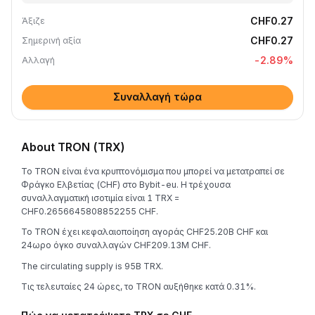
CHF0.27
Άξιζε
CHF0.27
Σημερινή αξία
-2.89
%
Αλλαγή
Συναλλαγή τώρα
About TRON (TRX)
Το TRON είναι ένα κρυπτονόμισμα που μπορεί να μετατραπεί σε
Φράγκο Ελβετίας (CHF) στο Bybit-eu. Η τρέχουσα
συναλλαγματική ισοτιμία είναι 1 TRX =
CHF0.2656645808852255 CHF.
Το TRON έχει κεφαλαιοποίηση αγοράς CHF25.20B CHF και
24ωρο όγκο συναλλαγών CHF209.13M CHF.
The circulating supply is 95B TRX.
Τις τελευταίες 24 ώρες, το TRON αυξήθηκε κατά 0.31%.