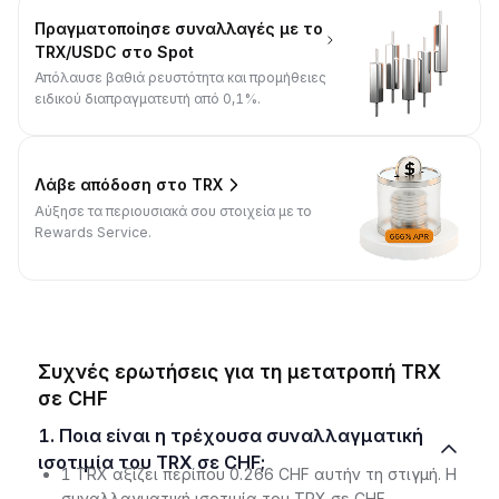
Πραγματοποίησε συναλλαγές με το
TRX/USDC στο Spot
Απόλαυσε βαθιά ρευστότητα και προμήθειες
ειδικού διαπραγματευτή από 0,1%.
Λάβε απόδοση στο TRX
Αύξησε τα περιουσιακά σου στοιχεία με το
Rewards Service.
Συχνές ερωτήσεις για τη μετατροπή TRX
σε CHF
1. Ποια είναι η τρέχουσα συναλλαγματική
ισοτιμία του TRX σε CHF;
1 TRX αξίζει περίπου 0.266 CHF αυτήν τη στιγμή. Η
συναλλαγματική ισοτιμία του TRX σε CHF