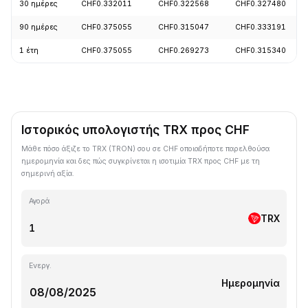
30 ημέρες
CHF0.332011
CHF0.322568
CHF0.327480
90 ημέρες
CHF0.375055
CHF0.315047
CHF0.333191
1 έτη
CHF0.375055
CHF0.269273
CHF0.315340
Ιστορικός υπολογιστής TRX προς CHF
Μάθε πόσο άξιζε το TRX (TRON) σου σε CHF οποιαδήποτε παρελθούσα
ημερομηνία και δες πώς συγκρίνεται η ισοτιμία TRX προς CHF με τη
σημερινή αξία.
Αγορά
TRX
Ενεργ.
Ημερομηνία