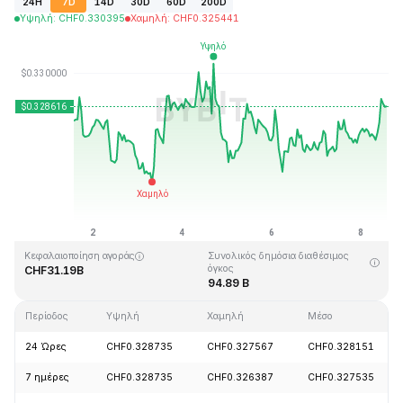
24H
7D
14D
30D
60D
200D
Υψηλή
:
CHF
0.330395
Χαμηλή
:
CHF
0.325441
Τελευταία ενημέρωση στις: 2026-08-08, 13:56 GMT+0
Υψηλότερη τιμή (ATH)
Ιστορικό χαμηλό
CHF0.431288
CHF0.001804
Κεφαλαιοποίηση αγοράς
Συνολικός δημόσια διαθέσιμος
όγκος
CHF31.19B
94.89 B
Περίοδος
Υψηλή
Χαμηλή
Μέσο
24 Ώρες
CHF0.328735
CHF0.327567
CHF0.328151
7 ημέρες
CHF0.328735
CHF0.326387
CHF0.327535