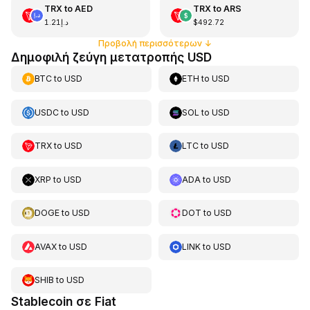
TRX
to
AED
TRX
to
ARS
د.إ1.21
$492.72
Προβολή περισσότερων
↓
Δημοφιλή ζεύγη μετατροπής USD
BTC
to
USD
ETH
to
USD
USDC
to
USD
SOL
to
USD
TRX
to
USD
LTC
to
USD
XRP
to
USD
ADA
to
USD
DOGE
to
USD
DOT
to
USD
AVAX
to
USD
LINK
to
USD
SHIB
to
USD
Stablecoin σε Fiat