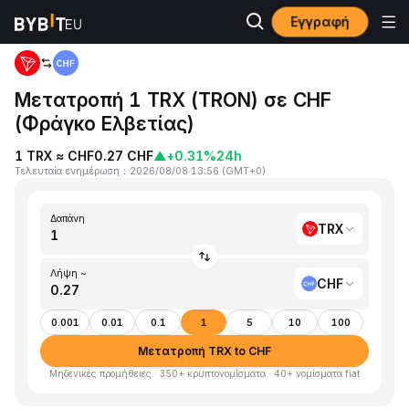
Εγγραφή
Αρχική
TRX to CHF
Μετατροπή 1 TRX (TRON) σε CHF
(Φράγκο Ελβετίας)
1 TRX ≈ CHF0.27 CHF
▲
+0.31%
24h
Τελευταία ενημέρωση
：
2026/08/08 13:56
(
GMT+0
)
Δαπάνη
TRX
Λήψη ~
CHF
0.001
0.01
0.1
1
5
10
100
Μετατροπή TRX to CHF
Μηδενικές προμήθειες · 350+ κρυπτονομίσματα · 40+ νομίσματα fiat