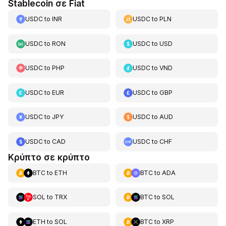
Stablecoin σε Fiat
USDC
to
INR
USDC
to
PLN
USDC
to
RON
USDC
to
USD
USDC
to
PHP
USDC
to
VND
USDC
to
EUR
USDC
to
GBP
USDC
to
JPY
USDC
to
AUD
USDC
to
CAD
USDC
to
CHF
Κρύπτο σε κρύπτο
BTC
to
ETH
BTC
to
ADA
SOL
to
TRX
BTC
to
SOL
ETH
to
SOL
BTC
to
XRP