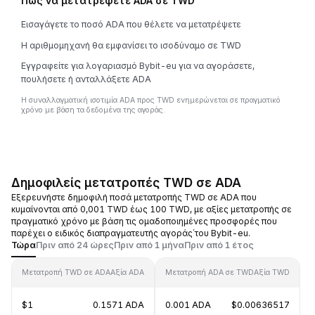
Πώς να μετατρέψετε ADA σε TWD
Εισαγάγετε το ποσό ADA που θέλετε να μετατρέψετε
Η αριθμομηχανή θα εμφανίσει το ισοδύναμο σε TWD
Εγγραφείτε για λογαριασμό Bybit-eu για να αγοράσετε,
πουλήσετε ή ανταλλάξετε ADA
Η συναλλαγματική ισοτιμία ADA προς TWD ενημερώνεται σε πραγματικό
χρόνο με βάση τα δεδομένα της αγοράς.
Δημοφιλείς μετατροπές TWD σε ADA
Εξερευνήστε δημοφιλή ποσά μετατροπής TWD σε ADA που
κυμαίνονται από 0,001 TWD έως 100 TWD, με αξίες μετατροπής σε
πραγματικό χρόνο με βάση τις ομαδοποιημένες προσφορές που
παρέχει ο ειδικός διαπραγματευτής αγοράς΄του Bybit-eu.
Τώρα
Πριν από 24 ώρες
Πριν από 1 μήνα
Πριν από 1 έτος
Μετατροπή TWD σε ADA
Αξία ADA
Μετατροπή ADA σε TWD
Αξία TWD
$1
0.1571 ADA
0.001 ADA
$0.00636517