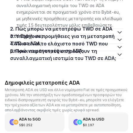
συναλλαγματική ισοτιμία του TWD σε ADA
ενημερώνεται σε πραγματικό χρόνο στο Bybit-eu,
με μηδενικές προμήθειες μετατροπής και κλείδωμα
τιμής 15 δευτερολέπτων μόλις επιβεβαιώσετε.
2. Πώς μπορώ να μετατρέψω TWD σε ADA
στο Bybit-eu;
3. Υπάρχουν προμήθειες για τη μετατροπή
TWD σε ADA;
4. Ποιο είναι το ελάχιστο ποσό TWD που
μπορώ να μετατρέψω σε ADA;
5. Ποιοι παράγοντες επηρεάζουν τη
συναλλαγματική ισοτιμία του TWD σε ADA;
Δημοφιλείς μετατροπές ADA
Μετατροπή ADA σε USD και άλλα νομίσματα Fiat σε τιμές πραγματικού
χρόνου. Με την υποστήριξη των ομαδοποιημένων προσφορών του
ειδικού διαπραγματευτή αγοράς του Bybit-eu, μπορείτε να ελέγξετε
την τρέχουσα αξία των ADA και να μετατρέπετε με αυτοπεποίθηση,
απολαμβάνοντας ακριβείς τιμές χωρίς κρυφά spread.
ADA
to
SGD
ADA
to
USD
S$0.252
$0.197