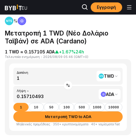
Εγγραφή
Αρχική
TWD to ADA
Μετατροπή 1 TWD (Νέο Δολάριο
Ταϊβάν) σε ADA (Cardano)
1 TWD ≈ 0.157105 ADA
▲
+1.67%
24h
Τελευταία ενημέρωση
：
2026/08/09 05:46
(
GMT+0
)
Δαπάνη
TWD
Λήψη ~
ADA
1
10
50
100
500
1000
10000
Μετατροπή TWD to ADA
Μηδενικές προμήθειες · 350+ κρυπτονομίσματα · 40+ νομίσματα fiat