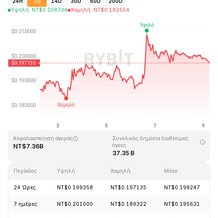
24H
7D
14D
30D
60D
200D
Υψηλή
:
NT$
0.208704
Χαμηλή
:
NT$
0.182654
Τελευταία ενημέρωση στις: 2026-08-09, 05:46 GMT+0
Υψηλότερη τιμή (ATH)
Ιστορικό χαμηλό
NT$3.09
NT$0.019253
Κεφαλαιοποίηση αγοράς
Συνολικός δημόσια διαθέσιμος
όγκος
NT$7.36B
37.35 B
Περίοδος
Υψηλή
Χαμηλή
Μέσο
24 Ώρες
NT$0.199358
NT$0.197135
NT$0.198247
7 ημέρες
NT$0.201000
NT$0.189322
NT$0.195631