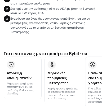
στον παραπάνω υπολογιστή.
Δες αμέσως την αντίστοιχη αξία σε ADA με βάση τη ζωντανή
2
ισοτιμία TWD προς ADA.
Εγγράψου για έναν δωρεάν λογαριασμό Bybit-eu για να
3
μετατρέψεις, να αγοράσεις, να πουλήσεις ή να κάνεις
συναλλαγές με το crypto με
μηδενικές προμήθειες
μετατροπής
.
Γιατί να κάνεις μετατροπή στο Bybit-eu
Απόδειξη
Μηδενικές
Πάνω από
αποθεματικών
προμήθειες
εκατομμύ
μετατροπής
χρήστες
Μηνιαία επαλήθευση
αποθεματικών 1:1 με
Χωρίς κρυφές χρεώσεις.
Γίνε μέλος μια
απόδειξη Merkle εντός
Το επιτόκιο προσφοράς
κορυφαίες πλ
αλυσίδας.
είναι το τελικό επιτόκιο
παγκοσμίως σε
που πληρώνεις.
συναλλαγών κ
ρευστότητα.