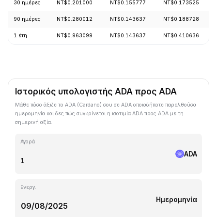
30 ημέρες
NT$0.201000
NT$0.155777
NT$0.173525
90 ημέρες
NT$0.280012
NT$0.143637
NT$0.188728
1 έτη
NT$0.963099
NT$0.143637
NT$0.410636
Ιστορικός υπολογιστής ADA προς ADA
Μάθε πόσο άξιζε το ADA (Cardano) σου σε ADA οποιαδήποτε παρελθούσα
ημερομηνία και δες πώς συγκρίνεται η ισοτιμία ADA προς ADA με τη
σημερινή αξία.
Αγορά
ADA
Ενεργ.
Ημερομηνία