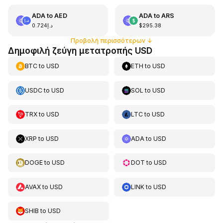
ADA
to
AED
ADA
to
ARS
د.إ0.724
$295.38
Προβολή περισσότερων
↓
Δημοφιλή ζεύγη μετατροπής USD
BTC
to
USD
ETH
to
USD
USDC
to
USD
SOL
to
USD
TRX
to
USD
LTC
to
USD
XRP
to
USD
ADA
to
USD
DOGE
to
USD
DOT
to
USD
AVAX
to
USD
LINK
to
USD
SHIB
to
USD