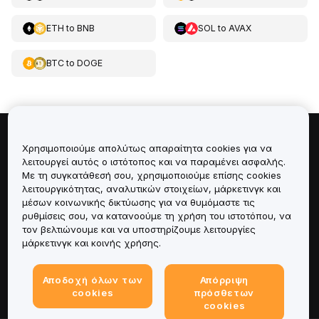
ETH
to
BNB
SOL
to
AVAX
BTC
to
DOGE
Πληροφορίες για
Χρησιμοποιούμε απολύτως απαραίτητα cookies για να
λειτουργεί αυτός ο ιστότοπος και να παραμένει ασφαλής.
Με τη συγκατάθεσή σου, χρησιμοποιούμε επίσης cookies
Υπηρεσίες
λειτουργικότητας, αναλυτικών στοιχείων, μάρκετινγκ και
μέσων κοινωνικής δικτύωσης για να θυμόμαστε τις
Υποστήριξη
ρυθμίσεις σου, να κατανοούμε τη χρήση του ιστοτόπου, να
τον βελτιώνουμε και να υποστηρίζουμε λειτουργίες
μάρκετινγκ και κοινής χρήσης.
Προϊόντα
Αποδοχή όλων των
Απόρριψη
Νομικά
cookies
πρόσθετων
cookies