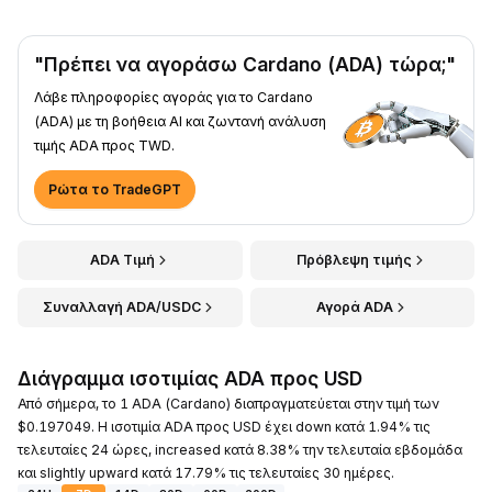
"Πρέπει να αγοράσω Cardano (ADA) τώρα;"
Λάβε πληροφορίες αγοράς για το Cardano
(ADA) με τη βοήθεια AI και ζωντανή ανάλυση
τιμής ADA προς TWD.
Ρώτα το TradeGPT
ADA Τιμή
Πρόβλεψη τιμής
Συναλλαγή ADA/USDC
Αγορά ADA
Διάγραμμα ισοτιμίας ADA προς USD
Από σήμερα, το 1 ADA (Cardano) διαπραγματεύεται στην τιμή των
$0.197049. Η ισοτιμία ADA προς USD έχει down κατά 1.94% τις
τελευταίες 24 ώρες, increased κατά 8.38% την τελευταία εβδομάδα
και slightly upward κατά 17.79% τις τελευταίες 30 ημέρες.