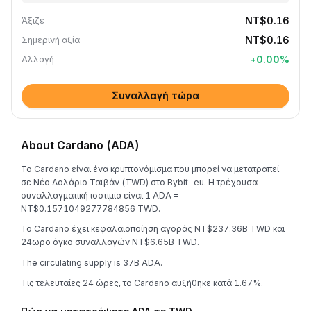
NT$0.16
Άξιζε
NT$0.16
Σημερινή αξία
+
0.00
%
Αλλαγή
Συναλλαγή τώρα
About Cardano (ADA)
Το Cardano είναι ένα κρυπτονόμισμα που μπορεί να μετατραπεί
σε Νέο Δολάριο Ταϊβάν (TWD) στο Bybit-eu. Η τρέχουσα
συναλλαγματική ισοτιμία είναι 1 ADA =
NT$0.1571049277784856 TWD.
Το Cardano έχει κεφαλαιοποίηση αγοράς NT$237.36B TWD και
24ωρο όγκο συναλλαγών NT$6.65B TWD.
The circulating supply is 37B ADA.
Τις τελευταίες 24 ώρες, το Cardano αυξήθηκε κατά 1.67%.