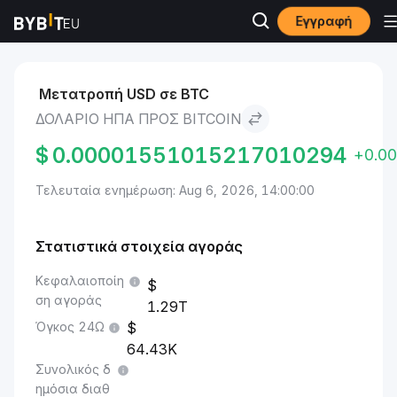
Εγγραφή
Αγορές
Bitcoin Τιμή BTC
Δολάριο ΗΠΑ to Bitcoin
Μετατροπή USD σε BTC
ΔΟΛΆΡΙΟ ΗΠΑ ΠΡΟΣ BITCOIN
$
0.00001551015217010294
+0.0
Τελευταία ενημέρωση: Aug 6, 2026, 14:00:00
Στατιστικά στοιχεία αγοράς
Κεφαλαιοποίη
ση αγοράς
1.29T
Όγκος 24Ω
64.43K
Συνολικός δ
ημόσια διαθ