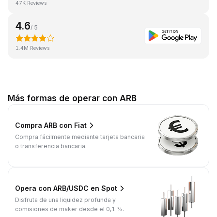
47K Reviews
4.6
/ 5
1.4M Reviews
Más formas de operar con ARB
Compra ARB con Fiat
Compra fácilmente mediante tarjeta bancaria
o transferencia bancaria.
Opera con ARB/USDC en Spot
Disfruta de una liquidez profunda y
comisiones de maker desde el 0,1 %.