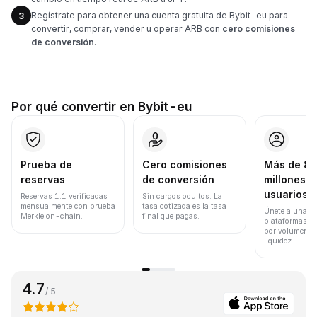
Regístrate para obtener una cuenta gratuita de Bybit-eu para
3
convertir, comprar, vender u operar ARB con
cero comisiones
de conversión
.
Por qué convertir en Bybit-eu
Prueba de
Cero comisiones
Más de 8
reservas
de conversión
millones d
usuarios
Reservas 1:1 verificadas
Sin cargos ocultos. La
mensualmente con prueba
tasa cotizada es la tasa
Únete a una de
Merkle on-chain.
final que pagas.
plataformas d
por volumen de
liquidez.
4.7
/ 5