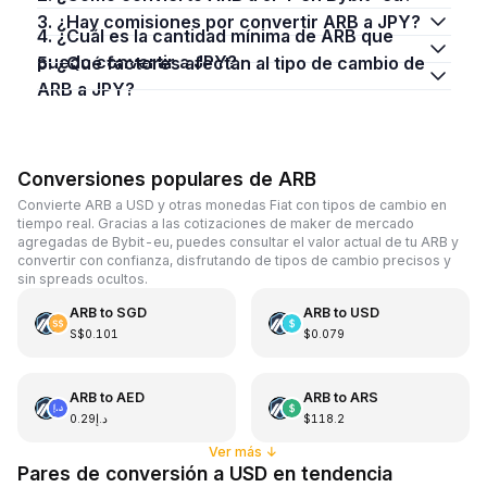
3. ¿Hay comisiones por convertir ARB a JPY?
4. ¿Cuál es la cantidad mínima de ARB que
puedo convertir a JPY?
5. ¿Qué factores afectan al tipo de cambio de
ARB a JPY?
Conversiones populares de ARB
Convierte ARB a USD y otras monedas Fiat con tipos de cambio en
tiempo real. Gracias a las cotizaciones de maker de mercado
agregadas de Bybit-eu, puedes consultar el valor actual de tu ARB y
convertir con confianza, disfrutando de tipos de cambio precisos y
sin spreads ocultos.
ARB
to
SGD
ARB
to
USD
S$0.101
$0.079
ARB
to
AED
ARB
to
ARS
د.إ0.29
$118.2
Ver más
↓
Pares de conversión a USD en tendencia