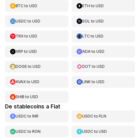
BTC
to
USD
ETH
to
USD
USDC
to
USD
SOL
to
USD
TRX
to
USD
LTC
to
USD
XRP
to
USD
ADA
to
USD
DOGE
to
USD
DOT
to
USD
AVAX
to
USD
LINK
to
USD
SHIB
to
USD
De stablecoins a Fiat
USDC
to
INR
USDC
to
PLN
USDC
to
RON
USDC
to
USD