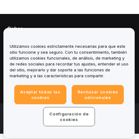
Sobre
Servicios
Utilizamos cookies estrictamente necesarias para que este
sitio funcione y sea seguro. Con tu consentimiento, también
Soporte
utilizamos cookies funcionales, de análisis, de marketing y
de redes sociales para recordar tus ajustes, entender el uso
del sitio, mejorarlo y dar soporte a las funciones de
Productos
marketing y a las características para compartir.
Legal
Aceptar todas las
Rechazar cookies
cookies
adicionales
© 2025-2026 Bybit.eu. All rights reserved.
Configuración de
Términos de servicio
|
Términos de Privacidad
|
Impreso
cookies
(Nota Legal)
|
Centro de preferencias de cookies