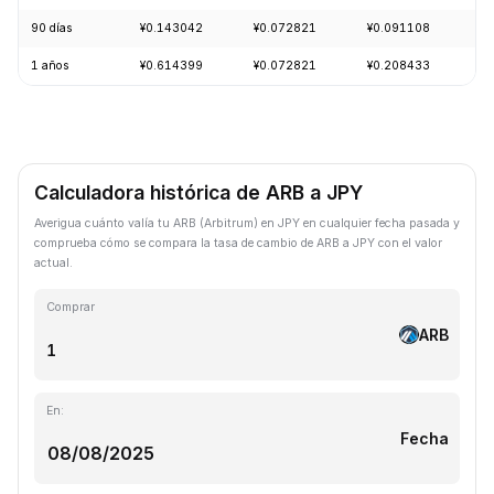
90 días
¥0.143042
¥0.072821
¥0.091108
-
1 años
¥0.614399
¥0.072821
¥0.208433
-
Calculadora histórica de ARB a JPY
Averigua cuánto valía tu ARB (Arbitrum) en JPY en cualquier fecha pasada y
comprueba cómo se compara la tasa de cambio de ARB a JPY con el valor
actual.
Comprar
ARB
En:
Fecha