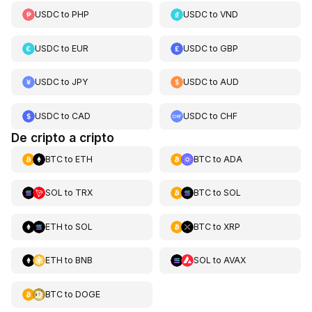
USDC
to
PHP
USDC
to
VND
USDC
to
EUR
USDC
to
GBP
USDC
to
JPY
USDC
to
AUD
USDC
to
CAD
USDC
to
CHF
De cripto a cripto
BTC
to
ETH
BTC
to
ADA
SOL
to
TRX
BTC
to
SOL
ETH
to
SOL
BTC
to
XRP
ETH
to
BNB
SOL
to
AVAX
BTC
to
DOGE