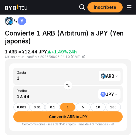
Inscríbete
Inicio
ARB to JPY
Convierte 1 ARB (Arbitrum) a JPY (Yen
japonés)
1 ARB ≈ ¥12.44 JPY
▲
+1.49%
24h
Última actualización
：
2026/08/08 04:10
(
GMT+0
)
Gasta
ARB
Recibe ~
JPY
0.001
0.01
0.1
1
5
10
100
Convertir ARB to JPY
Cero comisiones · más de 350 criptos · más de 40 monedas Fiat