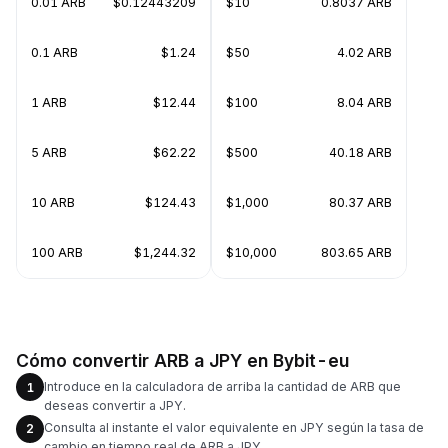
0.01 ARB
$0.12443209
$10
0.8037 ARB
0.1 ARB
$1.24
$50
4.02 ARB
1 ARB
$12.44
$100
8.04 ARB
5 ARB
$62.22
$500
40.18 ARB
10 ARB
$124.43
$1,000
80.37 ARB
100 ARB
$1,244.32
$10,000
803.65 ARB
Cómo convertir ARB a JPY en Bybit-eu
Introduce en la calculadora de arriba la cantidad de ARB que
1
deseas convertir a JPY.
Consulta al instante el valor equivalente en JPY según la tasa de
2
cambio en tiempo real de ARB a JPY.