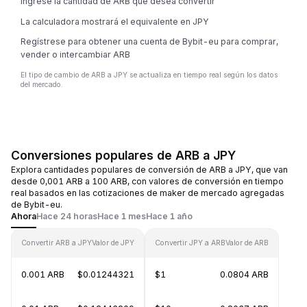
Ingrese la cantidad de ARB que desea convertir
La calculadora mostrará el equivalente en JPY
Regístrese para obtener una cuenta de Bybit-eu para comprar,
vender o intercambiar ARB
El tipo de cambio de ARB a JPY se actualiza en tiempo real según los datos
del mercado.
Conversiones populares de ARB a JPY
Explora cantidades populares de conversión de ARB a JPY, que van
desde 0,001 ARB a 100 ARB, con valores de conversión en tiempo
real basados en las cotizaciones de maker de mercado agregadas
de Bybit-eu.
Ahora
Hace 24 horas
Hace 1 mes
Hace 1 año
Convertir ARB a JPY
Valor de JPY
Convertir JPY a ARB
Valor de ARB
0.001 ARB
$0.01244321
$1
0.0804 ARB