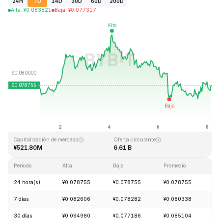
24H
7D
14D
30D
60D
200D
Alta
:
¥
0.083821
Baja
:
¥
0.077317
Última actualización: 2026-08-08, 04:10 GMT+0
Máximo histórico
Mínimo histórico
¥2.39
¥0.070480
Capitalización de mercado
Oferta circulante
¥521.80M
6.61 B
Periodo
Alta
Baja
Promedio
Ca
24 hora(s)
¥0.078755
¥0.078755
¥0.078755
+
7 días
¥0.082606
¥0.078282
¥0.080338
+
30 días
¥0.094980
¥0.077186
¥0.085104
-