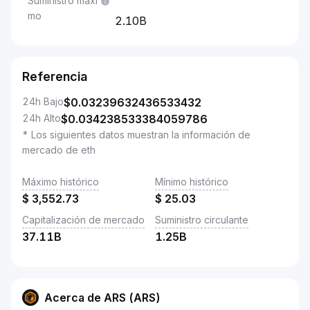
Suministro máxi
mo
2.10B
Referencia
24h Bajo
$
0.03239632436533432
24h Alto
$
0.034238533384059786
* Los siguientes datos muestran la información de
mercado de eth
Máximo histórico
Mínimo histórico
$
3,552.73
$
25.03
Capitalización de mercado
Suministro circulante
37.11B
1.25B
Acerca de ARS (ARS)