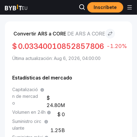
Inscríbete
Mercados
Precio de Core CORE
ARS to Core
Convertir ARS a CORE
DE ARS A CORE
$
0.03340010852857806
-1.20%
Última actualización: Aug 6, 2026, 04:00:00
Estadísticas del mercado
Capitalizació
n de mercad
o
24.80M
Volumen en 24h
0
Suministro circ
ulante
1.25B