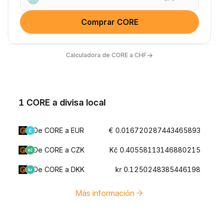
Comprar CORE
→
Calculadora de CORE a CHF
1 CORE a divisa local
De CORE a EUR
€ 0.016720287443465893
De CORE a CZK
Kč 0.40558113146880215
De CORE a DKK
kr 0.1250248385446198
Más información