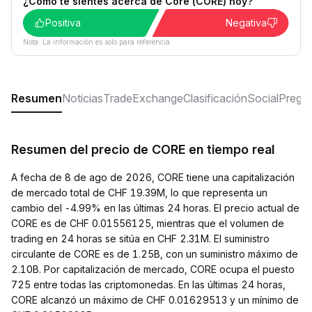
¿Cómo te sientes acerca de Core (CORE) hoy?
Positiva
Negativa
Nota: La información es solo para referencia.
Resumen
Noticias
Trade
Exchange
Clasificación
Social
Pregun
Resumen del precio de CORE en tiempo real
A fecha de 8 de ago de 2026, CORE tiene una capitalización
de mercado total de CHF 19.39M, lo que representa un
cambio del -4.99% en las últimas 24 horas. El precio actual de
CORE es de CHF 0.01556125, mientras que el volumen de
trading en 24 horas se sitúa en CHF 2.31M. El suministro
circulante de CORE es de 1.25B, con un suministro máximo de
2.10B. Por capitalización de mercado, CORE ocupa el puesto
725 entre todas las criptomonedas. En las últimas 24 horas,
CORE alcanzó un máximo de CHF 0.01629513 y un mínimo de