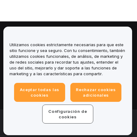
Sobre
Utilizamos cookies estrictamente necesarias para que este
Servicios
sitio funcione y sea seguro. Con tu consentimiento, también
utilizamos cookies funcionales, de análisis, de marketing y
de redes sociales para recordar tus ajustes, entender el
Soporte
uso del sitio, mejorarlo y dar soporte a las funciones de
marketing y a las características para compartir.
Productos
Aceptar todas las
Rechazar cookies
Legal
cookies
adicionales
Configuración de
© 2025-2026 Bybit.eu. All rights reserved.
cookies
Términos de servicio
|
Términos de Privacidad
|
Impreso
(Nota Legal)
|
Centro de preferencias de cookies