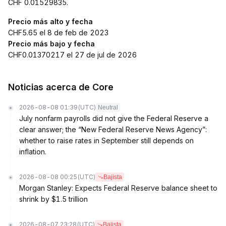
CHF 0.01529835.
Precio más alto y fecha
CHF5.65 el 8 de feb de 2023
Precio más bajo y fecha
CHF0.01370217 el 27 de jul de 2026
Noticias acerca de Core
2026-08-08 01:39
(UTC)
Neutral
July nonfarm payrolls did not give the Federal Reserve a
clear answer; the “New Federal Reserve News Agency”:
whether to raise rates in September still depends on
inflation.
2026-08-08 00:25
(UTC)
Bajista
Morgan Stanley: Expects Federal Reserve balance sheet to
shrink by $1.5 trillion
2026-08-07 23:28
(UTC)
Bajista