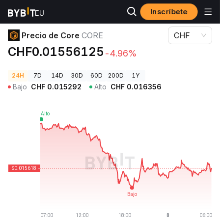
Inscríbete
Precios de Criptomonedas
Precio de Core CORE
Precio de Core
CORE
CHF
CHF0.01556125
-4.96%
24H
7D
14D
30D
60D
200D
1Y
Bajo
CHF
0.015292
Alto
CHF
0.016356