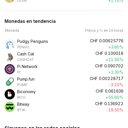
+1.70%
DOGE
Monedas en tendencia
Moneda
Precio y % en 24 horas
CHF
0.00625776
Pudgy Penguins
+3.60%
PENGU
CHF
0.100016
Cash Cat
+11.50%
CASHCAT
CHF
0.090702
Pi Network
+2.30%
PI
CHF
0.00228717
Pump.fun
-3.20%
PUMP
CHF
0.061636
Biconomy
+55.60%
BICO
CHF
0.136922
Bitway
-19.50%
BTW