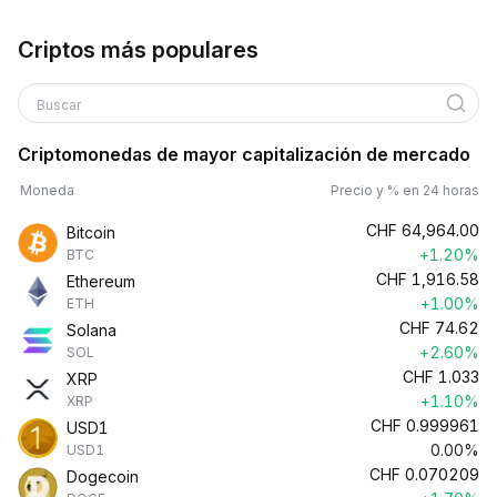
Criptos más populares
Buscar
Criptomonedas de mayor capitalización de mercado
Moneda
Precio y % en 24 horas
CHF
64,964.00
Bitcoin
+1.20%
BTC
CHF
1,916.58
Ethereum
+1.00%
ETH
CHF
74.62
Solana
+2.60%
SOL
CHF
1.033
XRP
+1.10%
XRP
CHF
0.999961
USD1
0.00%
USD1
CHF
0.070209
Dogecoin