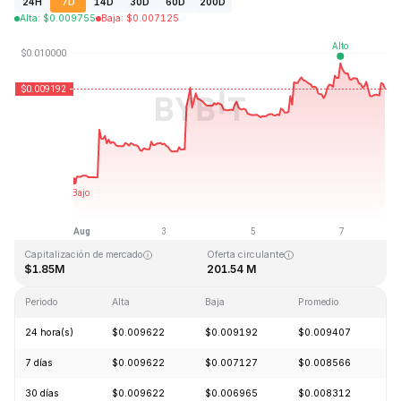
24H
7D
14D
30D
60D
200D
Alta
:
$
0.009755
Baja
:
$
0.007125
Última actualización: 2026-08-07, 22:46 GMT+0
Máximo histórico
Mínimo histórico
$4.28
$0.006168
Capitalización de mercado
Oferta circulante
$1.85M
201.54 M
Periodo
Alta
Baja
Promedio
C
24 hora(s)
$0.009622
$0.009192
$0.009407
-
7 días
$0.009622
$0.007127
$0.008566
+
30 días
$0.009622
$0.006965
$0.008312
+