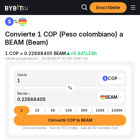
Inscríbete
Inicio
COP to BEAM
Convierte 1 COP (Peso colombiano) a
BEAM (Beam)
1 COP ≈ 0.22888405 BEAM
▲
+0.94%
24h
Última actualización
：
2026/08/07 22:46
(
GMT+0
)
Gasta
COP
Recibe ~
BEAM
1
10
50
100
500
1000
10000
Convertir COP to BEAM
Cero comisiones · más de 350 criptos · más de 40 monedas Fiat