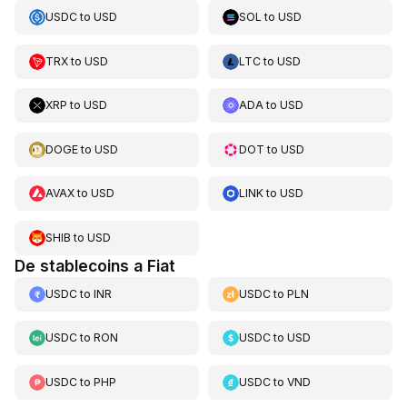
USDC
to
USD
SOL
to
USD
TRX
to
USD
LTC
to
USD
XRP
to
USD
ADA
to
USD
DOGE
to
USD
DOT
to
USD
AVAX
to
USD
LINK
to
USD
SHIB
to
USD
De stablecoins a Fiat
USDC
to
INR
USDC
to
PLN
USDC
to
RON
USDC
to
USD
USDC
to
PHP
USDC
to
VND