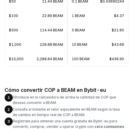
$50
11.44 BEAM
0.1 BEAM
$0.43690244
$100
22.89 BEAM
1 BEAM
$4.37
$500
114.44 BEAM
5 BEAM
$21.85
$1,000
228.88 BEAM
10 BEAM
$43.69
$10,000
2,288.84 BEAM
100 BEAM
$436.90
Cómo convertir COP a BEAM en Bybit-eu
Introduce en la calculadora de arriba la cantidad de COP que
1
deseas convertir a BEAM.
Consulta al instante el valor equivalente en BEAM según la tasa
2
de cambio en tiempo real de COP a BEAM.
Regístrate para obtener una cuenta gratuita de Bybit-eu para
3
convertir, comprar, vender u operar crypto con
cero comisiones