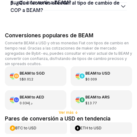
puedo convertir a BEAM?
5. ¿Qué factores afectan al tipo de cambio de
COP a BEAM?
Conversiones populares de BEAM
Convierte BEAM a USD y otras monedas Fiat con tipos de cambio en
tiempo real. Gracias a las cotizaciones de maker de mercado
agregadas de Bybit-eu, puedes consultar el valor actual de tu BEAM y
convertir con confianza, disfrutando de tipos de cambio precisos y
sin spreads ocultos.
BEAM
to
SGD
BEAM
to
USD
S$0.012
$0.009
BEAM
to
AED
BEAM
to
ARS
د.إ0.034
$13.77
Ver más
↓
Pares de conversión a USD en tendencia
BTC
to
USD
ETH
to
USD