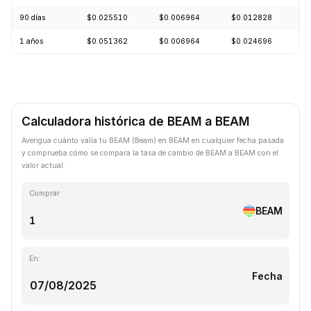
90 días
$0.025510
$0.006964
$0.012828
-
1 años
$0.051362
$0.006964
$0.024696
-
Calculadora histórica de BEAM a BEAM
Averigua cuánto valía tu BEAM (Beam) en BEAM en cualquier fecha pasada
y comprueba cómo se compara la tasa de cambio de BEAM a BEAM con el
valor actual.
Comprar
BEAM
En:
Fecha