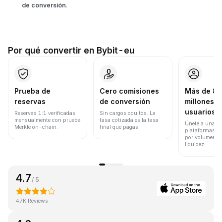
de conversión
.
Por qué convertir en Bybit-eu
Prueba de
Cero comisiones
Más de 8
reservas
de conversión
millones d
usuarios
Reservas 1:1 verificadas
Sin cargos ocultos. La
mensualmente con prueba
tasa cotizada es la tasa
Únete a una de
Merkle on-chain.
final que pagas.
plataformas d
por volumen de
liquidez.
4.7
/ 5
47K Reviews