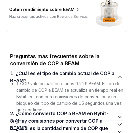
Obtén rendimiento sobre BEAM
Haz crecer tus activos con Rewards Service.
Preguntas más frecuentes sobre la
conversión de COP a BEAM
1. ¿Cuál es el tipo de cambio actual de COP a
BEAM?
1 COP vale actualmente unos 0.229 BEAM. El tipo de
cambio de COP a BEAM se actualiza en tiempo real en
Bybit-eu, con cero comisiones de conversión y un
bloqueo del tipo de cambio de 15 segundos una vez
que confirmes.
2. ¿Cómo convierto COP a BEAM en Bybit-
eu?
3. ¿Hay comisiones por convertir COP a
BEAM?
4. ¿Cuál es la cantidad mínima de COP que