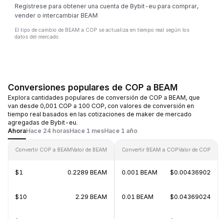
Regístrese para obtener una cuenta de Bybit-eu para comprar,
vender o intercambiar BEAM
El tipo de cambio de BEAM a COP se actualiza en tiempo real según los
datos del mercado.
Conversiones populares de COP a BEAM
Explora cantidades populares de conversión de COP a BEAM, que
van desde 0,001 COP a 100 COP, con valores de conversión en
tiempo real basados en las cotizaciones de maker de mercado
agregadas de Bybit-eu.
Ahora
Hace 24 horas
Hace 1 mes
Hace 1 año
Convertir COP a BEAM
Valor de BEAM
Convertir BEAM a COP
Valor de COP
$1
0.2289 BEAM
0.001 BEAM
$0.00436902
$10
2.29 BEAM
0.01 BEAM
$0.04369024