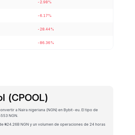
-2.98%
-6.17%
-28.44%
-86.36%
ol (CPOOL)
vertir a Naira nigeriana (NGN) en Bybit-eu. El tipo de
5553 NGN.
o de ₦24.26B NGN y un volumen de operaciones de 24 horas