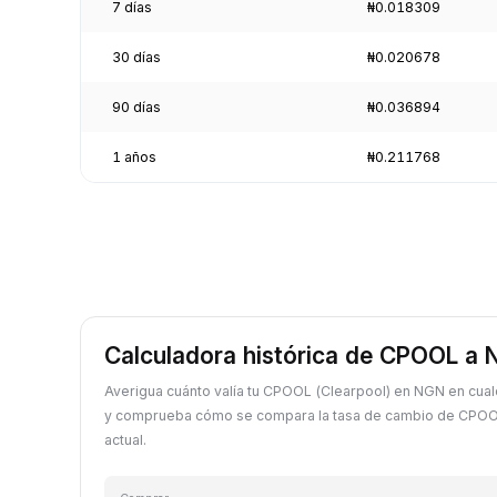
7 días
₦0.018309
30 días
₦0.020678
90 días
₦0.036894
1 años
₦0.211768
Calculadora histórica de CPOOL a
Averigua cuánto valía tu CPOOL (Clearpool) en NGN en cua
y comprueba cómo se compara la tasa de cambio de CPOOL
actual.