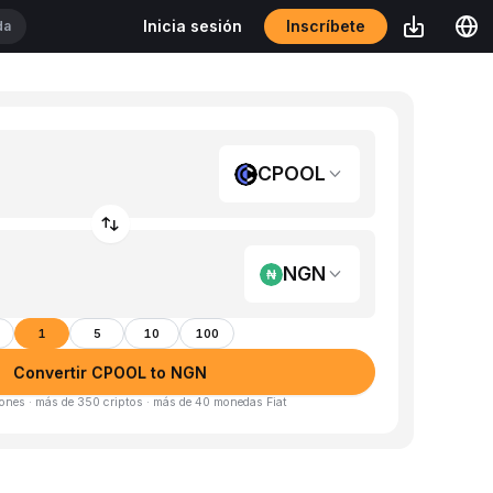
Inscríbete
Inicia sesión
CPOOL
NGN
1
5
10
100
Convertir CPOOL to NGN
ones · más de 350 criptos · más de 40 monedas Fiat