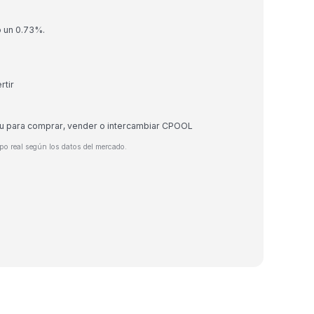
o un 0.73%.
rtir
eu para comprar, vender o intercambiar CPOOL
o real según los datos del mercado.