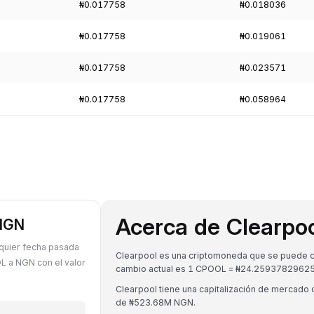
₦0.017758
₦0.018036
₦0.017758
₦0.019061
₦0.017758
₦0.023571
₦0.017758
₦0.058964
Acerca de Clearpo
 NGN
lquier fecha pasada
Clearpool es una criptomoneda que se puede con
 a NGN con el valor
cambio actual es 1 CPOOL = ₦24.2593782962
Clearpool tiene una capitalización de mercad
de ₦523.68M NGN.