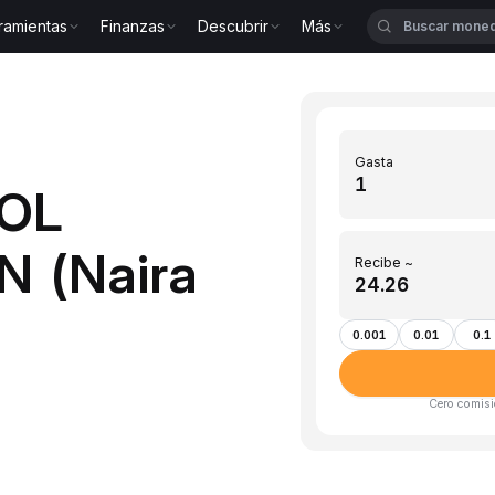
ramientas
Finanzas
Descubrir
Más
Gasta
OOL
N (Naira
Recibe ~
0.001
0.01
0.1
Cero comisi