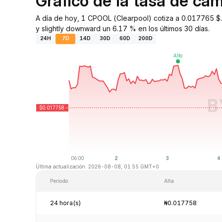
Gráfico de la tasa de c
A día de hoy, 1 CPOOL (Clearpool) cotiza a 0.017765 $
y slightly downward un 6.17 % en los últimos 30 días.
24H
7D
14D
30D
60D
200D
Última actualización: 2026-08-08, 01:55 GMT+0
Periodo
Alta
24 hora(s)
₦0.017758