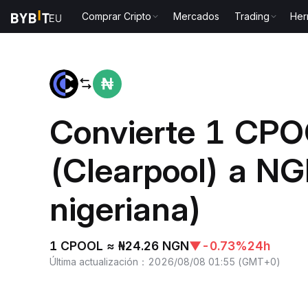
Comprar Cripto
Mercados
Trading
Her
Inicio
CPOOL to NGN
Convierte 1 CP
(Clearpool) a NG
nigeriana)
1 CPOOL ≈ ₦24.26 NGN
▼
-0.73%
24h
Última actualización
：
2026/08/08 01:55
(
GMT+0
)