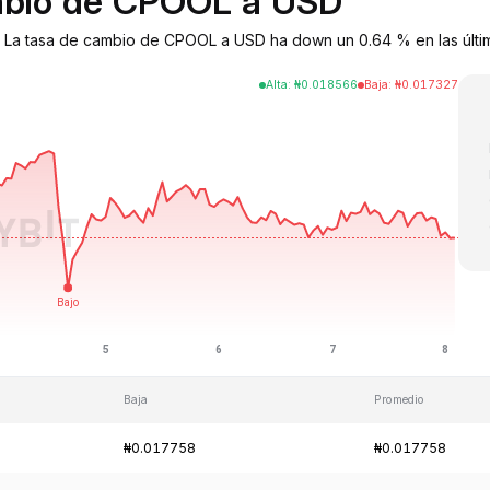
ambio de CPOOL a USD
. La tasa de cambio de CPOOL a USD ha down un 0.64 % en las últi
Alta
:
₦
0.018566
Baja
:
₦
0.017327
Baja
Promedio
₦0.017758
₦0.017758