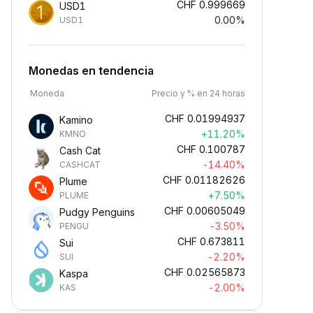
CHF
0.999669
USD1
0.00%
USD1
Monedas en tendencia
Moneda
Precio y % en 24 horas
CHF
0.01994937
Kamino
+11.20%
KMNO
CHF
0.100787
Cash Cat
-14.40%
CASHCAT
CHF
0.01182626
Plume
+7.50%
PLUME
CHF
0.00605049
Pudgy Penguins
-3.50%
PENGU
CHF
0.673811
Sui
-2.20%
SUI
CHF
0.02565873
Kaspa
-2.00%
KAS