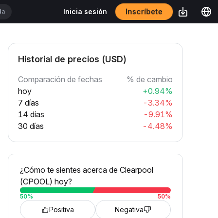
Inscríbete
Inicia sesión
Historial de precios (USD)
Comparación de fechas
% de cambio
hoy
+0.94%
7 días
-3.34%
14 días
-9.91%
30 días
-4.48%
¿Cómo te sientes acerca de Clearpool
(CPOOL) hoy?
50
%
50
%
Positiva
Negativa