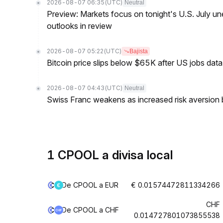
2026-08-07 06:35
(UTC)
Neutral
Preview: Markets focus on tonight's U.S. July un
outlooks in review
2026-08-07 05:22
(UTC)
Bajista
Bitcoin price slips below $65K after US jobs data
2026-08-07 04:43
(UTC)
Neutral
Swiss Franc weakens as increased risk aversion
1 CPOOL a divisa local
De CPOOL a EUR
€ 0.01574472811334266
CHF
De CPOOL a CHF
0.014727801073855538