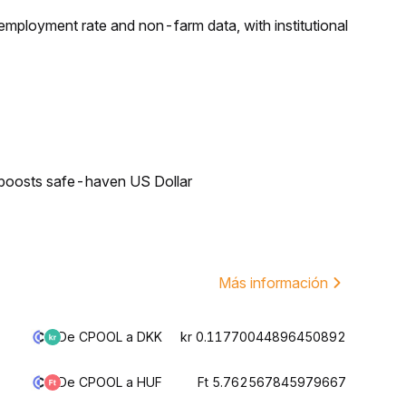
employment rate and non-farm data, with institutional
 boosts safe-haven US Dollar
Más información
De CPOOL a DKK
kr 0.11770044896450892
De CPOOL a HUF
Ft 5.762567845979667