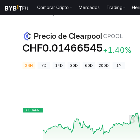
Comprar Cripto
Mercados
Trading
Her
Precios de Criptomonedas
Precio de Clearpool CP
Precio de Clearpool
CPOOL
CHF0.01466545
+1.40%
24H
7D
14D
30D
60D
200D
1Y