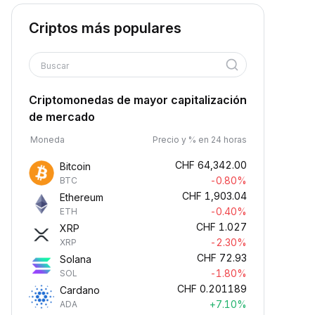
Criptos más populares
Buscar
Criptomonedas de mayor capitalización
de mercado
Moneda
Precio y % en 24 horas
CHF
64,342.00
Bitcoin
-0.80%
BTC
CHF
1,903.04
Ethereum
-0.40%
ETH
CHF
1.027
XRP
-2.30%
XRP
CHF
72.93
Solana
-1.80%
SOL
CHF
0.201189
Cardano
+7.10%
ADA