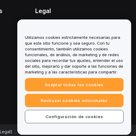
s
Legal
Política de conflicto de
intereses
Utilizamos cookies estrictamente necesarias para
Resumen de la política de
custodia y administración
que este sitio funcione y sea seguro. Con tu
consentimiento, también utilizamos cookies
Información sobre ESG
funcionales, de análisis, de marketing y de redes
sociales para recordar tus ajustes, entender el uso
Documentos técnicos de
del sitio, mejorarlo y dar soporte a las funciones de
criptoactivos
marketing y a las características para compartir.
Aceptar todas las cookies
Rechazar cookies adicionales
Configuración de cookies
Legal)
|
Centro de preferencias de cookies