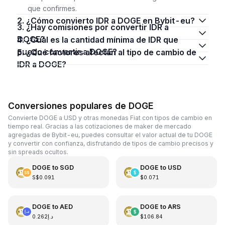
que confirmes.
2. ¿Cómo convierto IDR a DOGE en Bybit-eu?
3. ¿Hay comisiones por convertir IDR a
DOGE?
4. ¿Cuál es la cantidad mínima de IDR que
puedo convertir a DOGE?
5. ¿Qué factores afectan al tipo de cambio de
IDR a DOGE?
Conversiones populares de DOGE
Convierte DOGE a USD y otras monedas Fiat con tipos de cambio en
tiempo real. Gracias a las cotizaciones de maker de mercado
agregadas de Bybit-eu, puedes consultar el valor actual de tu DOGE
y convertir con confianza, disfrutando de tipos de cambio precisos y
sin spreads ocultos.
DOGE
to
SGD
DOGE
to
USD
S$0.091
$0.071
DOGE
to
AED
DOGE
to
ARS
د.إ0.262
$106.84