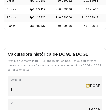
7 días
Rp0.071283
Rp0.069122
Rp0.069984
30 días
Rp0.074414
Rp0.069106
Rp0.071497
90 días
Rp0.115322
Rp0.069106
Rp0.083945
1 años
Rp0.289332
Rp0.069106
Rp0.135613
Calculadora histórica de DOGE a DOGE
Averigua cuánto valía tu DOGE (Dogecoin) en DOGE en cualquier fecha
pasada y comprueba cómo se compara la tasa de cambio de DOGE a DOGE
con el valor actual.
Comprar
DOGE
En:
Fecha