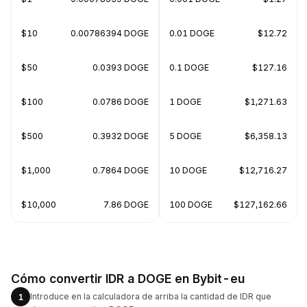
$10
0.00786394 DOGE
0.01 DOGE
$12.72
$50
0.0393 DOGE
0.1 DOGE
$127.16
$100
0.0786 DOGE
1 DOGE
$1,271.63
$500
0.3932 DOGE
5 DOGE
$6,358.13
$1,000
0.7864 DOGE
10 DOGE
$12,716.27
$10,000
7.86 DOGE
100 DOGE
$127,162.66
Cómo convertir IDR a DOGE en Bybit-eu
Introduce en la calculadora de arriba la cantidad de IDR que
1