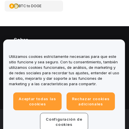
BTC
to
DOGE
Sobre
Servicios
Utilizamos cookies estrictamente necesarias para que este
sitio funcione y sea seguro. Con tu consentimiento, también
Soporte
utilizamos cookies funcionales, de análisis, de marketing y
de redes sociales para recordar tus ajustes, entender el uso
del sitio, mejorarlo y dar soporte a las funciones de
Productos
marketing y a las características para compartir.
Legal
Aceptar todas las
Rechazar cookies
cookies
adicionales
© 2025-2026 Bybit.eu. All rights reserved.
Configuración de
Términos de servicio
|
Términos de Privacidad
|
Impreso
cookies
(Nota Legal)
|
Centro de preferencias de cookies