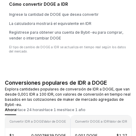
Cómo convertir DOGE a IDR
Ingrese la cantidad de DOGE que desea convertir
La calculadora mostrará el equivalente en IDR
Regístrese para obtener una cuenta de Bybit-eu para comprar,
vender o intercambiar DOGE
El tipo de cambio de DOGE a IDR se actualiza en tiempo real según los datos
del mercado.
Conversiones populares de IDR a DOGE
Explora cantidades populares de conversión de IDR a DOGE, que van
desde 0,001 IDR a 100 IDR, con valores de conversión en tiempo real
basados en las cotizaciones de maker de mercado agregadas de
Bybit-eu.
Ahora
Hace 24 horas
Hace 1 mes
Hace 1 año
Convertir IDR a DOGE
Valor de DOGE
Convertir DOGE a IDR
Valor de IDR
$1
0.00078639 DOGE
0.001 DOGE
$1.27