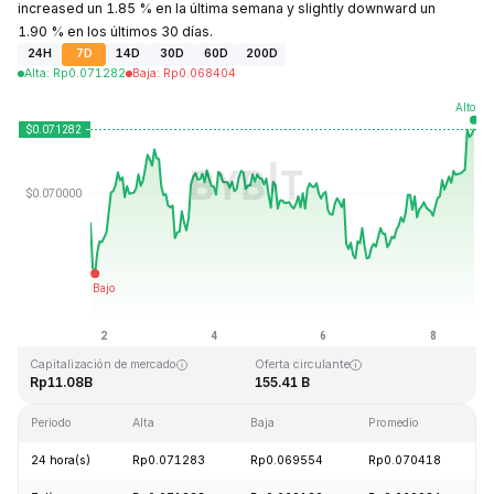
increased un 1.85 % en la última semana y slightly downward un
1.90 % en los últimos 30 días.
24H
7D
14D
30D
60D
200D
Alta
:
Rp
0.071282
Baja
:
Rp
0.068404
Última actualización: 2026-08-08, 17:45 GMT+0
Máximo histórico
Mínimo histórico
Rp0.731578
Rp0.000087
Capitalización de mercado
Oferta circulante
Rp11.08B
155.41 B
Periodo
Alta
Baja
Promedio
C
24 hora(s)
Rp0.071283
Rp0.069554
Rp0.070418