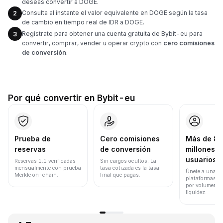
deseas convertir a DOGE.
Consulta al instante el valor equivalente en DOGE según la tasa
2
de cambio en tiempo real de IDR a DOGE.
Regístrate para obtener una cuenta gratuita de Bybit-eu para
3
convertir, comprar, vender u operar crypto con
cero comisiones
de conversión
.
Por qué convertir en Bybit-eu
Prueba de
Cero comisiones
Más de 8
reservas
de conversión
millones d
usuarios
Reservas 1:1 verificadas
Sin cargos ocultos. La
mensualmente con prueba
tasa cotizada es la tasa
Únete a una de
Merkle on-chain.
final que pagas.
plataformas d
por volumen de
liquidez.