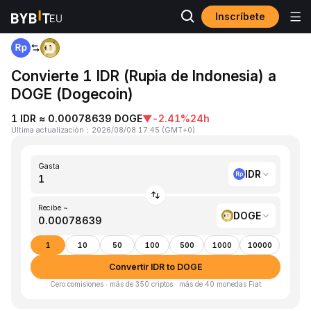
Inscríbete
Inicio
IDR to DOGE
Convierte 1 IDR (Rupia de Indonesia) a
DOGE (Dogecoin)
1 IDR ≈ 0.00078639 DOGE
▼
-2.41%
24h
Última actualización
：
2026/08/08 17:45
(
GMT+0
)
Gasta
IDR
Recibe ~
DOGE
1
10
50
100
500
1000
10000
Convertir IDR to DOGE
Cero comisiones · más de 350 criptos · más de 40 monedas Fiat