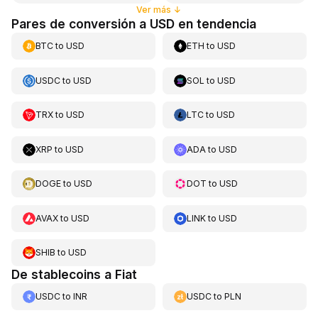
Ver más
↓
Pares de conversión a USD en tendencia
BTC
to
USD
ETH
to
USD
USDC
to
USD
SOL
to
USD
TRX
to
USD
LTC
to
USD
XRP
to
USD
ADA
to
USD
DOGE
to
USD
DOT
to
USD
AVAX
to
USD
LINK
to
USD
SHIB
to
USD
De stablecoins a Fiat
USDC
to
INR
USDC
to
PLN