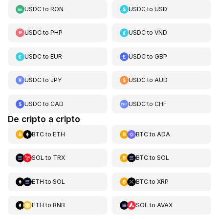
USDC
to
RON
USDC
to
USD
USDC
to
PHP
USDC
to
VND
USDC
to
EUR
USDC
to
GBP
USDC
to
JPY
USDC
to
AUD
USDC
to
CAD
USDC
to
CHF
De cripto a cripto
BTC
to
ETH
BTC
to
ADA
SOL
to
TRX
BTC
to
SOL
ETH
to
SOL
BTC
to
XRP
ETH
to
BNB
SOL
to
AVAX