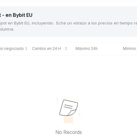
 - en Bybit EU
pot en Bybit EU, incluyendo . Echa un vistazo a los precios en tiempo r
columna.
cio negociado
Cambio en 24 H
Máximo 24h
Mínimo
No Records