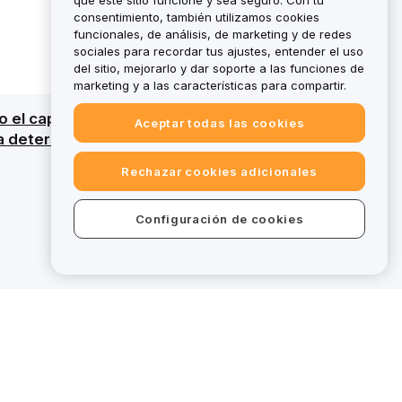
que este sitio funcione y sea seguro. Con tu
consentimiento, también utilizamos cookies
funcionales, de análisis, de marketing y de redes
sociales para recordar tus ajustes, entender el uso
del sitio, mejorarlo y dar soporte a las funciones de
marketing y a las características para compartir.
odo el capital. Para obtener un resumen
Aceptar todas las cookies
ra determinados servicios, algunas ofertas en
Rechazar cookies adicionales
Configuración de cookies