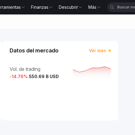
rramientas
Finanzas
Descubrir
Más
Datos del mercado
Ver más
Vol. de trading
-14.76
%
550.69 B USD