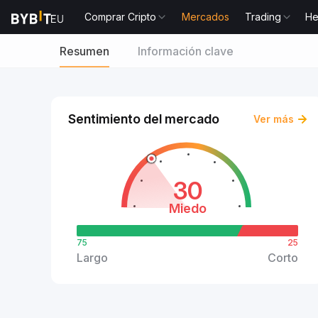
Comprar Cripto
Mercados
Trading
He
Resumen
Información clave
Sentimiento del mercado
Ver más
30
Miedo
75
25
Largo
Corto