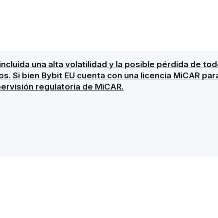
 incluida una alta volatilidad y la posible pérdida de t
gos. Si bien Bybit EU cuenta con una licencia MiCAR pa
pervisión regulatoria de MiCAR.