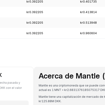
kr0.392205
kr0.401735
kr0.392205
kr0.413814
kr0.392205
kr0.513948
kr0.392205
kr0.960604
Acerca de Mantle
K
 fecha pasada y
Mantle es una criptomoneda que se puede conve
KK con el valor
actual es 1 MNT = kr2.6831376185075317 DK
Mantle tiene una capitalización de mercado de
kr125.88M DKK.