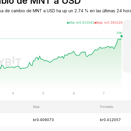
ambio de MNT a USD
sa de cambio de MNT a USD ha up un 2.74 % en las últimas 24 horas
Alta
:
kr
0.415041
Baja
:
kr
0.390229
Baja
Promedio
kr0.409073
kr0.412057