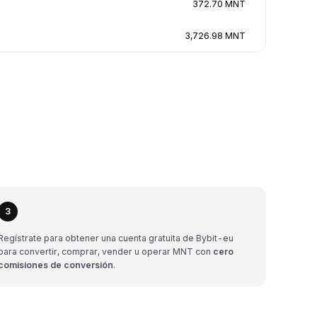
372.70 MNT
3,726.98 MNT
3
Regístrate para obtener una cuenta gratuita de Bybit-eu
para convertir, comprar, vender u operar MNT con
cero
comisiones de conversión
.