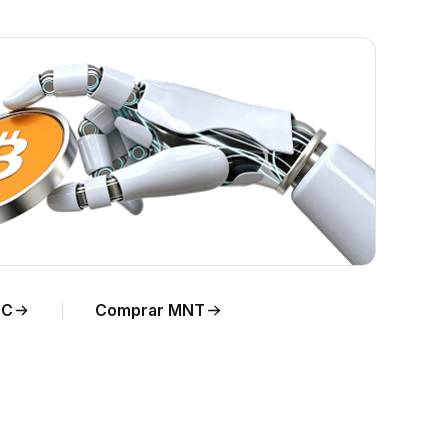
MNT a
DC
Comprar MNT