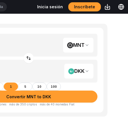
Inscríbete
Inicia sesión
MNT
DKK
1
5
10
100
Convertir MNT to DKK
ones · más de 350 criptos · más de 40 monedas Fiat