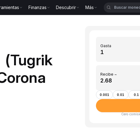
ramientas
Finanzas
Descubrir
Más
Gasta
 (Tugrik
Corona
Recibe ~
0.001
0.01
0.1
Cero comisi