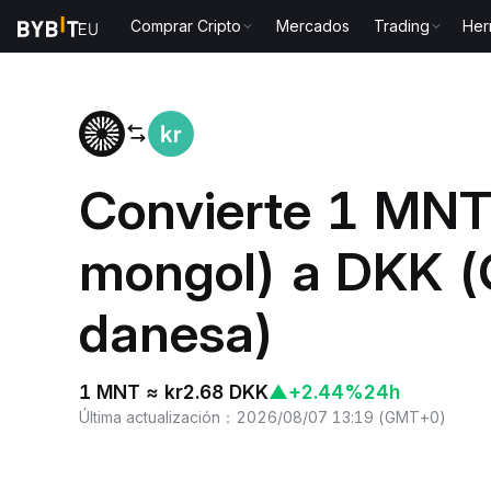
Comprar Cripto
Mercados
Trading
Her
Inicio
MNT to DKK
Convierte 1 MNT
mongol) a DKK (
danesa)
1 MNT ≈ kr2.68 DKK
▲
+2.44%
24h
Última actualización
：
2026/08/07 13:19
(
GMT+0
)