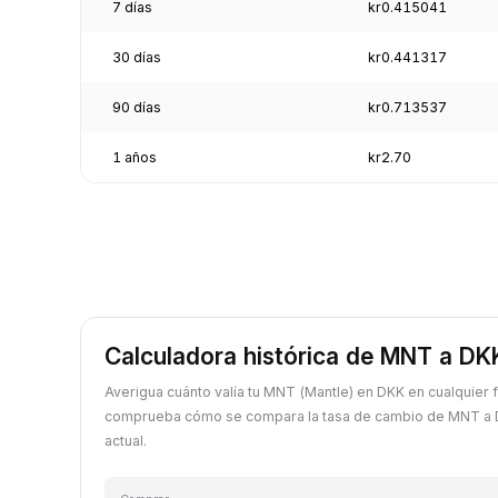
7 días
kr0.415041
30 días
kr0.441317
90 días
kr0.713537
1 años
kr2.70
Calculadora histórica de MNT a DK
Averigua cuánto valía tu MNT (Mantle) en DKK en cualquier
comprueba cómo se compara la tasa de cambio de MNT a D
actual.