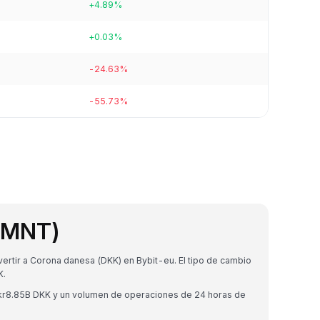
+4.89%
+0.03%
-24.63%
-55.73%
 (MNT)
rtir a Corona danesa (DKK) en Bybit-eu. El tipo de cambio
K.
 kr8.85B DKK y un volumen de operaciones de 24 horas de