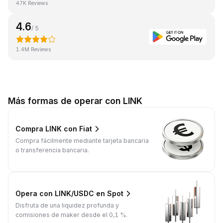
47K Reviews
4.6
/ 5
1.4M Reviews
Más formas de operar con LINK
Compra LINK con Fiat
Compra fácilmente mediante tarjeta bancaria
o transferencia bancaria.
Opera con LINK/USDC en Spot
Disfruta de una liquidez profunda y
comisiones de maker desde el 0,1 %.