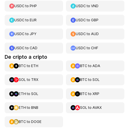
USDC
to
PHP
USDC
to
VND
USDC
to
EUR
USDC
to
GBP
USDC
to
JPY
USDC
to
AUD
USDC
to
CAD
USDC
to
CHF
De cripto a cripto
BTC
to
ETH
BTC
to
ADA
SOL
to
TRX
BTC
to
SOL
ETH
to
SOL
BTC
to
XRP
ETH
to
BNB
SOL
to
AVAX
BTC
to
DOGE