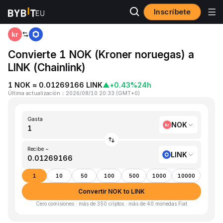
Inscríbete
Inicio
NOK to LINK
Convierte 1 NOK (Kroner noruegas) a
LINK (Chainlink)
1 NOK ≈ 0.01269166 LINK
▲
+0.43%
24h
Última actualización
：
2026/08/10 20:33
(
GMT+0
)
Gasta
NOK
Recibe ~
LINK
1
10
50
100
500
1000
10000
Convertir NOK to LINK
Cero comisiones · más de 350 criptos · más de 40 monedas Fiat