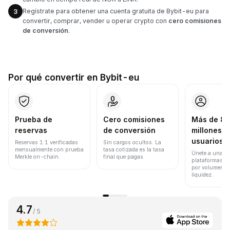
Regístrate para obtener una cuenta gratuita de Bybit-eu para
3
convertir, comprar, vender u operar crypto con
cero comisiones
de conversión
.
Por qué convertir en Bybit-eu
Prueba de
Cero comisiones
Más de 8
reservas
de conversión
millones d
usuarios
Reservas 1:1 verificadas
Sin cargos ocultos. La
mensualmente con prueba
tasa cotizada es la tasa
Únete a una de
Merkle on-chain.
final que pagas.
plataformas d
por volumen de
liquidez.
4.7
/ 5