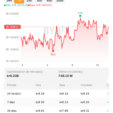
24H
7D
14D
30D
60D
200D
Alta
:
kr
8.363578
Baja
:
kr
8.086392
Última actualización: 2026-08-10, 20:33 GMT+0
Máximo histórico
Mínimo histórico
kr52.70
kr0.148183
Capitalización de mercado
Oferta circulante
kr6.20B
748.10 M
Periodo
Alta
Baja
Promedio
Camb
24 hora(s)
kr8.29
kr8.18
kr8.24
-0.
7 días
kr8.30
kr8.14
kr8.20
+0.
30 días
kr8.81
kr7.88
kr8.31
+2.