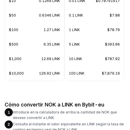
$10
0.1269 LINK
0.01 LINK
$0.78791917
$50
0.6346 LINK
0.1 LINK
$7.88
$100
1.27 LINK
1 LINK
$78.79
$500
6.35 LINK
5 LINK
$393.96
$1,000
12.69 LINK
10 LINK
$787.92
$10,000
126.92 LINK
100 LINK
$7,879.19
Cómo convertir NOK a LINK en Bybit-eu
Introduce en la calculadora de arriba la cantidad de NOK que
1
deseas convertir a LINK.
Consulta al instante el valor equivalente en LINK según la tasa de
2
cambio en tiempo real de NOK a LINK.