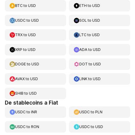
BTC
to
USD
ETH
to
USD
USDC
to
USD
SOL
to
USD
TRX
to
USD
LTC
to
USD
XRP
to
USD
ADA
to
USD
DOGE
to
USD
DOT
to
USD
AVAX
to
USD
LINK
to
USD
SHIB
to
USD
De stablecoins a Fiat
USDC
to
INR
USDC
to
PLN
USDC
to
RON
USDC
to
USD