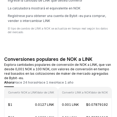
Ingrese la cantidad de LINK que desea convertir
La calculadora mostrará el equivalente en NOK
Regístrese para obtener una cuenta de Bybit-eu para comprar,
vender o intercambiar LINK
El tipo de cambio de LINK a NOK se actualiza en tiempo real según los datos
del mercado.
Conversiones populares de NOK a LINK
Explora cantidades populares de conversión de NOK a LINK, que van
desde 0,001 NOK a 100 NOK, con valores de conversión en tiempo
real basados en las cotizaciones de maker de mercado agregadas
de Bybit-eu.
Ahora
Hace 24 horas
Hace 1 mes
Hace 1 año
Convertir NOK a LINK
Valor de LINK
Convertir LINK a NOK
Valor de NOK
$1
0.0127 LINK
0.001 LINK
$0.07879192