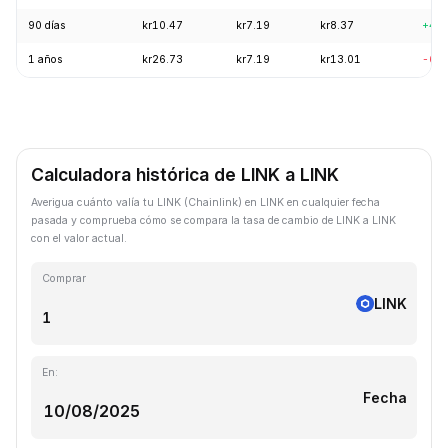
90 días
kr10.47
kr7.19
kr8.37
+4.
1 años
kr26.73
kr7.19
kr13.01
-62
Calculadora histórica de LINK a LINK
Averigua cuánto valía tu LINK (Chainlink) en LINK en cualquier fecha
pasada y comprueba cómo se compara la tasa de cambio de LINK a LINK
con el valor actual.
Comprar
LINK
En:
Fecha