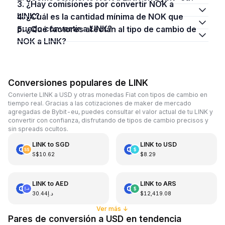
3. ¿Hay comisiones por convertir NOK a
LINK?
4. ¿Cuál es la cantidad mínima de NOK que
puedo convertir a LINK?
5. ¿Qué factores afectan al tipo de cambio de
NOK a LINK?
Conversiones populares de LINK
Convierte LINK a USD y otras monedas Fiat con tipos de cambio en
tiempo real. Gracias a las cotizaciones de maker de mercado
agregadas de Bybit-eu, puedes consultar el valor actual de tu LINK y
convertir con confianza, disfrutando de tipos de cambio precisos y
sin spreads ocultos.
LINK
to
SGD
LINK
to
USD
S$10.62
$8.29
LINK
to
AED
LINK
to
ARS
د.إ30.44
$12,419.08
Ver más
↓
Pares de conversión a USD en tendencia