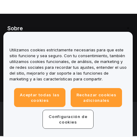
Sobre
Servicios
Utilizamos cookies estrictamente necesarias para que este
sitio funcione y sea seguro. Con tu consentimiento, también
Soporte
utilizamos cookies funcionales, de análisis, de marketing y
de redes sociales para recordar tus ajustes, entender el uso
Productos
del sitio, mejorarlo y dar soporte a las funciones de
marketing y a las características para compartir.
Legal
Aceptar todas las
Rechazar cookies
cookies
adicionales
© 2025-2026 Bybit.eu. Todos los derechos
reservados.
Configuración de
Términos de servicio
|
Términos de Privacidad
|
Impreso
cookies
(Nota Legal)
|
Centro de preferencias de cookies