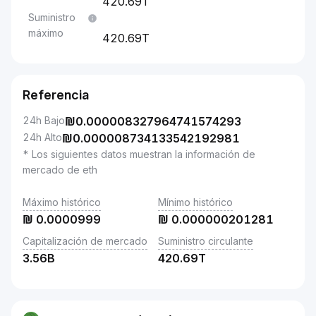
420.69T
Suministro
máximo
420.69T
Referencia
24h Bajo
₪
0.000008327964741574293
24h Alto
₪
0.000008734133542192981
* Los siguientes datos muestran la información de
mercado de eth
Máximo histórico
Mínimo histórico
₪
0.0000999
₪
0.000000201281
Capitalización de mercado
Suministro circulante
3.56B
420.69T