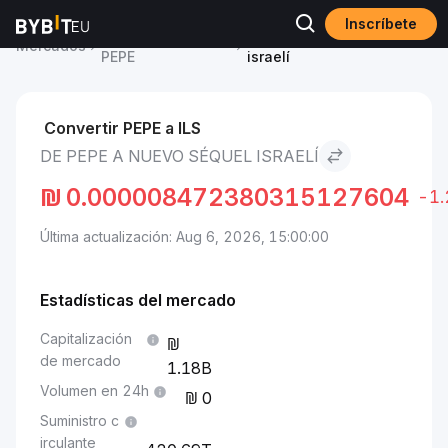
Inscríbete
Precio de Pepe
Pepe to Nuevo séquel
Mercados
PEPE
israelí
Convertir PEPE a ILS
DE PEPE A NUEVO SÉQUEL ISRAELÍ
₪
0.000008472380315127604
-1
Última actualización: Aug 6, 2026, 15:00:00
Estadísticas del mercado
Capitalización
de mercado
1.18B
Volumen en 24h
0
Suministro c
irculante