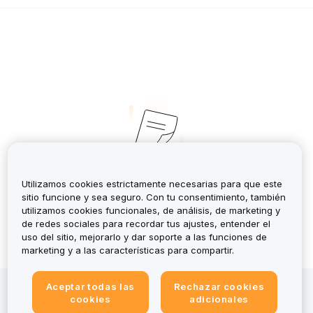
No Records
Utilizamos cookies estrictamente necesarias para que este
sitio funcione y sea seguro. Con tu consentimiento, también
utilizamos cookies funcionales, de análisis, de marketing y
de redes sociales para recordar tus ajustes, entender el
uso del sitio, mejorarlo y dar soporte a las funciones de
marketing y a las características para compartir.
Aceptar todas las
Rechazar cookies
Invertir en criptoactivos conlleva riesgos, incluida una
cookies
adicionales
alta volatilidad y la posible pérdida de todo el capital.