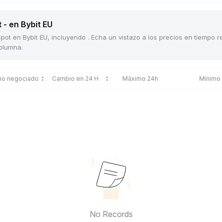
 - en Bybit EU
pot en Bybit EU, incluyendo . Echa un vistazo a los precios en tiempo r
columna.
cio negociado
Cambio en 24 H
Máximo 24h
Mínimo
No Records