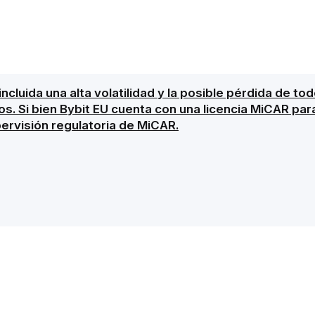
 incluida una alta volatilidad y la posible pérdida de t
gos. Si bien Bybit EU cuenta con una licencia MiCAR pa
pervisión regulatoria de MiCAR.