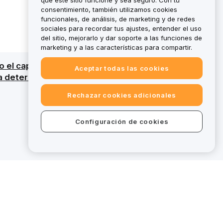
que este sitio funcione y sea seguro. Con tu
consentimiento, también utilizamos cookies
funcionales, de análisis, de marketing y de redes
sociales para recordar tus ajustes, entender el uso
del sitio, mejorarlo y dar soporte a las funciones de
marketing y a las características para compartir.
odo el capital. Para obtener un resumen
Aceptar todas las cookies
ra determinados servicios, algunas ofertas en
Rechazar cookies adicionales
Configuración de cookies