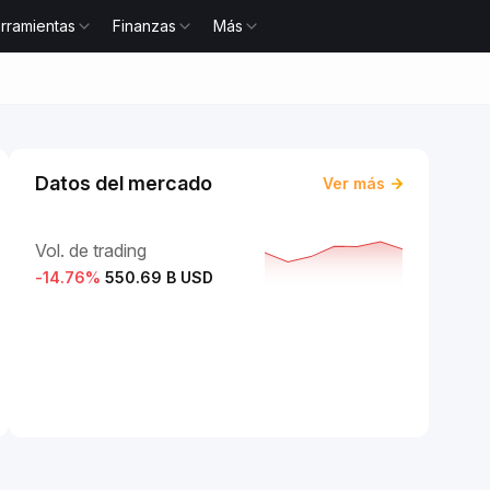
rramientas
Finanzas
Más
Datos del mercado
Ver más
Vol. de trading
-14.76
%
550.69 B USD