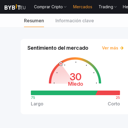
Comprar Cripto
Mercados
Trading
He
Resumen
Información clave
Sentimiento del mercado
Ver más
30
Miedo
75
25
Largo
Corto