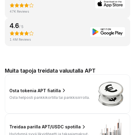
47K Reviews
4.6
/ 5
1.4M Reviews
Muita tapoja treidata valuutalla APT
Osta tokenia APT fiatilla
Osta helposti pankkikortilla tai pankkisiirrolla.
Treidaa parilla APT/USDC spotilla
Hyödynnä syvä likviditeetti ja takaajamaksut,