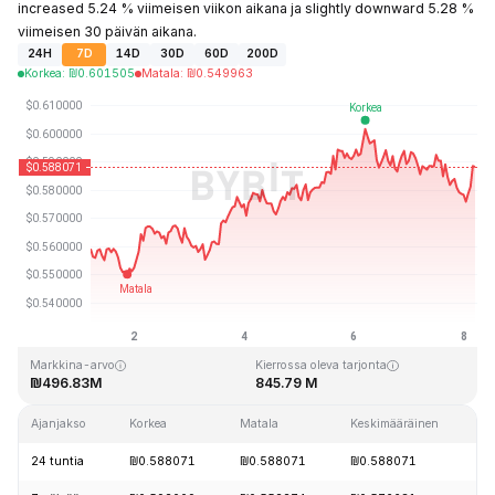
increased 5.24 % viimeisen viikon aikana ja slightly downward 5.28 %
viimeisen 30 päivän aikana.
24H
7D
14D
30D
60D
200D
Korkea
:
₪
0.601505
Matala
:
₪
0.549963
Viimeksi päivitetty: 2026-08-08 klo 04:26 GMT+0
Kaikkien aikojen huippu
Kaikkien aikojen alin hinta
₪19.92
₪0.545459
Markkina-arvo
Kierrossa oleva tarjonta
₪496.83M
845.79 M
Ajanjakso
Korkea
Matala
Keskimääräinen
24 tuntia
₪0.588071
₪0.588071
₪0.588071