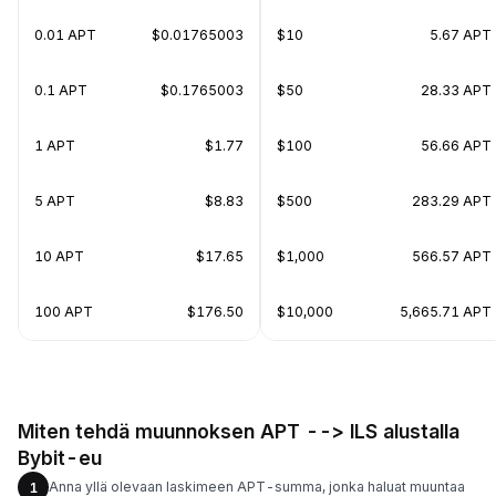
0.01 APT
$0.01765003
$10
5.67 APT
0.1 APT
$0.1765003
$50
28.33 APT
1 APT
$1.77
$100
56.66 APT
5 APT
$8.83
$500
283.29 APT
10 APT
$17.65
$1,000
566.57 APT
100 APT
$176.50
$10,000
5,665.71 APT
Miten tehdä muunnoksen APT --> ILS alustalla
Bybit-eu
Anna yllä olevaan laskimeen APT-summa, jonka haluat muuntaa
1