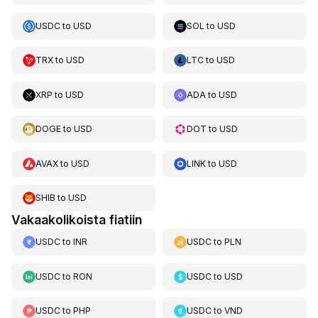
USDC
to
USD
SOL
to
USD
TRX
to
USD
LTC
to
USD
XRP
to
USD
ADA
to
USD
DOGE
to
USD
DOT
to
USD
AVAX
to
USD
LINK
to
USD
SHIB
to
USD
Vakaakolikoista fiatiin
USDC
to
INR
USDC
to
PLN
USDC
to
RON
USDC
to
USD
USDC
to
PHP
USDC
to
VND