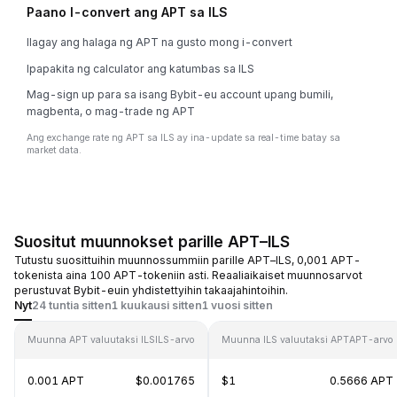
Paano I-convert ang APT sa ILS
Ilagay ang halaga ng APT na gusto mong i-convert
Ipapakita ng calculator ang katumbas sa ILS
Mag-sign up para sa isang Bybit-eu account upang bumili,
magbenta, o mag-trade ng APT
Ang exchange rate ng APT sa ILS ay ina-update sa real-time batay sa
market data.
Suositut muunnokset parille APT–ILS
Tutustu suosittuihin muunnossummiin parille APT–ILS, 0,001 APT-
tokenista aina 100 APT-tokeniin asti. Reaaliaikaiset muunnosarvot
perustuvat Bybit-euin yhdistettyihin takaajahintoihin.
Nyt
24 tuntia sitten
1 kuukausi sitten
1 vuosi sitten
Muunna APT valuutaksi ILS
ILS-arvo
Muunna ILS valuutaksi APT
APT-arvo
0.001 APT
$0.001765
$1
0.5666 APT