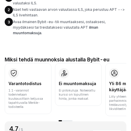
valuutaksi ILS.
Näet heti vastaavan arvon valuutassa ILS, joka perustuu APT -->
2
ILS livehintaan.
Avaa ilmainen Bybit-eu-tili muuntaaksesi, ostaaksesi,
3
myydäksesi tai treidataksesi valuutalla APT
ilman
muuntomaksuja
.
Miksi tehdä muunnoksia alustalla Bybit-eu
Varantotodistus
Ei muuntomaksuja
Yli 86 milj.
käyttäjää
1:1-varannot
Ei piilokuluja. Noteerattu
todennetaan
kurssi on lopullinen
Liity yhteen m
kuukausittain ketjussa
hinta, jonka maksat.
parhaimmista 
tapahtuvalla Merkle-
treidausvolyym
todisteella.
likviditeetin pe
4.7
/ 5