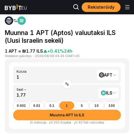
Rekisteröidy
Koti
APT to ILS
Muunna 1 APT (Aptos) valuutaksi ILS
(Uusi Israelin sekeli)
1 APT ≈ ₪1.77 ILS
▲
+0.41%
24h
Viimeisin päivitys
：
2026/08/08 04:26
(
GMT+0
)
Kuluta
APT
Saat ~
ILS
0.001
0.01
0.1
1
5
10
100
Muunna APT to ILS
Ei maksuja · yli 350 kryptoa · yli 40 fiat-valuuttaa