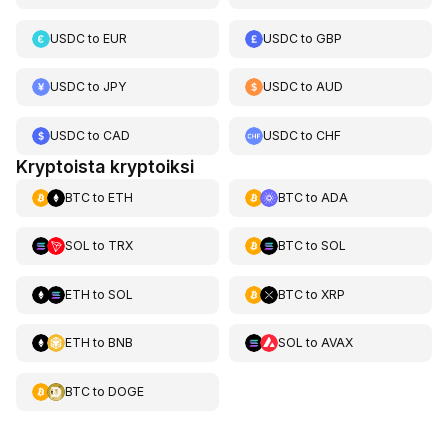
USDC
to
EUR
USDC
to
GBP
USDC
to
JPY
USDC
to
AUD
USDC
to
CAD
USDC
to
CHF
Kryptoista kryptoiksi
BTC
to
ETH
BTC
to
ADA
SOL
to
TRX
BTC
to
SOL
ETH
to
SOL
BTC
to
XRP
ETH
to
BNB
SOL
to
AVAX
BTC
to
DOGE