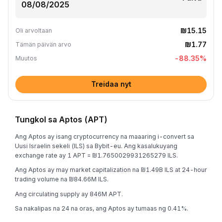
₪15.15
Oli arvoltaan
₪1.77
Tämän päivän arvo
-88.35
%
Muutos
Treidaa nyt
Tungkol sa Aptos (APT)
Ang Aptos ay isang cryptocurrency na maaaring i-convert sa
Uusi Israelin sekeli (ILS) sa Bybit-eu. Ang kasalukuyang
exchange rate ay 1 APT = ₪1.7650029931265279 ILS.
Ang Aptos ay may market capitalization na ₪1.49B ILS at 24-hour
trading volume na ₪84.66M ILS.
Ang circulating supply ay 846M APT.
Sa nakalipas na 24 na oras, ang Aptos ay tumaas ng 0.41%.