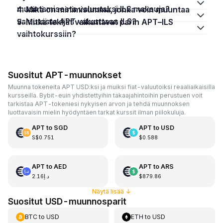
muuntamisesta valuutaksi ILS maksuja?
4. Mikä on minimisumma, jonka voin muuntaa
valuutasta APT valuuttaan ILS?
5. Mitkä tekijät vaikuttavat parin APT–ILS
vaihtokurssiin?
Suositut APT-muunnokset
Muunna tokeneita APT USD:ksi ja muiksi fiat-valuutoiksi reaaliaikaisilla
kursseilla. Bybit-euin yhdistettyihin takaajahintoihin perustuen voit
tarkistaa APT-tokeniesi nykyisen arvon ja tehdä muunnoksen
luottavaisin mielin hyödyntäen tarkat kurssit ilman piilokuluja.
APT
to
SGD
APT
to
USD
S$0.751
$0.588
APT
to
AED
APT
to
ARS
د.إ2.16
$879.86
Näytä lisää
↓
Suositut USD-muunnosparit
BTC
to
USD
ETH
to
USD