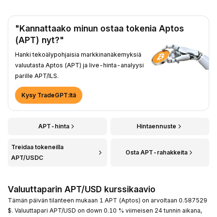
"Kannattaako minun ostaa tokenia Aptos
(APT) nyt?"
Hanki tekoälypohjaisia markkinanäkemyksiä
valuutasta Aptos (APT) ja live-hinta-analyysi
parille APT/ILS.
Kysy TradeGPT:ltä
APT-hinta
Hintaennuste
Treidaa tokeneilla
Osta APT-rahakkeita
APT/USDC
Valuuttaparin APT/USD kurssikaavio
Tämän päivän tilanteen mukaan 1 APT (Aptos) on arvoltaan 0.587529
$. Valuuttapari APT/USD on down 0.10 % viimeisen 24 tunnin aikana,