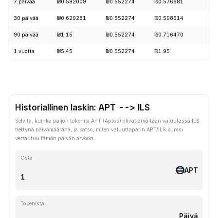
7 päivää
₪0.592009
₪0.552274
₪0.576681
30 päivää
₪0.629281
₪0.552274
₪0.598614
90 päivää
₪1.15
₪0.552274
₪0.716470
1 vuotta
₪5.45
₪0.552274
₪1.95
Historiallinen laskin: APT --> ILS
Selvitä, kuinka paljon tokenisi APT (Aptos) olivat arvoltaan valuutassa ILS
tiettynä päivämääränä, ja katso, miten valuuttaparin APT/ILS kurssi
vertautuu tämän päivän arvoon.
Osta
APT
Tokenista
Päivä