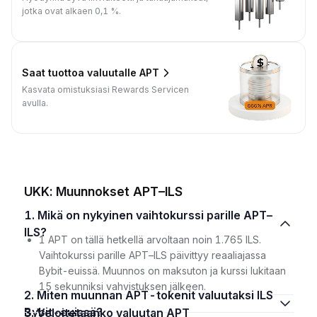
jotka ovat alkaen 0,1 %.
Saat tuottoa valuutalle APT
Kasvata omistuksiasi Rewards Servicen
avulla.
UKK: Muunnokset APT–ILS
1. Mikä on nykyinen vaihtokurssi parille APT–
ILS?
1 APT on tällä hetkellä arvoltaan noin 1.765 ILS.
Vaihtokurssi parille APT–ILS päivittyy reaaliajassa
Bybit-euissä. Muunnos on maksuton ja kurssi lukitaan
15 sekunniksi vahvistuksen jälkeen.
2. Miten muunnan APT-tokenit valuutaksi ILS
Bybit-euissä?
3. Veloitetaanko valuutan APT