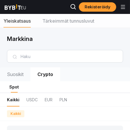
Rekisteröidy
Yleiskatsaus
Tärkeimmät tunnusluvut
Markkina
Suosikit
Crypto
Spot
Kaikki
USDC
EUR
PLN
Kaikki