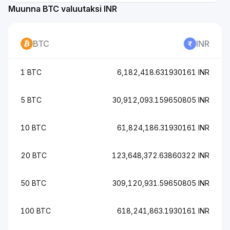
Muunna BTC valuutaksi INR
BTC
INR
1 BTC
6,182,418.631930161 INR
5 BTC
30,912,093.159650805 INR
10 BTC
61,824,186.31930161 INR
20 BTC
123,648,372.63860322 INR
50 BTC
309,120,931.59650805 INR
100 BTC
618,241,863.1930161 INR