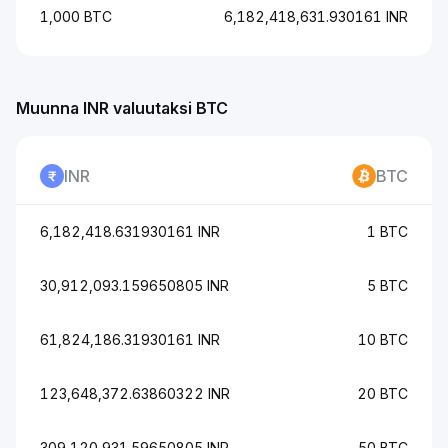
1,000 BTC
6,182,418,631.930161 INR
Muunna INR valuutaksi BTC
INR
BTC
6,182,418.631930161 INR
1 BTC
30,912,093.159650805 INR
5 BTC
61,824,186.31930161 INR
10 BTC
123,648,372.63860322 INR
20 BTC
309,120,931.59650805 INR
50 BTC