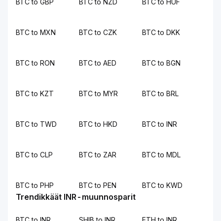
BTC to GBP
BTC to NZD
BTC to HUF
BTC to MXN
BTC to CZK
BTC to DKK
BTC to RON
BTC to AED
BTC to BGN
BTC to KZT
BTC to MYR
BTC to BRL
BTC to TWD
BTC to HKD
BTC to INR
BTC to CLP
BTC to ZAR
BTC to MDL
BTC to PHP
BTC to PEN
BTC to KWD
Trendikkäät INR-muunnosparit
BTC to INR
SHIB to INR
ETH to INR