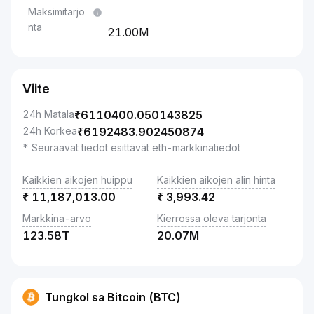
Maksimitarjo
nta
21.00M
Viite
24h Matala
₹
6110400.050143825
24h Korkea
₹
6192483.902450874
* Seuraavat tiedot esittävät eth-markkinatiedot
Kaikkien aikojen huippu
Kaikkien aikojen alin hinta
₹
11,187,013.00
₹
3,993.42
Markkina-arvo
Kierrossa oleva tarjonta
123.58T
20.07M
Tungkol sa Bitcoin (BTC)