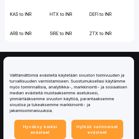
KAS to INR
HTX to INR
DEFI to INR
ARB to INR
5IRE to INR
ZTX to INR
Tietoa
Välttämättömiä evästeitä käytetään sivuston toimivuuden ja
Palvelut
turvallisuuden varmistamiseen. Suostumuksellasi käytämme
myös toiminnallisia, analytiikka-, markkinointi- ja sosiaalisen
median evästeitä muistaaksemme asetuksesi,
Tuki
ymmärtääksemme sivuston käyttöä, parantaaksemme
sivustoa ja tukeaksemme markkinointi- ja
Tuotteet
jakamisominaisuuksia.
Lakiasiat
Hyväksy kaikki
Hylkää valinnaiset
evästeet
evästeet