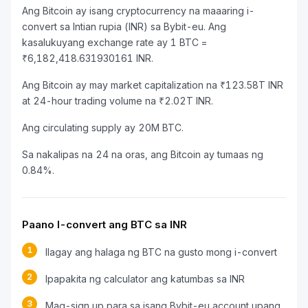
Ang Bitcoin ay isang cryptocurrency na maaaring i-
convert sa Intian rupia (INR) sa Bybit-eu. Ang
kasalukuyang exchange rate ay 1 BTC =
₹6,182,418.631930161 INR.
Ang Bitcoin ay may market capitalization na ₹123.58T INR
at 24-hour trading volume na ₹2.02T INR.
Ang circulating supply ay 20M BTC.
Sa nakalipas na 24 na oras, ang Bitcoin ay tumaas ng
0.84%.
Paano I-convert ang BTC sa INR
1
Ilagay ang halaga ng BTC na gusto mong i-convert
2
Ipapakita ng calculator ang katumbas sa INR
3
Mag-sign up para sa isang Bybit-eu account upang