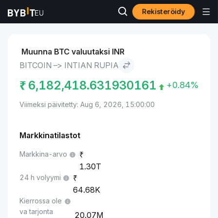
Rekisteröidy
Markkinat
Bitcoin-hinta BTC
Bitcoin to Intian rupia
Muunna BTC valuutaksi INR
BITCOIN –> INTIAN RUPIA
₹
6,182,418.631930161
+0.84%
Viimeksi päivitetty: Aug 6, 2026, 15:00:00
Markkinatilastot
Markkina-arvo
1.30T
24 h volyymi
64.68K
Kierrossa ole
va tarjonta
20.07M