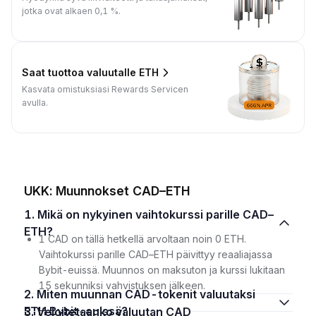
jotka ovat alkaen 0,1 %.
Saat tuottoa valuutalle ETH
Kasvata omistuksiasi Rewards Servicen
avulla.
UKK: Muunnokset CAD–ETH
1. Mikä on nykyinen vaihtokurssi parille CAD–
ETH?
1 CAD on tällä hetkellä arvoltaan noin 0 ETH.
Vaihtokurssi parille CAD–ETH päivittyy reaaliajassa
Bybit-euissä. Muunnos on maksuton ja kurssi lukitaan
15 sekunniksi vahvistuksen jälkeen.
2. Miten muunnan CAD-tokenit valuutaksi
ETH Bybit-euissä?
3. Veloitetaanko valuutan CAD