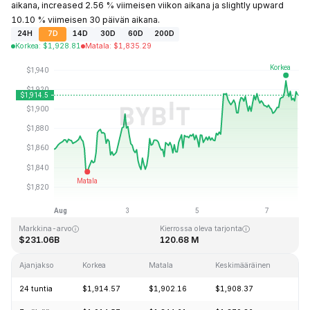
aikana, increased 2.56 % viimeisen viikon aikana ja slightly upward
10.10 % viimeisen 30 päivän aikana.
24H
7D
14D
30D
60D
200D
Korkea
:
$
1,928.81
Matala
:
$
1,835.29
Viimeksi päivitetty: 2026-08-07 klo 20:42 GMT+0
Kaikkien aikojen huippu
Kaikkien aikojen alin hinta
$4,946.05
$0.432979
Markkina-arvo
Kierrossa oleva tarjonta
$231.06B
120.68 M
Ajanjakso
Korkea
Matala
Keskimääräinen
M
24 tuntia
$1,914.57
$1,902.16
$1,908.37
+