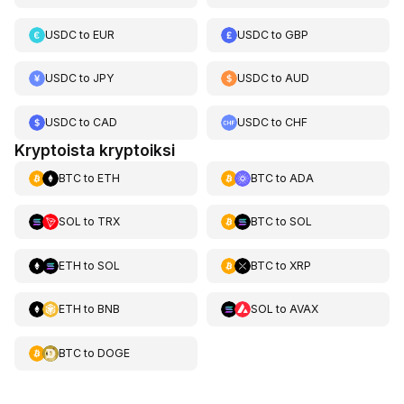
USDC
to
EUR
USDC
to
GBP
USDC
to
JPY
USDC
to
AUD
USDC
to
CAD
USDC
to
CHF
Kryptoista kryptoiksi
BTC
to
ETH
BTC
to
ADA
SOL
to
TRX
BTC
to
SOL
ETH
to
SOL
BTC
to
XRP
ETH
to
BNB
SOL
to
AVAX
BTC
to
DOGE