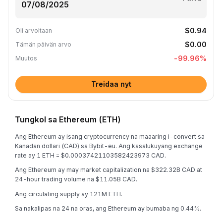
$0.94
Oli arvoltaan
$0.00
Tämän päivän arvo
-99.96
%
Muutos
Treidaa nyt
Tungkol sa Ethereum (ETH)
Ang Ethereum ay isang cryptocurrency na maaaring i-convert sa
Kanadan dollari (CAD) sa Bybit-eu. Ang kasalukuyang exchange
rate ay 1 ETH = $0.00037421103582423973 CAD.
Ang Ethereum ay may market capitalization na $322.32B CAD at
24-hour trading volume na $11.05B CAD.
Ang circulating supply ay 121M ETH.
Sa nakalipas na 24 na oras, ang Ethereum ay bumaba ng 0.44%.