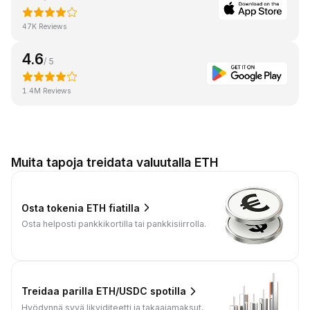
47K Reviews
4.6
/ 5
1.4M Reviews
Muita tapoja treidata valuutalla ETH
Osta tokenia ETH fiatilla
Osta helposti pankkikortilla tai pankkisiirrolla.
Treidaa parilla ETH/USDC spotilla
Hyödynnä syvä likviditeetti ja takaajamaksut,