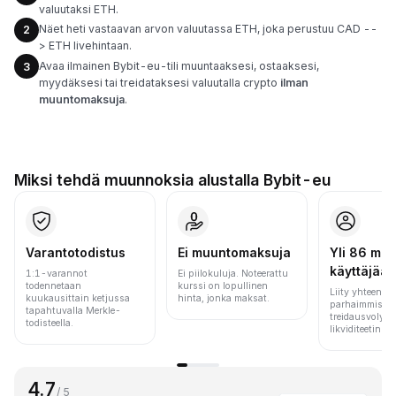
valuutaksi ETH.
Näet heti vastaavan arvon valuutassa ETH, joka perustuu CAD --
2
> ETH livehintaan.
Avaa ilmainen Bybit-eu-tili muuntaaksesi, ostaaksesi,
3
myydäksesi tai treidataksesi valuutalla crypto
ilman
muuntomaksuja
.
Miksi tehdä muunnoksia alustalla Bybit-eu
Varantotodistus
Ei muuntomaksuja
Yli 86 milj.
käyttäjää
1:1-varannot
Ei piilokuluja. Noteerattu
todennetaan
kurssi on lopullinen
Liity yhteen m
kuukausittain ketjussa
hinta, jonka maksat.
parhaimmista 
tapahtuvalla Merkle-
treidausvolyym
todisteella.
likviditeetin pe
4.7
/ 5