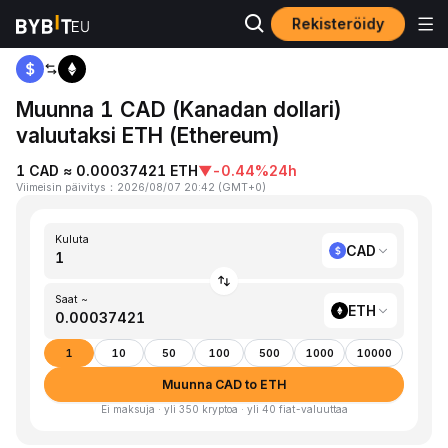
Rekisteröidy
Koti
CAD to ETH
Muunna 1 CAD (Kanadan dollari)
valuutaksi ETH (Ethereum)
1 CAD ≈ 0.00037421 ETH
▼
-0.44%
24h
Viimeisin päivitys
：
2026/08/07 20:42
(
GMT+0
)
Kuluta
CAD
Saat ~
ETH
1
10
50
100
500
1000
10000
Muunna CAD to ETH
Ei maksuja · yli 350 kryptoa · yli 40 fiat-valuuttaa