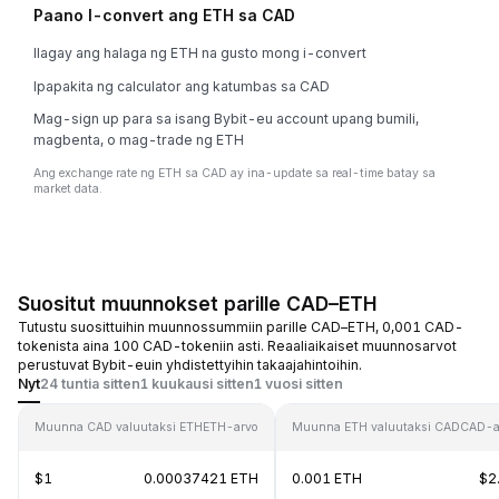
Paano I-convert ang ETH sa CAD
Ilagay ang halaga ng ETH na gusto mong i-convert
Ipapakita ng calculator ang katumbas sa CAD
Mag-sign up para sa isang Bybit-eu account upang bumili,
magbenta, o mag-trade ng ETH
Ang exchange rate ng ETH sa CAD ay ina-update sa real-time batay sa
market data.
Suositut muunnokset parille CAD–ETH
Tutustu suosittuihin muunnossummiin parille CAD–ETH, 0,001 CAD-
tokenista aina 100 CAD-tokeniin asti. Reaaliaikaiset muunnosarvot
perustuvat Bybit-euin yhdistettyihin takaajahintoihin.
Nyt
24 tuntia sitten
1 kuukausi sitten
1 vuosi sitten
Muunna CAD valuutaksi ETH
ETH-arvo
Muunna ETH valuutaksi CAD
CAD-a
$1
0.00037421 ETH
0.001 ETH
$2