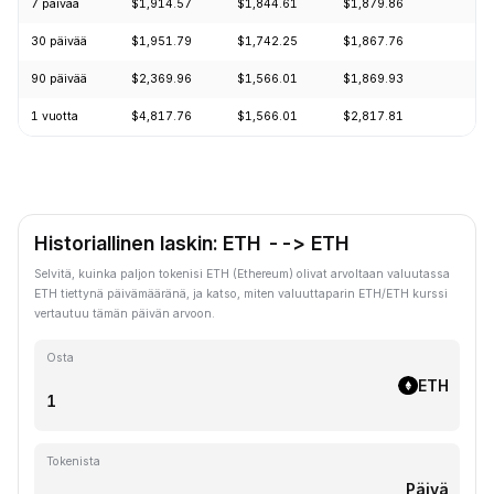
7 päivää
$1,914.57
$1,844.61
$1,879.86
+
30 päivää
$1,951.79
$1,742.25
$1,867.76
+
90 päivää
$2,369.96
$1,566.01
$1,869.93
+
1 vuotta
$4,817.76
$1,566.01
$2,817.81
-
Historiallinen laskin: ETH --> ETH
Selvitä, kuinka paljon tokenisi ETH (Ethereum) olivat arvoltaan valuutassa
ETH tiettynä päivämääränä, ja katso, miten valuuttaparin ETH/ETH kurssi
vertautuu tämän päivän arvoon.
Osta
ETH
Tokenista
Päivä