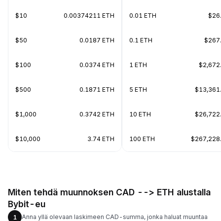
$10
0.00374211 ETH
0.01 ETH
$26
$50
0.0187 ETH
0.1 ETH
$267
$100
0.0374 ETH
1 ETH
$2,672
$500
0.1871 ETH
5 ETH
$13,361
$1,000
0.3742 ETH
10 ETH
$26,722
$10,000
3.74 ETH
100 ETH
$267,228
Miten tehdä muunnoksen CAD --> ETH alustalla
Bybit-eu
Anna yllä olevaan laskimeen CAD-summa, jonka haluat muuntaa
1