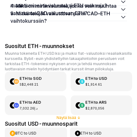
muuntamisesta valuutaksi ETH maksuja?
4. Mikä on minimisumma, jonka voin muuntaa
valuutasta CAD valuuttaan ETH?
5. Mitkä tekijät vaikuttavat parin CAD–ETH
vaihtokurssiin?
Suositut ETH-muunnokset
Muunna tokeneita ETH USD:ksi ja muiksi fiat-valuutoiksi reaaliaikaisilla
kursseilla. Bybit-euin yhdistettyihin takaajahintoihin perustuen voit
tarkistaa ETH-tokeniesi nykyisen arvon ja tehdä muunnoksen
luottavaisin mielin hyödyntäen tarkat kurssit ilman piilokuluja.
ETH
to
SGD
ETH
to
USD
S$2,448.21
$1,914.61
ETH
to
AED
ETH
to
ARS
د.إ7,032.26
$2,870,056
Näytä lisää
↓
Suositut USD-muunnosparit
BTC
to
USD
ETH
to
USD