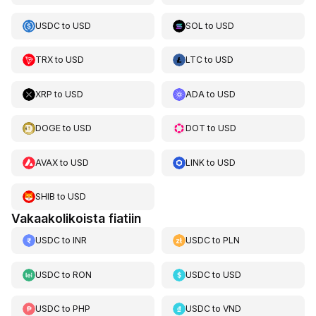
USDC
to
USD
SOL
to
USD
TRX
to
USD
LTC
to
USD
XRP
to
USD
ADA
to
USD
DOGE
to
USD
DOT
to
USD
AVAX
to
USD
LINK
to
USD
SHIB
to
USD
Vakaakolikoista fiatiin
USDC
to
INR
USDC
to
PLN
USDC
to
RON
USDC
to
USD
USDC
to
PHP
USDC
to
VND