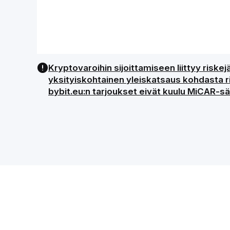
Kryptovaroihin sijoittamiseen liittyy risk
yksityiskohtainen yleiskatsaus kohdasta ris
bybit.eu:n tarjoukset eivät kuulu MiCAR-sää