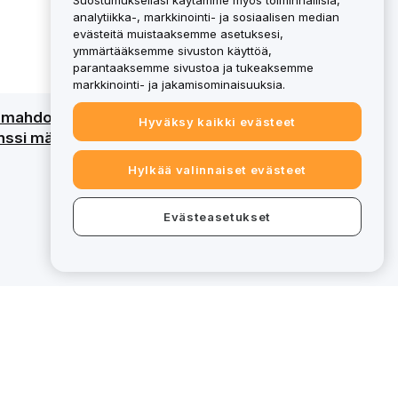
Suostumuksellasi käytämme myös toiminnallisia,
analytiikka-, markkinointi- ja sosiaalisen median
evästeitä muistaaksemme asetuksesi,
ymmärtääksemme sivuston käyttöä,
parantaaksemme sivustoa ja tukeaksemme
markkinointi- ja jakamisominaisuuksia.
an mahdollinen menetys. Katso
Hyväksy kaikki evästeet
ssi määritettyjä palveluja varten, tietyt
Hylkää valinnaiset evästeet
Evästeasetukset