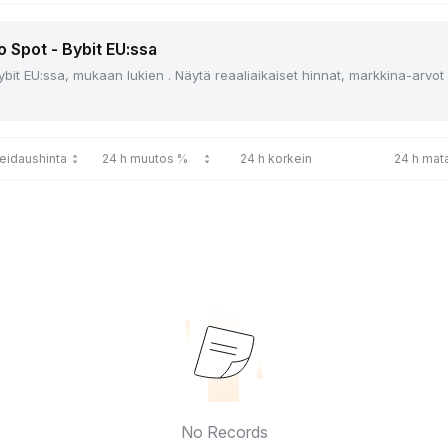
o Spot - Bybit EU:ssa
ybit EU:ssa, mukaan lukien . Näytä reaaliaikaiset hinnat, markkina-arvot
reidaushinta
24 h muutos %
24 h korkein
24 h mata
No Records