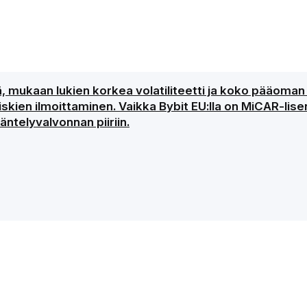
ejä, mukaan lukien korkea volatiliteetti ja koko pääom
kien ilmoittaminen. Vaikka Bybit EU:lla on MiCAR-lisen
ntelyvalvonnan piiriin.