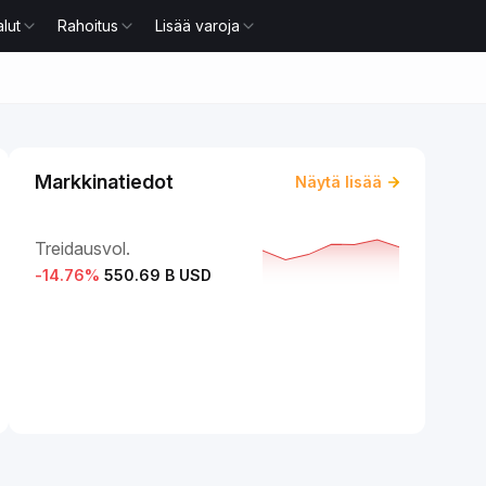
lut
Rahoitus
Lisää varoja
Markkinatiedot
Näytä lisää
Treidausvol.
-14.76
%
550.69 B USD