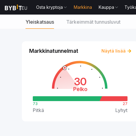
Osta kryptoja
Markkina
Kauppa
Työka
Yleiskatsaus
Tärkeimmät tunnusluvut
Markkinatunnelmat
Näytä lisää
30
Pelko
73
27
Pitkä
Lyhyt