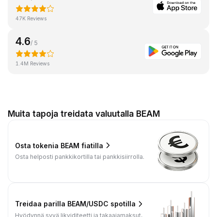
47K Reviews
4.6
/ 5
1.4M Reviews
Muita tapoja treidata valuutalla BEAM
Osta tokenia BEAM fiatilla
Osta helposti pankkikortilla tai pankkisiirrolla.
Treidaa parilla BEAM/USDC spotilla
Hyödynnä syvä likviditeetti ja takaajamaksut,