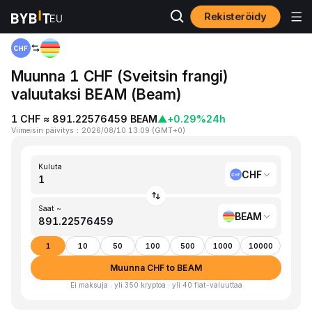
Rekisteröidy
Koti
CHF to BEAM
Muunna 1 CHF (Sveitsin frangi)
valuutaksi BEAM (Beam)
1 CHF ≈ 891.22576459 BEAM
▲
+0.29%
24h
Viimeisin päivitys
：
2026/08/10 13:09
(
GMT+0
)
Kuluta
CHF
Saat ~
BEAM
1
10
50
100
500
1000
10000
Muunna CHF to BEAM
Ei maksuja · yli 350 kryptoa · yli 40 fiat-valuuttaa