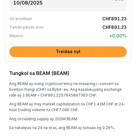
CHF891.23
Oli arvoltaan
CHF891.23
Tämän päivän arvo
+
0.00
%
Muutos
Treidaa nyt
Tungkol sa BEAM (BEAM)
Ang BEAM ay isang cryptocurrency na maaaring i-convert sa
Sveitsin frangi (CHF) sa Bybit-eu. Ang kasalukuyang exchange
rate ay 1 BEAM = CHF891.2257645897363 CHF.
Ang BEAM ay may market capitalization na CHF1.41M CHF at 24-
hour trading volume na CHF7.06K CHF.
Ang circulating supply ay 202M BEAM.
Sa nakalipas na 24 na oras, ang BEAM ay tumaas ng 0.29%.