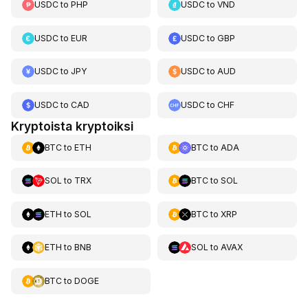
USDC
to
PHP
USDC
to
VND
USDC
to
EUR
USDC
to
GBP
USDC
to
JPY
USDC
to
AUD
USDC
to
CAD
USDC
to
CHF
Kryptoista kryptoiksi
BTC
to
ETH
BTC
to
ADA
SOL
to
TRX
BTC
to
SOL
ETH
to
SOL
BTC
to
XRP
ETH
to
BNB
SOL
to
AVAX
BTC
to
DOGE