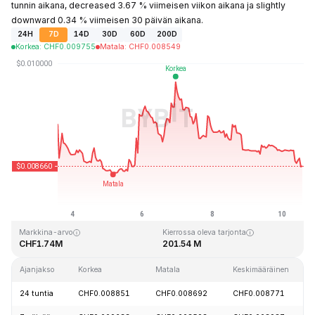
tunnin aikana, decreased 3.67 % viimeisen viikon aikana ja slightly
downward 0.34 % viimeisen 30 päivän aikana.
24H
7D
14D
30D
60D
200D
Korkea
:
CHF
0.009755
Matala
:
CHF
0.008549
Viimeksi päivitetty: 2026-08-10 klo 13:09 GMT+0
Kaikkien aikojen huippu
Kaikkien aikojen alin hinta
CHF4.28
CHF0.006168
Markkina-arvo
Kierrossa oleva tarjonta
CHF1.74M
201.54 M
Ajanjakso
Korkea
Matala
Keskimääräinen
24 tuntia
CHF0.008851
CHF0.008692
CHF0.008771