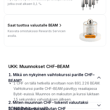
jotka ovat alkaen 0,1 %.
Saat tuottoa valuutalle BEAM
Kasvata omistuksiasi Rewards Servicen
avulla.
UKK: Muunnokset CHF–BEAM
1. Mikä on nykyinen vaihtokurssi parille CHF–
BEAM?
1 CHF on tällä hetkellä arvoltaan noin 891.226 BEAM.
Vaihtokurssi parille CHF–BEAM päivittyy reaaliajassa
Bybit-euissä. Muunnos on maksuton ja kurssi lukitaan
15 sekunniksi vahvistuksen jälkeen.
2. Miten muunnan CHF-tokenit valuutaksi
BEAM Bybit-euissä?
3. Veloitetaanko valuutan CHF