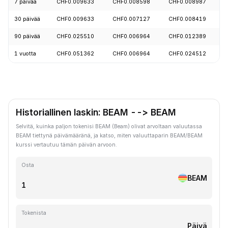
7 päivää
CHF0.009633
CHF0.008598
CHF0.008987
30 päivää
CHF0.009633
CHF0.007127
CHF0.008419
90 päivää
CHF0.025510
CHF0.006964
CHF0.012389
1 vuotta
CHF0.051362
CHF0.006964
CHF0.024512
Historiallinen laskin: BEAM --> BEAM
Selvitä, kuinka paljon tokenisi BEAM (Beam) olivat arvoltaan valuutassa
BEAM tiettynä päivämääränä, ja katso, miten valuuttaparin BEAM/BEAM
kurssi vertautuu tämän päivän arvoon.
Osta
BEAM
Tokenista
Päivä