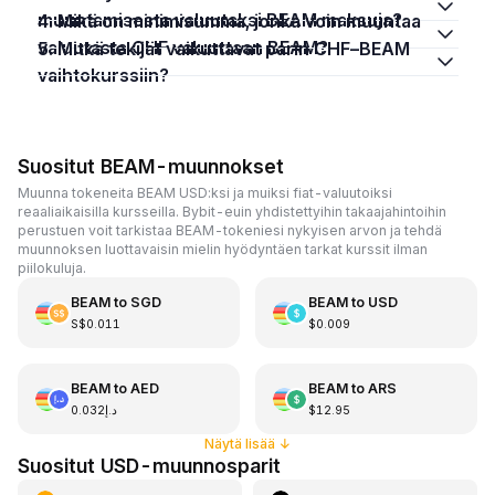
muuntamisesta valuutaksi BEAM maksuja?
4. Mikä on minimisumma, jonka voin muuntaa
valuutasta CHF valuuttaan BEAM?
5. Mitkä tekijät vaikuttavat parin CHF–BEAM
vaihtokurssiin?
Suositut BEAM-muunnokset
Muunna tokeneita BEAM USD:ksi ja muiksi fiat-valuutoiksi
reaaliaikaisilla kursseilla. Bybit-euin yhdistettyihin takaajahintoihin
perustuen voit tarkistaa BEAM-tokeniesi nykyisen arvon ja tehdä
muunnoksen luottavaisin mielin hyödyntäen tarkat kurssit ilman
piilokuluja.
BEAM
to
SGD
BEAM
to
USD
S$0.011
$0.009
BEAM
to
AED
BEAM
to
ARS
د.إ0.032
$12.95
Näytä lisää
↓
Suositut USD-muunnosparit