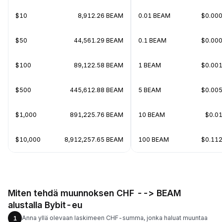
$10
8,912.26 BEAM
0.01 BEAM
$0.00
$50
44,561.29 BEAM
0.1 BEAM
$0.00
$100
89,122.58 BEAM
1 BEAM
$0.00
$500
445,612.88 BEAM
5 BEAM
$0.00
$1,000
891,225.76 BEAM
10 BEAM
$0.0
$10,000
8,912,257.65 BEAM
100 BEAM
$0.11
Miten tehdä muunnoksen CHF --> BEAM
alustalla Bybit-eu
Anna yllä olevaan laskimeen CHF-summa, jonka haluat muuntaa
1