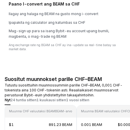
Paano I-convert ang BEAM sa CHF
Ilagay ang halaga ng BEAM na gusto mong i-convert
Ipapakita ng calculator ang katumbas sa CHF
Mag-sign up para sa isang Bybit-eu account upang bumili,
magbenta, o mag-trade ng BEAM
Ang exchange rate ng BEAM sa CHF ay ina-update sa real-time batay sa
market data.
Suositut muunnokset parille CHF–BEAM
Tutustu suosittuihin muunnossummiin parille CHF–BEAM, 0,001 CHF-
tokenista aina 100 CHF-tokeniin asti. Reaaliaikaiset muunnosarvot
perustuvat Bybit-euin yhdistettyihin takaajahintoihin.
Nyt
24 tuntia sitten
1 kuukausi sitten
1 vuosi sitten
Muunna CHF valuutaksi BEAM
BEAM-arvo
Muunna BEAM valuutaksi CHF
C
$1
891.23 BEAM
0.001 BEAM
$0.00