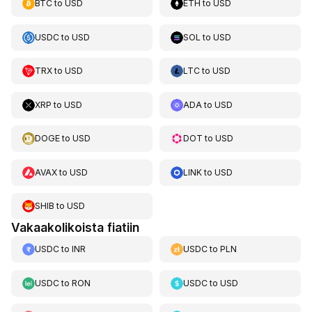
BTC
to
USD
ETH
to
USD
USDC
to
USD
SOL
to
USD
TRX
to
USD
LTC
to
USD
XRP
to
USD
ADA
to
USD
DOGE
to
USD
DOT
to
USD
AVAX
to
USD
LINK
to
USD
SHIB
to
USD
Vakaakolikoista fiatiin
USDC
to
INR
USDC
to
PLN
USDC
to
RON
USDC
to
USD