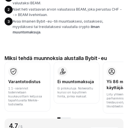
valuutaksi BEAM.
Näet heti vastaavan arvon valuutassa BEAM, joka perustuu CHF -
2
-> BEAM livehintaan.
Avaa ilmainen Bybit-eu-tili muuntaaksesi, ostaaksesi,
3
myydäksesi tai treidataksesi valuutalla crypto
ilman
muuntomaksuja
.
Miksi tehdä muunnoksia alustalla Bybit-eu
Varantotodistus
Ei muuntomaksuja
Yli 86 milj.
käyttäjää
1:1-varannot
Ei piilokuluja. Noteerattu
todennetaan
kurssi on lopullinen
Liity yhteen m
kuukausittain ketjussa
hinta, jonka maksat.
parhaimmista 
tapahtuvalla Merkle-
treidausvolyym
todisteella.
likviditeetin pe
4.7
/ 5