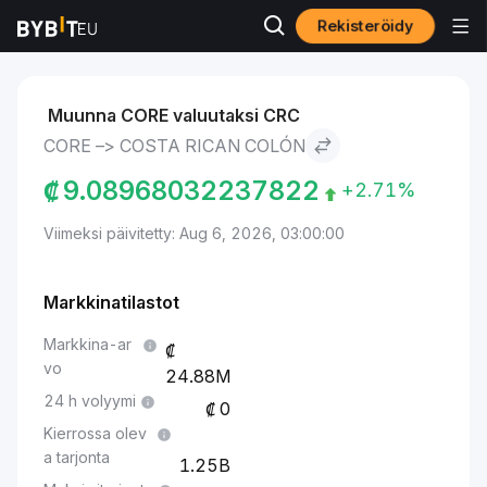
Rekisteröidy
Markkinat
Core-hinta CORE
Core to Costa Rican colón
Muunna CORE valuutaksi CRC
CORE –> COSTA RICAN COLÓN
₡
9.08968032237822
+2.71%
Viimeksi päivitetty: Aug 6, 2026, 03:00:00
Markkinatilastot
Markkina-ar
vo
24.88M
24 h volyymi
0
Kierrossa olev
a tarjonta
1.25B