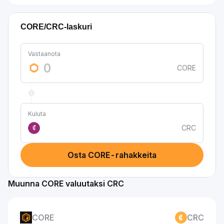
CORE/CRC-laskuri
Vastaanota
CORE
Kuluta
CRC
₡
Osta CORE-rahakkeita
Muunna CORE valuutaksi CRC
CORE
CRC