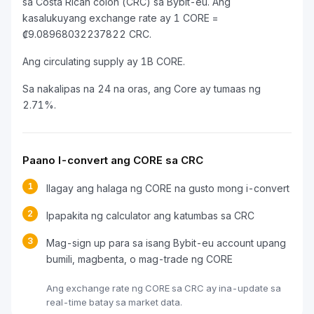
sa Costa Rican colón (CRC) sa Bybit-eu. Ang
kasalukuyang exchange rate ay 1 CORE =
₡9.08968032237822 CRC.
Ang circulating supply ay 1B CORE.
Sa nakalipas na 24 na oras, ang Core ay tumaas ng
2.71%.
Paano I-convert ang CORE sa CRC
1
Ilagay ang halaga ng CORE na gusto mong i-convert
2
Ipapakita ng calculator ang katumbas sa CRC
3
Mag-sign up para sa isang Bybit-eu account upang
bumili, magbenta, o mag-trade ng CORE
Ang exchange rate ng CORE sa CRC ay ina-update sa
real-time batay sa market data.