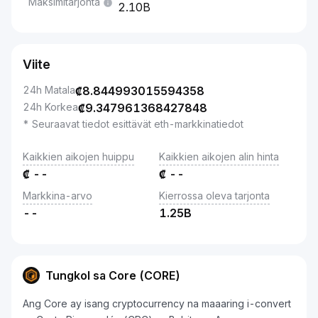
Maksimitarjonta
2.10B
Viite
24h Matala
₡
8.844993015594358
24h Korkea
₡
9.347961368427848
* Seuraavat tiedot esittävät eth-markkinatiedot
Kaikkien aikojen huippu
Kaikkien aikojen alin hinta
₡
--
₡
--
Markkina-arvo
Kierrossa oleva tarjonta
--
1.25B
Tungkol sa Core (CORE)
Ang Core ay isang cryptocurrency na maaaring i-convert