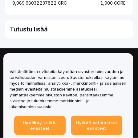
9,089.68032237822 CRC
1,000 CORE
Tutustu lisää
Tietoa
Välttämättömiä evästeitä käytetään sivuston toimivuuden ja
Palvelut
turvallisuuden varmistamiseen. Suostumuksellasi käytämme
myös toiminnallisia, analytiikka-, markkinointi- ja sosiaalisen
median evästeitä muistaaksemme asetuksesi,
Tuki
ymmärtääksemme sivuston käyttöä, parantaaksemme
sivustoa ja tukeaksemme markkinointi- ja
Tuotteet
jakamisominaisuuksia.
Lakiasiat
Hyväksy kaikki
Hylkää valinnaiset
evästeet
evästeet