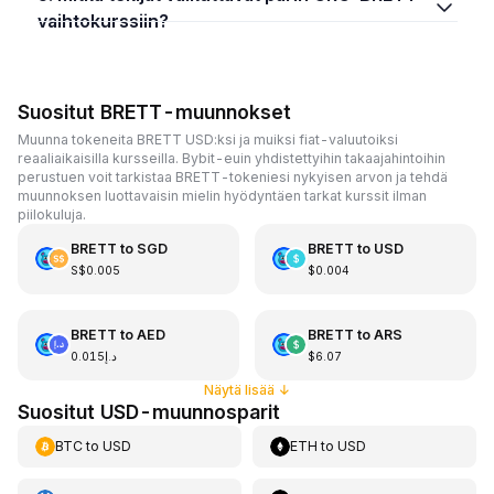
vaihtokurssiin?
Suositut BRETT-muunnokset
Muunna tokeneita BRETT USD:ksi ja muiksi fiat-valuutoiksi
reaaliaikaisilla kursseilla. Bybit-euin yhdistettyihin takaajahintoihin
perustuen voit tarkistaa BRETT-tokeniesi nykyisen arvon ja tehdä
muunnoksen luottavaisin mielin hyödyntäen tarkat kurssit ilman
piilokuluja.
BRETT
to
SGD
BRETT
to
USD
S$0.005
$0.004
BRETT
to
AED
BRETT
to
ARS
د.إ0.015
$6.07
Näytä lisää
↓
Suositut USD-muunnosparit
BTC
to
USD
ETH
to
USD