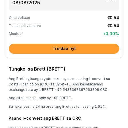
₡0.54
Oli arvoltaan
₡0.54
Tämän päivän arvo
+
0.00
%
Muutos
Treidaa nyt
Tungkol sa Brett (BRETT)
Ang Brett ay isang cryptocurrency na maaaring i-convert sa
Costa Rican colón (CRC) sa Bybit-eu. Ang kasalukuyang
exchange rate ay 1 BRETT = ₡0.5438367367063308 CRC.
Ang circulating supply ay 10B BRETT.
Sa nakalipas na 24 na oras, ang Brett ay tumaas ng 1.61%.
Paano I-convert ang BRETT sa CRC
Ilagay ang halaga ng BRETT na gusto mong i-convert