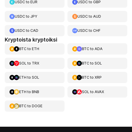
USDC
to
EUR
USDC
to
GBP
USDC
to
JPY
USDC
to
AUD
USDC
to
CAD
USDC
to
CHF
Kryptoista kryptoiksi
BTC
to
ETH
BTC
to
ADA
SOL
to
TRX
BTC
to
SOL
ETH
to
SOL
BTC
to
XRP
ETH
to
BNB
SOL
to
AVAX
BTC
to
DOGE