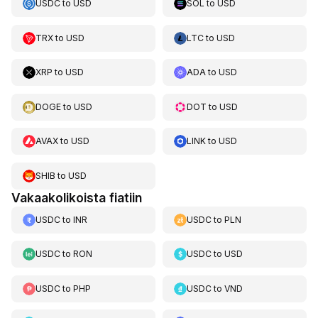
USDC
to
USD
SOL
to
USD
TRX
to
USD
LTC
to
USD
XRP
to
USD
ADA
to
USD
DOGE
to
USD
DOT
to
USD
AVAX
to
USD
LINK
to
USD
SHIB
to
USD
Vakaakolikoista fiatiin
USDC
to
INR
USDC
to
PLN
USDC
to
RON
USDC
to
USD
USDC
to
PHP
USDC
to
VND