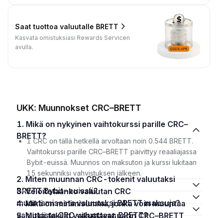
Saat tuottoa valuutalle BRETT
Kasvata omistuksiasi Rewards Servicen
avulla.
UKK: Muunnokset CRC–BRETT
1. Mikä on nykyinen vaihtokurssi parille CRC–
BRETT?
1 CRC on tällä hetkellä arvoltaan noin 0.544 BRETT.
Vaihtokurssi parille CRC–BRETT päivittyy reaaliajassa
Bybit-euissä. Muunnos on maksuton ja kurssi lukitaan
15 sekunniksi vahvistuksen jälkeen.
2. Miten muunnan CRC-tokenit valuutaksi
BRETT Bybit-euissä?
3. Veloitetaanko valuutan CRC
muuntamisesta valuutaksi BRETT maksuja?
4. Mikä on minimisumma, jonka voin muuntaa
valuutasta CRC valuuttaan BRETT?
5. Mitkä tekijät vaikuttavat parin CRC–BRETT