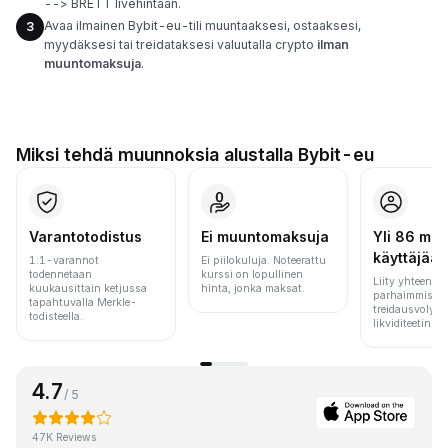
--> BRETT livehintaan.
Avaa ilmainen Bybit-eu-tili muuntaaksesi, ostaaksesi,
3
myydäksesi tai treidataksesi valuutalla crypto
ilman
muuntomaksuja
.
Miksi tehdä muunnoksia alustalla Bybit-eu
Varantotodistus
Ei muuntomaksuja
Yli 86 milj.
käyttäjää
1:1-varannot
Ei piilokuluja. Noteerattu
todennetaan
kurssi on lopullinen
Liity yhteen m
kuukausittain ketjussa
hinta, jonka maksat.
parhaimmista 
tapahtuvalla Merkle-
treidausvolyym
todisteella.
likviditeetin pe
4.7
/ 5
47K Reviews