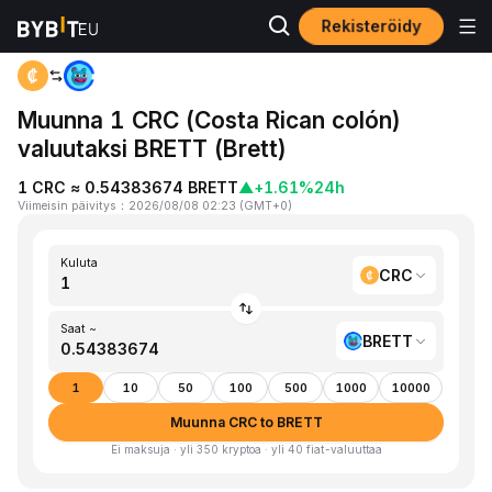
Rekisteröidy
Koti
CRC to BRETT
Muunna 1 CRC (Costa Rican colón)
valuutaksi BRETT (Brett)
1 CRC ≈ 0.54383674 BRETT
▲
+1.61%
24h
Viimeisin päivitys
：
2026/08/08 02:23
(
GMT+0
)
Kuluta
CRC
Saat ~
BRETT
1
10
50
100
500
1000
10000
Muunna CRC to BRETT
Ei maksuja · yli 350 kryptoa · yli 40 fiat-valuuttaa