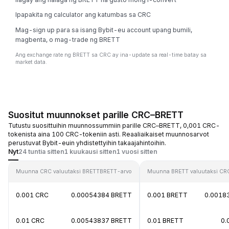
Ipapakita ng calculator ang katumbas sa CRC
Mag-sign up para sa isang Bybit-eu account upang bumili,
magbenta, o mag-trade ng BRETT
Ang exchange rate ng BRETT sa CRC ay ina-update sa real-time batay sa
market data.
Suositut muunnokset parille CRC–BRETT
Tutustu suosittuihin muunnossummiin parille CRC–BRETT, 0,001 CRC-
tokenista aina 100 CRC-tokeniin asti. Reaaliaikaiset muunnosarvot
perustuvat Bybit-euin yhdistettyihin takaajahintoihin.
Nyt
24 tuntia sitten
1 kuukausi sitten
1 vuosi sitten
Muunna CRC valuutaksi BRETT
BRETT-arvo
Muunna BRETT valuutaksi CR
0.001 CRC
0.00054384 BRETT
0.001 BRETT
0.0018
0.01 CRC
0.00543837 BRETT
0.01 BRETT
0.