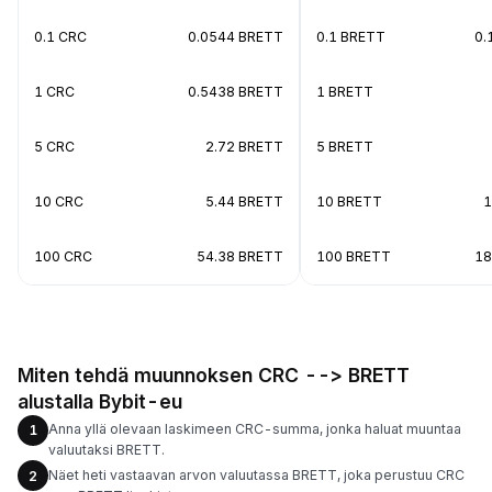
0.1 CRC
0.0544 BRETT
0.1 BRETT
0.
1 CRC
0.5438 BRETT
1 BRETT
5 CRC
2.72 BRETT
5 BRETT
10 CRC
5.44 BRETT
10 BRETT
1
100 CRC
54.38 BRETT
100 BRETT
18
Miten tehdä muunnoksen CRC --> BRETT
alustalla Bybit-eu
Anna yllä olevaan laskimeen CRC-summa, jonka haluat muuntaa
1
valuutaksi BRETT.
Näet heti vastaavan arvon valuutassa BRETT, joka perustuu CRC
2