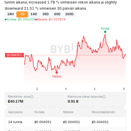
tunnin aikana, increased 1.78 % viimeisen viikon aikana ja slightly
downward 21.51 % viimeisen 30 päivän aikana.
24H
7D
14D
30D
60D
200D
Korkea
:
₡
0.004258
Matala
:
₡
0.003876
Viimeksi päivitetty: 2026-08-08 klo 02:23 GMT+0
Kaikkien aikojen huippu
Kaikkien aikojen alin hinta
₡0.234204
₡0.000848
Markkina-arvo
Kierrossa oleva tarjonta
₡40.17M
9.91 B
Ajanjakso
Korkea
Matala
Keskimääräinen
M
24 tuntia
₡0.004051
₡0.004051
₡0.004051
-