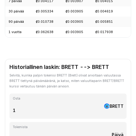
7 päivää
₡0.004117
₡0.003907
₡0.004015
+
30 päivää
₡0.005334
₡0.003905
₡0.004619
-
90 päivää
₡0.010738
₡0.003905
₡0.005851
-
1 vuotta
₡0.062638
₡0.003905
₡0.017938
-
Historiallinen laskin: BRETT --> BRETT
Selvitä, kuinka paljon tokenisi BRETT (Brett) olivat arvoltaan valuutassa
BRETT tiettynä päivämääränä, ja katso, miten valuuttaparin BRETT/BRETT
kurssi vertautuu tämän päivän arvoon.
Osta
BRETT
Tokenista
Päivä