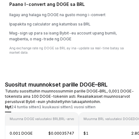
Paano I-convert ang DOGE sa BRL
Ilagay ang halaga ng DOGE na gusto mong i-convert
Ipapakita ng calculator ang katumbas sa BRL
Mag-sign up para sa isang Bybit-eu account upang bumili,
magbenta, o mag-trade ng DOGE
Ang exchange rate ng DOGE sa BRL ay ina-update sa real-time batay sa
market data.
Suositut muunnokset parille DOGE–BRL
Tutustu suosittuihin muunnossummiin parille DOGE–BRL, 0,001 DOGE-
tokenista aina 100 DOGE-tokeniin asti. Reaaliaikaiset muunnosarvot
perustuvat Bybit-euin yhdistettyihin takaajahintoihin.
Nyt
24 tuntia sitten
1 kuukausi sitten
1 vuosi sitten
Muunna DOGE valuutaksi BRL
BRL-arvo
Muunna BRL valuutaksi DOGE
DO
0.001 DOGE
$0.00035747
$1
2.8