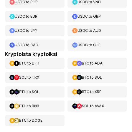
USDC
to
PHP
USDC
to
VND
USDC
to
EUR
USDC
to
GBP
USDC
to
JPY
USDC
to
AUD
USDC
to
CAD
USDC
to
CHF
Kryptoista kryptoiksi
BTC
to
ETH
BTC
to
ADA
SOL
to
TRX
BTC
to
SOL
ETH
to
SOL
BTC
to
XRP
ETH
to
BNB
SOL
to
AVAX
BTC
to
DOGE