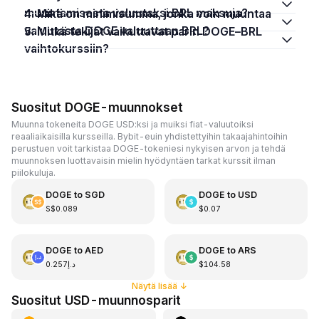
muuntamisesta valuutaksi BRL maksuja?
4. Mikä on minimisumma, jonka voin muuntaa
valuutasta DOGE valuuttaan BRL?
5. Mitkä tekijät vaikuttavat parin DOGE–BRL
vaihtokurssiin?
Suositut DOGE-muunnokset
Muunna tokeneita DOGE USD:ksi ja muiksi fiat-valuutoiksi
reaaliaikaisilla kursseilla. Bybit-euin yhdistettyihin takaajahintoihin
perustuen voit tarkistaa DOGE-tokeniesi nykyisen arvon ja tehdä
muunnoksen luottavaisin mielin hyödyntäen tarkat kurssit ilman
piilokuluja.
DOGE
to
SGD
DOGE
to
USD
S$0.089
$0.07
DOGE
to
AED
DOGE
to
ARS
د.إ0.257
$104.58
Näytä lisää
↓
Suositut USD-muunnosparit