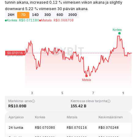
tunnin aikana, increased 0.12 % viimeisen viikon aikana ja slightly
downward 5.22 % viimeisen 30 päivän aikana.
24H
7D
14D
30D
60D
200D
Korkea
:
R$
0.071180
Matala
:
R$
0.068708
Viimeksi päivitetty: 2026-08-09 klo 13:03 GMT+0
Kaikkien aikojen huippu
Kaikkien aikojen alin hinta
R$0.731578
R$0.000087
Markkina-arvo
Kierrossa oleva tarjonta
R$10.89B
155.42 B
Ajanjakso
Korkea
Matala
Keskimääräinen
24 tuntia
R$0.070380
R$0.070116
R$0.070248