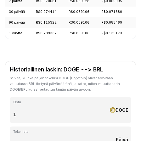
7 päivää
R$0.070681
R$0.069128
R$0.069995
30 päivää
R$0.074414
R$0.069106
R$0.071380
90 päivää
R$0.115322
R$0.069106
R$0.083469
1 vuotta
R$0.289332
R$0.069106
R$0.135173
Historiallinen laskin: DOGE --> BRL
Selvitä, kuinka paljon tokenisi DOGE (Dogecoin) olivat arvoltaan
valuutassa BRL tiettynä päivämääränä, ja katso, miten valuuttaparin
DOGE/BRL kurssi vertautuu tämän päivän arvoon.
Osta
DOGE
Tokenista
Päivä