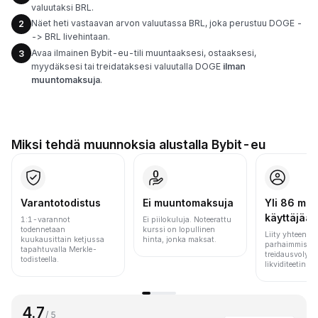
valuutaksi BRL.
Näet heti vastaavan arvon valuutassa BRL, joka perustuu DOGE -
2
-> BRL livehintaan.
Avaa ilmainen Bybit-eu-tili muuntaaksesi, ostaaksesi,
3
myydäksesi tai treidataksesi valuutalla DOGE
ilman
muuntomaksuja
.
Miksi tehdä muunnoksia alustalla Bybit-eu
Varantotodistus
Ei muuntomaksuja
Yli 86 milj.
käyttäjää
1:1-varannot
Ei piilokuluja. Noteerattu
todennetaan
kurssi on lopullinen
Liity yhteen m
kuukausittain ketjussa
hinta, jonka maksat.
parhaimmista 
tapahtuvalla Merkle-
treidausvolyym
todisteella.
likviditeetin pe
4.7
/ 5