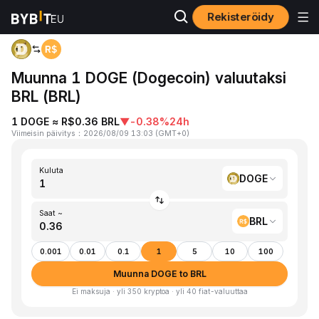
Rekisteröidy
Koti
DOGE to BRL
Muunna 1 DOGE (Dogecoin) valuutaksi
BRL (BRL)
1 DOGE ≈ R$0.36 BRL
▼
-0.38%
24h
Viimeisin päivitys
：
2026/08/09 13:03
(
GMT+0
)
Kuluta
DOGE
Saat ~
BRL
0.001
0.01
0.1
1
5
10
100
Muunna DOGE to BRL
Ei maksuja · yli 350 kryptoa · yli 40 fiat-valuuttaa