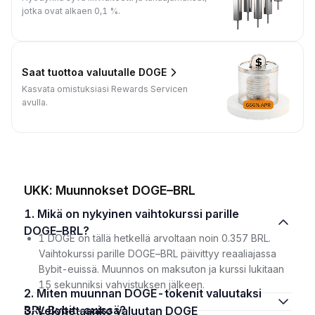
jotka ovat alkaen 0,1 %.
Saat tuottoa valuutalle DOGE
Kasvata omistuksiasi Rewards Servicen
avulla.
UKK: Muunnokset DOGE–BRL
1. Mikä on nykyinen vaihtokurssi parille
DOGE–BRL?
1 DOGE on tällä hetkellä arvoltaan noin 0.357 BRL.
Vaihtokurssi parille DOGE–BRL päivittyy reaaliajassa
Bybit-euissä. Muunnos on maksuton ja kurssi lukitaan
15 sekunniksi vahvistuksen jälkeen.
2. Miten muunnan DOGE-tokenit valuutaksi
BRL Bybit-euissä?
3. Veloitetaanko valuutan DOGE