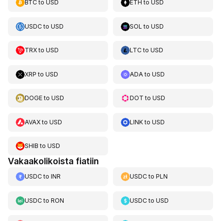
BTC
to
USD
ETH
to
USD
USDC
to
USD
SOL
to
USD
TRX
to
USD
LTC
to
USD
XRP
to
USD
ADA
to
USD
DOGE
to
USD
DOT
to
USD
AVAX
to
USD
LINK
to
USD
SHIB
to
USD
Vakaakolikoista fiatiin
USDC
to
INR
USDC
to
PLN
USDC
to
RON
USDC
to
USD