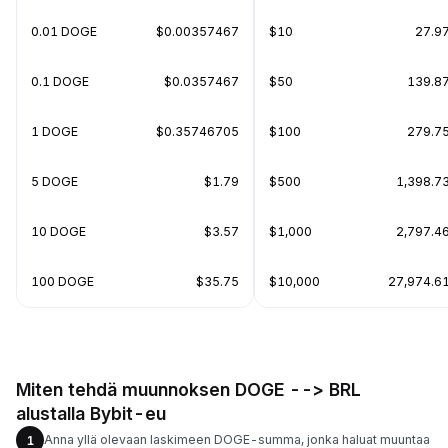
0.01 DOGE
$0.00357467
$10
27.9
0.1 DOGE
$0.0357467
$50
139.8
1 DOGE
$0.35746705
$100
279.7
5 DOGE
$1.79
$500
1,398.7
10 DOGE
$3.57
$1,000
2,797.4
100 DOGE
$35.75
$10,000
27,974.6
Miten tehdä muunnoksen DOGE --> BRL
alustalla Bybit-eu
Anna yllä olevaan laskimeen DOGE-summa, jonka haluat muuntaa
1