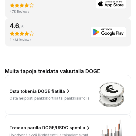
47K Reviews
4.6
/ 5
1.4M Reviews
Muita tapoja treidata valuutalla DOGE
Osta tokenia DOGE fiatilla
Osta helposti pankkikortilla tai pankkisiirrolla.
Treidaa parilla DOGE/USDC spotilla
Hyödynnä syvä likviditeetti ja takaajamaksut,