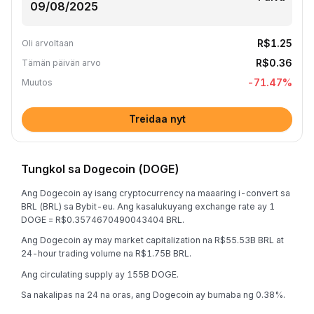
R$1.25
Oli arvoltaan
R$0.36
Tämän päivän arvo
-71.47
%
Muutos
Treidaa nyt
Tungkol sa Dogecoin (DOGE)
Ang Dogecoin ay isang cryptocurrency na maaaring i-convert sa
BRL (BRL) sa Bybit-eu. Ang kasalukuyang exchange rate ay 1
DOGE = R$0.3574670490043404 BRL.
Ang Dogecoin ay may market capitalization na R$55.53B BRL at
24-hour trading volume na R$1.75B BRL.
Ang circulating supply ay 155B DOGE.
Sa nakalipas na 24 na oras, ang Dogecoin ay bumaba ng 0.38%.