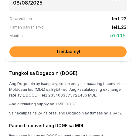
lei1.23
Oli arvoltaan
lei1.23
Tämän päivän arvo
+
0.00
%
Muutos
Treidaa nyt
Tungkol sa Dogecoin (DOGE)
Ang Dogecoin ay isang cryptocurrency na maaaring i-convert sa
Moldovan leu (MDL) sa Bybit-eu. Ang kasalukuyang exchange
rate ay 1 DOGE = lei1.2334003375721436 MDL.
Ang circulating supply ay 155B DOGE.
Sa nakalipas na 24 na oras, ang Dogecoin ay tumaas ng 1.64%.
Paano I-convert ang DOGE sa MDL
Ilagay ang halaga ng DOGE na gusto mong i-convert