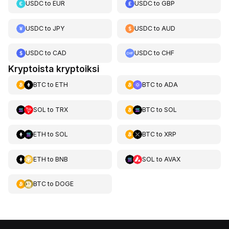
USDC
to
EUR
USDC
to
GBP
USDC
to
JPY
USDC
to
AUD
USDC
to
CAD
USDC
to
CHF
Kryptoista kryptoiksi
BTC
to
ETH
BTC
to
ADA
SOL
to
TRX
BTC
to
SOL
ETH
to
SOL
BTC
to
XRP
ETH
to
BNB
SOL
to
AVAX
BTC
to
DOGE