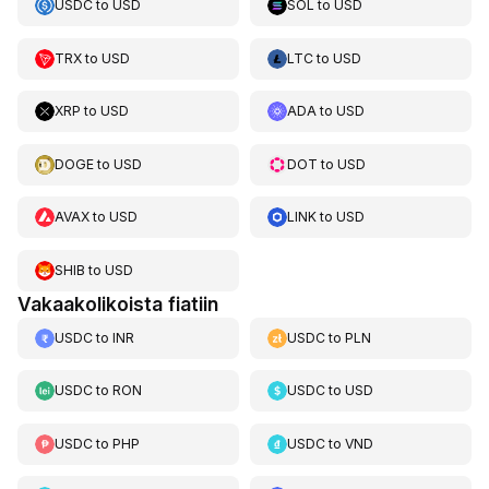
USDC
to
USD
SOL
to
USD
TRX
to
USD
LTC
to
USD
XRP
to
USD
ADA
to
USD
DOGE
to
USD
DOT
to
USD
AVAX
to
USD
LINK
to
USD
SHIB
to
USD
Vakaakolikoista fiatiin
USDC
to
INR
USDC
to
PLN
USDC
to
RON
USDC
to
USD
USDC
to
PHP
USDC
to
VND