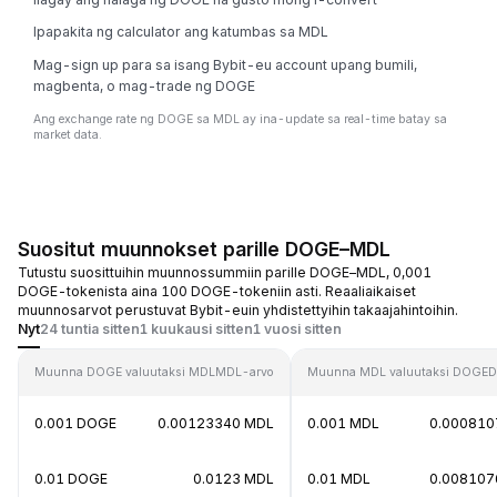
Ipapakita ng calculator ang katumbas sa MDL
Mag-sign up para sa isang Bybit-eu account upang bumili,
magbenta, o mag-trade ng DOGE
Ang exchange rate ng DOGE sa MDL ay ina-update sa real-time batay sa
market data.
Suositut muunnokset parille DOGE–MDL
Tutustu suosittuihin muunnossummiin parille DOGE–MDL, 0,001
DOGE-tokenista aina 100 DOGE-tokeniin asti. Reaaliaikaiset
muunnosarvot perustuvat Bybit-euin yhdistettyihin takaajahintoihin.
Nyt
24 tuntia sitten
1 kuukausi sitten
1 vuosi sitten
Muunna DOGE valuutaksi MDL
MDL-arvo
Muunna MDL valuutaksi DOGE
D
0.001 DOGE
0.00123340 MDL
0.001 MDL
0.000810
0.01 DOGE
0.0123 MDL
0.01 MDL
0.008107