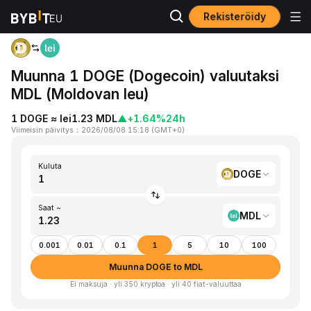
Rekisteröidy
Koti
DOGE to MDL
Muunna 1 DOGE (Dogecoin) valuutaksi
MDL (Moldovan leu)
1 DOGE ≈ lei1.23 MDL
▲
+1.64%
24h
Viimeisin päivitys
：
2026/08/08 15:18
(
GMT+0
)
Kuluta
DOGE
Saat ~
MDL
0.001
0.01
0.1
1
5
10
100
Muunna DOGE to MDL
Ei maksuja · yli 350 kryptoa · yli 40 fiat-valuuttaa