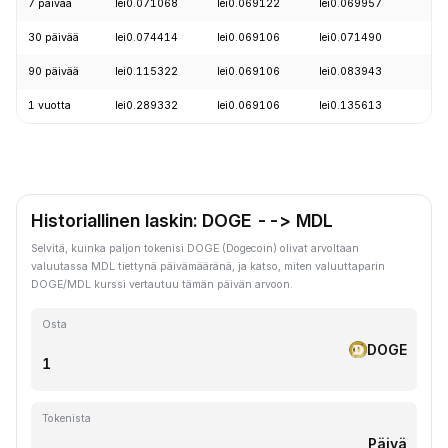
7 päivää
lei0.071068
lei0.069122
lei0.069957
30 päivää
lei0.074414
lei0.069106
lei0.071490
90 päivää
lei0.115322
lei0.069106
lei0.083943
1 vuotta
lei0.289332
lei0.069106
lei0.135613
Historiallinen laskin: DOGE --> MDL
Selvitä, kuinka paljon tokenisi DOGE (Dogecoin) olivat arvoltaan
valuutassa MDL tiettynä päivämääränä, ja katso, miten valuuttaparin
DOGE/MDL kurssi vertautuu tämän päivän arvoon.
Osta
DOGE
Tokenista
Päivä