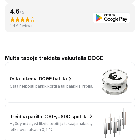
4.6
/ 5
1.4M Reviews
Muita tapoja treidata valuutalla DOGE
Osta tokenia DOGE fiatilla
Osta helposti pankkikortilla tai pankkisiirrolla.
Treidaa parilla DOGE/USDC spotilla
Hyödynnä syvä likviditeetti ja takaajamaksut,
jotka ovat alkaen 0,1 %.