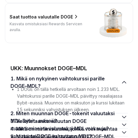
Saat tuottoa valuutalle DOGE
Kasvata omistuksiasi Rewards Servicen
avulla.
UKK: Muunnokset DOGE–MDL
1. Mikä on nykyinen vaihtokurssi parille
DOGE–MDL?
1 DOGE on tällä hetkellä arvoltaan noin 1.233 MDL.
Vaihtokurssi parille DOGE–MDL päivittyy reaaliajassa
Bybit-euissä. Muunnos on maksuton ja kurssi lukitaan
15 sekunniksi vahvistuksen jälkeen.
2. Miten muunnan DOGE-tokenit valuutaksi
MDL Bybit-euissä?
3. Veloitetaanko valuutan DOGE
muuntamisesta valuutaksi MDL maksuja?
4. Mikä on minimisumma, jonka voin muuntaa
valuutasta DOGE valuuttaan MDL?
5. Mitkä tekijät vaikuttavat parin DOGE–MDL