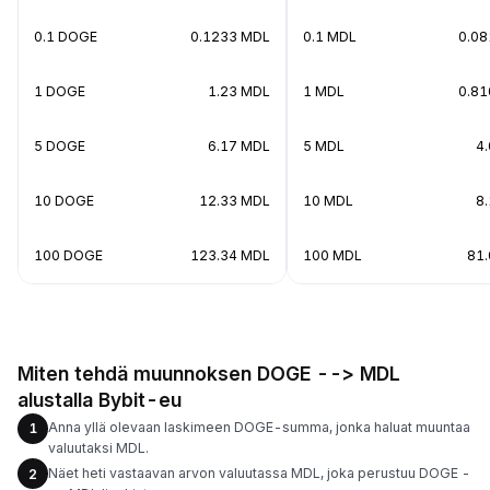
0.1 DOGE
0.1233 MDL
0.1 MDL
0.0
1 DOGE
1.23 MDL
1 MDL
0.8
5 DOGE
6.17 MDL
5 MDL
4
10 DOGE
12.33 MDL
10 MDL
8
100 DOGE
123.34 MDL
100 MDL
81
Miten tehdä muunnoksen DOGE --> MDL
alustalla Bybit-eu
Anna yllä olevaan laskimeen DOGE-summa, jonka haluat muuntaa
1
valuutaksi MDL.
Näet heti vastaavan arvon valuutassa MDL, joka perustuu DOGE -
2