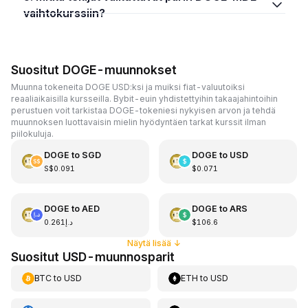
vaihtokurssiin?
Suositut DOGE-muunnokset
Muunna tokeneita DOGE USD:ksi ja muiksi fiat-valuutoiksi
reaaliaikaisilla kursseilla. Bybit-euin yhdistettyihin takaajahintoihin
perustuen voit tarkistaa DOGE-tokeniesi nykyisen arvon ja tehdä
muunnoksen luottavaisin mielin hyödyntäen tarkat kurssit ilman
piilokuluja.
DOGE
to
SGD
DOGE
to
USD
S$0.091
$0.071
DOGE
to
AED
DOGE
to
ARS
د.إ0.261
$106.6
Näytä lisää
↓
Suositut USD-muunnosparit
BTC
to
USD
ETH
to
USD