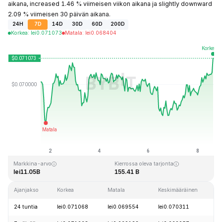
aikana, increased 1.46 % viimeisen viikon aikana ja slightly downward
2.09 % viimeisen 30 päivän aikana.
24H
7D
14D
30D
60D
200D
Korkea
:
lei
0.071073
Matala
:
lei
0.068404
Viimeksi päivitetty: 2026-08-08 klo 15:18 GMT+0
Kaikkien aikojen huippu
Kaikkien aikojen alin hinta
lei0.731578
lei0.000087
Markkina-arvo
Kierrossa oleva tarjonta
lei11.05B
155.41 B
Ajanjakso
Korkea
Matala
Keskimääräinen
24 tuntia
lei0.071068
lei0.069554
lei0.070311