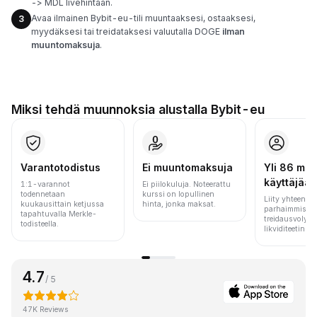
-> MDL livehintaan.
Avaa ilmainen Bybit-eu-tili muuntaaksesi, ostaaksesi,
3
myydäksesi tai treidataksesi valuutalla DOGE
ilman
muuntomaksuja
.
Miksi tehdä muunnoksia alustalla Bybit-eu
Varantotodistus
Ei muuntomaksuja
Yli 86 milj.
käyttäjää
1:1-varannot
Ei piilokuluja. Noteerattu
todennetaan
kurssi on lopullinen
Liity yhteen m
kuukausittain ketjussa
hinta, jonka maksat.
parhaimmista 
tapahtuvalla Merkle-
treidausvolyym
todisteella.
likviditeetin pe
4.7
/ 5
47K Reviews