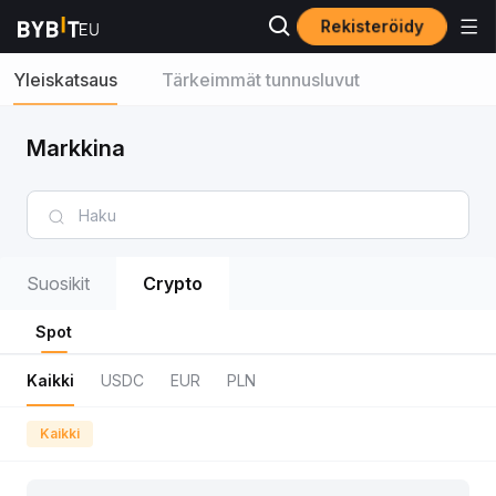
Rekisteröidy
Yleiskatsaus
Tärkeimmät tunnusluvut
Markkina
Suosikit
Crypto
Spot
Kaikki
USDC
EUR
PLN
Kaikki