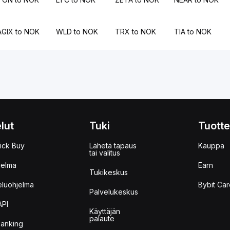
AGIX to NOK
WLD to NOK
TRX to NOK
TIA to NOK
lut
Tuki
Tuotte
ick Buy
Lähetä tapaus
Kauppa
tai valitus
jelma
Earn
Tukikeskus
eluohjelma
Bybit Car
Palvelukeskus
API
Käyttäjän
palaute
anking