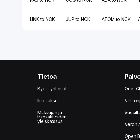
LINK to NOK
JUP to NOK
ATOM to NOK
Tietoa
Palve
Bybit-yhteisöt
One-Cl
Ilmoitukset
VIP-oh
Maksujen ja
Suositt
transaktioiden
yleiskatsaus
Veron 
Open B