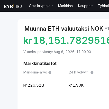
Osta kryptoja
Markkina
Kauppa
Työkal
Markkinat
Ethereum-hinta ETH
Ethereum to Norja
Muunna ETH valuutaksi NOK
E
kr
18,151.782951
Viimeksi päivitetty: Aug 6, 2026, 11:00:00
Markkinatilastot
Markkina-arvo
24 h volyymi
229.32B
1.90K