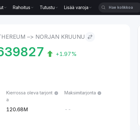
ut
Rahoitus
Tutustu
Lisää varoja
n kruunu
THEREUM –> NORJAN KRUUNU
639827
+1.97%
Kierrossa oleva tarjont
Maksimitarjonta
a
120.68M
--