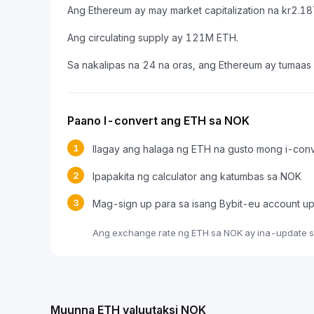
Ang Ethereum ay may market capitalization na kr2.1
Ang circulating supply ay 121M ETH.
Sa nakalipas na 24 na oras, ang Ethereum ay tumaas
Paano I-convert ang ETH sa NOK
1
Ilagay ang halaga ng ETH na gusto mong i-conv
2
Ipapakita ng calculator ang katumbas sa NOK
3
Mag-sign up para sa isang Bybit-eu account u
Ang exchange rate ng ETH sa NOK ay ina-update sa
Muunna ETH valuutaksi NOK