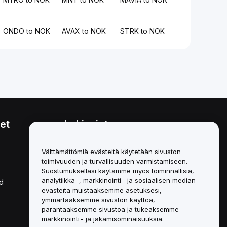
ONDO to NOK
AVAX to NOK
STRK to NOK
et
Lakiasiat
Eturistiriitapolitiikka
Välttämättömiä evästeitä käytetään sivuston
toimivuuden ja turvallisuuden varmistamiseen.
Yhteenveto säilytys- ja
hallinnointikäytännöstä
Suostumuksellasi käytämme myös toiminnallisia,
analytiikka-, markkinointi- ja sosiaalisen median
d
ESG-tiedot
evästeitä muistaaksemme asetuksesi,
ymmärtääksemme sivuston käyttöä,
Crypto-Asset White Papers
parantaaksemme sivustoa ja tukeaksemme
markkinointi- ja jakamisominaisuuksia.