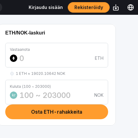
Rekisteröidy
Kirjaudu sisään
ETH/NOK-laskuri
Vastaanota
ETH
1 ETH ≈ 19020.10642 NOK
Kuluta (100 ~ 203000)
NOK
kr
Osta ETH-rahakkeita