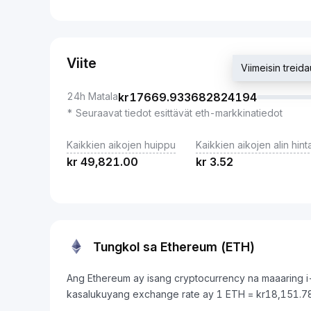
Viite
Viimeisin tre
24h Matala
kr
17669.933682824194
* Seuraavat tiedot esittävät eth-markkinatiedot
Kaikkien aikojen huippu
Kaikkien aikojen alin hint
kr
49,821.00
kr
3.52
Tungkol sa Ethereum (ETH)
Ang Ethereum ay isang cryptocurrency na maaaring i
kasalukuyang exchange rate ay 1 ETH = kr18,151