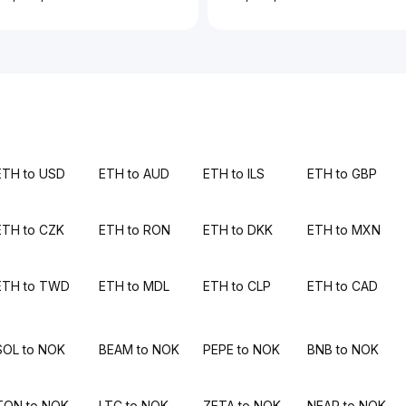
ETH to USD
ETH to AUD
ETH to ILS
ETH to GBP
ETH to CZK
ETH to RON
ETH to DKK
ETH to MXN
ETH to TWD
ETH to MDL
ETH to CLP
ETH to CAD
SOL to NOK
BEAM to NOK
PEPE to NOK
BNB to NOK
TON to NOK
LTC to NOK
ZETA to NOK
NEAR to NOK