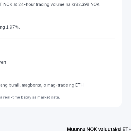
8T NOK at 24-hour trading volume na kr82.39B NOK.
 ng 1.97%.
ert
pang bumili, magbenta, o mag-trade ng ETH
 real-time batay sa market data.
Muunna NOK valuutaksi ET