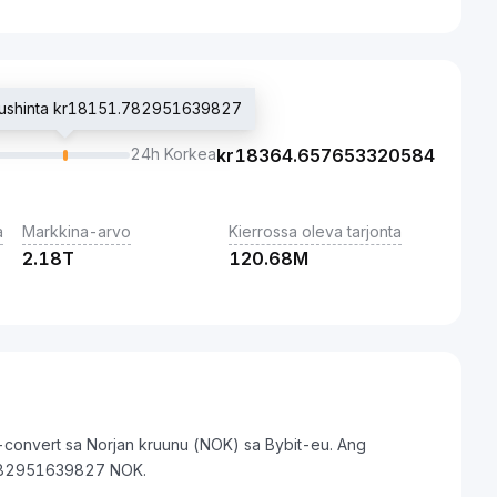
idaushinta kr18151.782951639827
24h Korkea
kr
18364.657653320584
a
Markkina-arvo
Kierrossa oleva tarjonta
2.18T
120.68M
-convert sa Norjan kruunu (NOK) sa Bybit-eu. Ang
.782951639827 NOK.