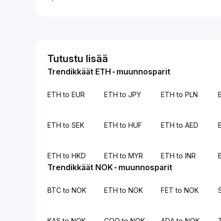
Tutustu lisää
Trendikkäät ETH-muunnosparit
ETH to EUR
ETH to JPY
ETH to PLN
ETH to SEK
ETH to HUF
ETH to AED
ETH to HKD
ETH to MYR
ETH to INR
Trendikkäät NOK-muunnosparit
BTC to NOK
ETH to NOK
FET to NOK
KAS to NOK
COQ to NOK
ADA to NOK