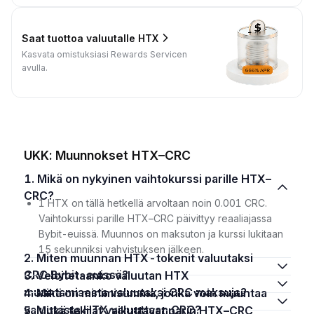
Saat tuottoa valuutalle HTX
Kasvata omistuksiasi Rewards Servicen
avulla.
UKK: Muunnokset HTX–CRC
1. Mikä on nykyinen vaihtokurssi parille HTX–
CRC?
1 HTX on tällä hetkellä arvoltaan noin 0.001 CRC.
Vaihtokurssi parille HTX–CRC päivittyy reaaliajassa
Bybit-euissä. Muunnos on maksuton ja kurssi lukitaan
15 sekunniksi vahvistuksen jälkeen.
2. Miten muunnan HTX-tokenit valuutaksi
CRC Bybit-euissä?
3. Veloitetaanko valuutan HTX
muuntamisesta valuutaksi CRC maksuja?
4. Mikä on minimisumma, jonka voin muuntaa
valuutasta HTX valuuttaan CRC?
5. Mitkä tekijät vaikuttavat parin HTX–CRC