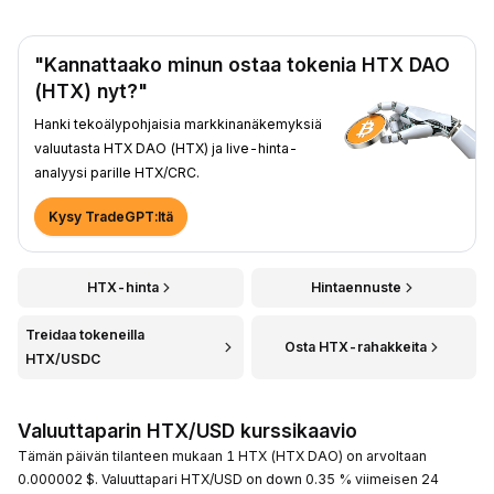
"Kannattaako minun ostaa tokenia HTX DAO
(HTX) nyt?"
Hanki tekoälypohjaisia markkinanäkemyksiä
valuutasta HTX DAO (HTX) ja live-hinta-
analyysi parille HTX/CRC.
Kysy TradeGPT:ltä
HTX-hinta
Hintaennuste
Treidaa tokeneilla
Osta HTX-rahakkeita
HTX/USDC
Valuuttaparin HTX/USD kurssikaavio
Tämän päivän tilanteen mukaan 1 HTX (HTX DAO) on arvoltaan
0.000002 $. Valuuttapari HTX/USD on down 0.35 % viimeisen 24