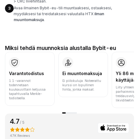
> CRC livehintaan.
Avaa ilmainen Bybit-eu-tili muuntaaksesi, ostaaksesi,
3
myydäksesi tai treidataksesi valuutalla HTX
ilman
muuntomaksuja
.
Miksi tehdä muunnoksia alustalla Bybit-eu
Varantotodistus
Ei muuntomaksuja
Yli 86 milj.
käyttäjää
1:1-varannot
Ei piilokuluja. Noteerattu
todennetaan
kurssi on lopullinen
Liity yhteen m
kuukausittain ketjussa
hinta, jonka maksat.
parhaimmista 
tapahtuvalla Merkle-
treidausvolyym
todisteella.
likviditeetin pe
4.7
/ 5
47K Reviews