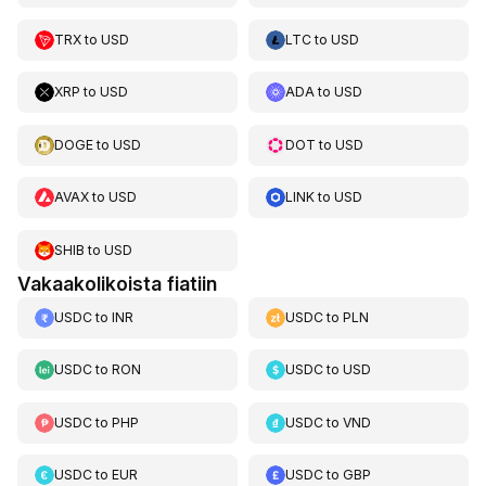
TRX
to
USD
LTC
to
USD
XRP
to
USD
ADA
to
USD
DOGE
to
USD
DOT
to
USD
AVAX
to
USD
LINK
to
USD
SHIB
to
USD
Vakaakolikoista fiatiin
USDC
to
INR
USDC
to
PLN
USDC
to
RON
USDC
to
USD
USDC
to
PHP
USDC
to
VND
USDC
to
EUR
USDC
to
GBP