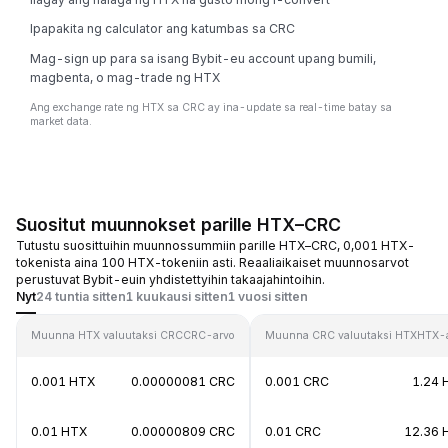
Ipapakita ng calculator ang katumbas sa CRC
Mag-sign up para sa isang Bybit-eu account upang bumili,
magbenta, o mag-trade ng HTX
Ang exchange rate ng HTX sa CRC ay ina-update sa real-time batay sa
market data.
Suositut muunnokset parille HTX–CRC
Tutustu suosittuihin muunnossummiin parille HTX–CRC, 0,001 HTX-
tokenista aina 100 HTX-tokeniin asti. Reaaliaikaiset muunnosarvot
perustuvat Bybit-euin yhdistettyihin takaajahintoihin.
Nyt
24 tuntia sitten
1 kuukausi sitten
1 vuosi sitten
Muunna HTX valuutaksi CRC
CRC-arvo
Muunna CRC valuutaksi HTX
HTX-
0.001 HTX
0.00000081 CRC
0.001 CRC
1.24 
0.01 HTX
0.00000809 CRC
0.01 CRC
12.36 