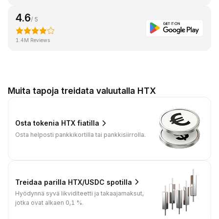
4.6
/ 5
1.4M Reviews
Muita tapoja treidata valuutalla HTX
Osta tokenia HTX fiatilla
Osta helposti pankkikortilla tai pankkisiirrolla.
Treidaa parilla HTX/USDC spotilla
Hyödynnä syvä likviditeetti ja takaajamaksut,
jotka ovat alkaen 0,1 %.