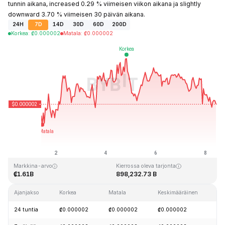
tunnin aikana, increased 0.29 % viimeisen viikon aikana ja slightly
downward 3.70 % viimeisen 30 päivän aikana.
24H
7D
14D
30D
60D
200D
Korkea
:
₡
0.000002
Matala
:
₡
0.000002
Viimeksi päivitetty: 2026-08-08 klo 09:59 GMT+0
Kaikkien aikojen huippu
Kaikkien aikojen alin hinta
₡0.000004
₡0.000001
Markkina-arvo
Kierrossa oleva tarjonta
₡1.61B
898,232.73 B
Ajanjakso
Korkea
Matala
Keskimääräinen
M
24 tuntia
₡0.000002
₡0.000002
₡0.000002
-