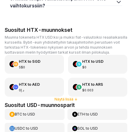
vaihtokurssiin?
Suositut HTX-muunnokset
Muunna tokeneita HTX USD:ksi ja muiksi fiat-valuutoiksi reaaliaikaisilla
kursseilla. Bybit-euin yhdistettyihin takaajahintoihin perustuen voit
tarkistaa HTX-tokeniesi nykyisen arvon ja tehdä muunnoksen
luottavaisin mielin hyödyntäen tarkat kurssit ilman piilokuluja.
HTX
to
SGD
HTX
to
USD
S$0
$0
HTX
to
AED
HTX
to
ARS
د.إ0
$0.003
Näytä lisää
↓
Suositut USD-muunnosparit
BTC
to
USD
ETH
to
USD
USDC
to
USD
SOL
to
USD