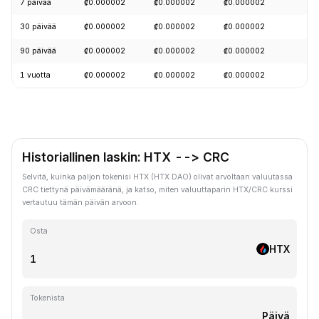
7 päivää
₡0.000002
₡0.000002
₡0.000002
+
30 päivää
₡0.000002
₡0.000002
₡0.000002
-
90 päivää
₡0.000002
₡0.000002
₡0.000002
+
1 vuotta
₡0.000002
₡0.000002
₡0.000002
-
Historiallinen laskin: HTX --> CRC
Selvitä, kuinka paljon tokenisi HTX (HTX DAO) olivat arvoltaan valuutassa
CRC tiettynä päivämääränä, ja katso, miten valuuttaparin HTX/CRC kurssi
vertautuu tämän päivän arvoon.
Osta
HTX
Tokenista
Päivä