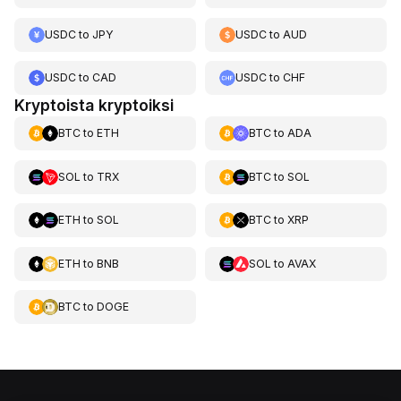
USDC
to
JPY
USDC
to
AUD
USDC
to
CAD
USDC
to
CHF
Kryptoista kryptoiksi
BTC
to
ETH
BTC
to
ADA
SOL
to
TRX
BTC
to
SOL
ETH
to
SOL
BTC
to
XRP
ETH
to
BNB
SOL
to
AVAX
BTC
to
DOGE