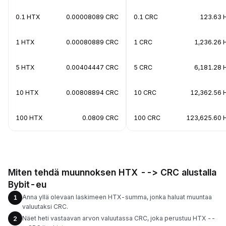
0.1 HTX
0.00008089 CRC
0.1 CRC
123.63 
1 HTX
0.00080889 CRC
1 CRC
1,236.26 
5 HTX
0.00404447 CRC
5 CRC
6,181.28 
10 HTX
0.00808894 CRC
10 CRC
12,362.56 
100 HTX
0.0809 CRC
100 CRC
123,625.60 
Miten tehdä muunnoksen HTX --> CRC alustalla
Bybit-eu
Anna yllä olevaan laskimeen HTX-summa, jonka haluat muuntaa
1
valuutaksi CRC.
Näet heti vastaavan arvon valuutassa CRC, joka perustuu HTX --
2