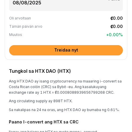
₡0.00
Oli arvoltaan
₡0.00
Tämän päivän arvo
+
0.00
%
Muutos
Treidaa nyt
Tungkol sa HTX DAO (HTX)
Ang HTX DAO ay isang cryptocurrency na maaaring i-convert sa
Costa Rican colón (CRC) sa Bybit-eu. Ang kasalukuyang
exchange rate ay 1 HTX = ₡0.0008088939656799268 CRC.
Ang circulating supply ay 898T HTX.
Sa nakalipas na 24 na oras, ang HTX DAO ay bumaba ng 0.61%.
Paano I-convert ang HTX sa CRC
Ilagay ang halaga ng HTX na gusto mong i-convert