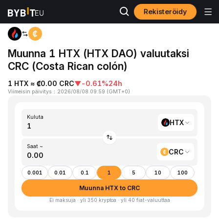
Rekisteröidy
Koti
HTX to CRC
Muunna 1 HTX (HTX DAO) valuutaksi
CRC (Costa Rican colón)
1 HTX ≈ ₡0.00 CRC
▼
-0.61%
24h
Viimeisin päivitys
：
2026/08/08 09:59
(
GMT+0
)
Kuluta
HTX
Saat ~
CRC
0.001
0.01
0.1
1
5
10
100
Muunna HTX to CRC
Ei maksuja · yli 350 kryptoa · yli 40 fiat-valuuttaa