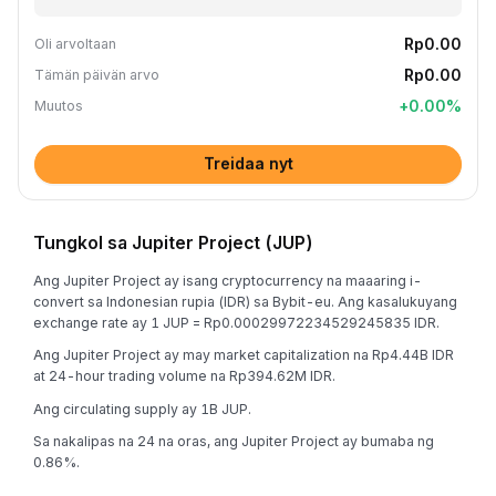
Rp0.00
Oli arvoltaan
Rp0.00
Tämän päivän arvo
+
0.00
%
Muutos
Treidaa nyt
Tungkol sa Jupiter Project (JUP)
Ang Jupiter Project ay isang cryptocurrency na maaaring i-
convert sa Indonesian rupia (IDR) sa Bybit-eu. Ang kasalukuyang
exchange rate ay 1 JUP = Rp0.00029972234529245835 IDR.
Ang Jupiter Project ay may market capitalization na Rp4.44B IDR
at 24-hour trading volume na Rp394.62M IDR.
Ang circulating supply ay 1B JUP.
Sa nakalipas na 24 na oras, ang Jupiter Project ay bumaba ng
0.86%.