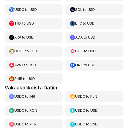
USDC
to
USD
SOL
to
USD
TRX
to
USD
LTC
to
USD
XRP
to
USD
ADA
to
USD
DOGE
to
USD
DOT
to
USD
AVAX
to
USD
LINK
to
USD
SHIB
to
USD
Vakaakolikoista fiatiin
USDC
to
INR
USDC
to
PLN
USDC
to
RON
USDC
to
USD
USDC
to
PHP
USDC
to
VND