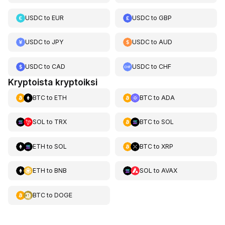
USDC
to
EUR
USDC
to
GBP
USDC
to
JPY
USDC
to
AUD
USDC
to
CAD
USDC
to
CHF
Kryptoista kryptoiksi
BTC
to
ETH
BTC
to
ADA
SOL
to
TRX
BTC
to
SOL
ETH
to
SOL
BTC
to
XRP
ETH
to
BNB
SOL
to
AVAX
BTC
to
DOGE