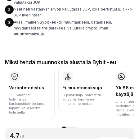
valuutaksi JUP.
Näet heti vastaavan arvon valuutassa JUP, joka perustuu IDR -->
2
JUP livehintaan.
Avaa ilmainen Bybit-eu-tili muuntaaksesi, ostaaksesi,
3
myydäksesi tai treidataksesi valuutalla crypto
ilman
muuntomaksuja
.
Miksi tehdä muunnoksia alustalla Bybit-eu
Varantotodistus
Ei muuntomaksuja
Yli 86 milj.
käyttäjää
1:1-varannot
Ei piilokuluja. Noteerattu
todennetaan
kurssi on lopullinen
Liity yhteen m
kuukausittain ketjussa
hinta, jonka maksat.
parhaimmista 
tapahtuvalla Merkle-
treidausvolyym
todisteella.
likviditeetin pe
4.7
/ 5