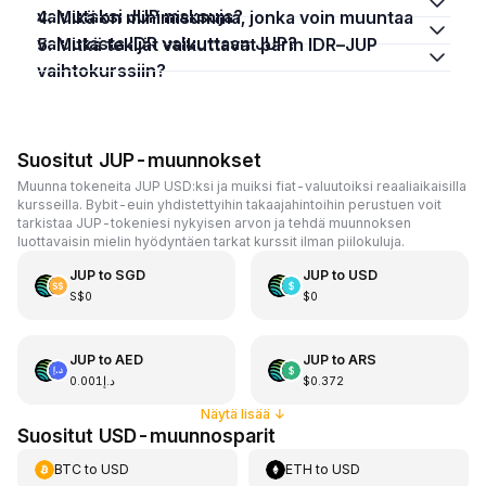
valuutaksi JUP maksuja?
4. Mikä on minimisumma, jonka voin muuntaa
valuutasta IDR valuuttaan JUP?
5. Mitkä tekijät vaikuttavat parin IDR–JUP
vaihtokurssiin?
Suositut JUP-muunnokset
Muunna tokeneita JUP USD:ksi ja muiksi fiat-valuutoiksi reaaliaikaisilla
kursseilla. Bybit-euin yhdistettyihin takaajahintoihin perustuen voit
tarkistaa JUP-tokeniesi nykyisen arvon ja tehdä muunnoksen
luottavaisin mielin hyödyntäen tarkat kurssit ilman piilokuluja.
JUP
to
SGD
JUP
to
USD
S$0
$0
JUP
to
AED
JUP
to
ARS
د.إ0.001
$0.372
Näytä lisää
↓
Suositut USD-muunnosparit
BTC
to
USD
ETH
to
USD