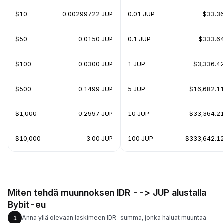
$10
0.00299722 JUP
0.01 JUP
$33.3
$50
0.0150 JUP
0.1 JUP
$333.6
$100
0.0300 JUP
1 JUP
$3,336.4
$500
0.1499 JUP
5 JUP
$16,682.1
$1,000
0.2997 JUP
10 JUP
$33,364.2
$10,000
3.00 JUP
100 JUP
$333,642.1
Miten tehdä muunnoksen IDR --> JUP alustalla
Bybit-eu
Anna yllä olevaan laskimeen IDR-summa, jonka haluat muuntaa
1