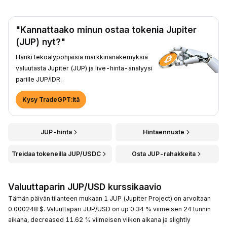
"Kannattaako minun ostaa tokenia Jupiter
(JUP) nyt?"
Hanki tekoälypohjaisia markkinanäkemyksiä
valuutasta Jupiter (JUP) ja live-hinta-analyysi
parille JUP/IDR.
Kysy TradeGPT:ltä
JUP-hinta
Hintaennuste
Treidaa tokeneilla JUP/USDC
Osta JUP-rahakkeita
Valuuttaparin JUP/USD kurssikaavio
Tämän päivän tilanteen mukaan 1 JUP (Jupiter Project) on arvoltaan
0.000248 $. Valuuttapari JUP/USD on up 0.34 % viimeisen 24 tunnin
aikana, decreased 11.62 % viimeisen viikon aikana ja slightly