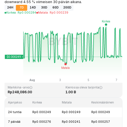
downward 4.55 % viimeisen 30 päivän aikana.
24H
7D
14D
30D
60D
200D
Korkea
:
Rp
0.000284
Matala
:
Rp
0.000239
Viimeksi päivitetty: 2026-08-07 klo 08:20 GMT+0
Kaikkien aikojen huippu
Kaikkien aikojen alin hinta
Rp0.128999
Rp0.000004
Markkina-arvo
Kierrossa oleva tarjonta
Rp248,086.00
1.00 B
Ajanjakso
Korkea
Matala
Keskimääräinen
24 tuntia
Rp0.000249
Rp0.000249
Rp0.000249
7 päivää
Rp0.000276
Rp0.000241
Rp0.000257