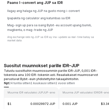
Paano I-convert ang JUP sa IDR
Ilagay ang halaga ng JUP na gusto mong i-convert
Ipapakita ng calculator ang katumbas sa IDR
Mag-sign up para sa isang Bybit-eu account upang bumili,
magbenta, o mag-trade ng JUP
Ang exchange rate ng JUP sa IDR ay ina-update sa real-time batay sa
market data.
Suositut muunnokset parille IDR–JUP
Tutustu suosittuihin muunnossummiin parille IDR–JUP, 0,001 IDR-
tokenista aina 100 IDR-tokeniin asti. Reaaliaikaiset muunnosarvot
perustuvat Bybit-euin yhdistettyihin takaajahintoihin.
Nyt
24 tuntia sitten
1 kuukausi sitten
1 vuosi sitten
Muunna IDR valuutaksi JUP
JUP-arvo
Muunna JUP valuutaksi IDR
IDR-arv
$1
0.00029972 JUP
0.001 JUP
$3.3