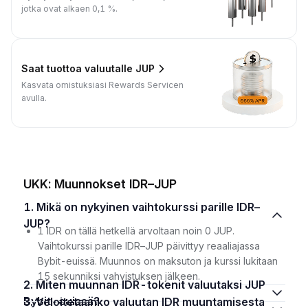
jotka ovat alkaen 0,1 %.
Saat tuottoa valuutalle JUP
Kasvata omistuksiasi Rewards Servicen
avulla.
UKK: Muunnokset IDR–JUP
1. Mikä on nykyinen vaihtokurssi parille IDR–
JUP?
1 IDR on tällä hetkellä arvoltaan noin 0 JUP.
Vaihtokurssi parille IDR–JUP päivittyy reaaliajassa
Bybit-euissä. Muunnos on maksuton ja kurssi lukitaan
15 sekunniksi vahvistuksen jälkeen.
2. Miten muunnan IDR-tokenit valuutaksi JUP
Bybit-euissä?
3. Veloitetaanko valuutan IDR muuntamisesta