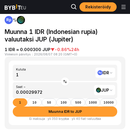
Rekisteröidy
Koti
IDR to JUP
Muunna 1 IDR (Indonesian rupia)
valuutaksi JUP (Jupiter)
1 IDR ≈ 0.000300 JUP
▼
-0.86%
24h
Viimeisin päivitys
：
2026/08/07 08:20
(
GMT+0
)
Kuluta
IDR
Saat ~
JUP
1
10
50
100
500
1000
10000
Muunna IDR to JUP
Ei maksuja · yli 350 kryptoa · yli 40 fiat-valuuttaa