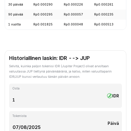
30 päivää
Rp0.000290
Rp0.000226
Rp0.000261
90 päivää
Rp0.000295
Rp0.000057
Rp0.000235
1 vuotta
Rp0.001825
Rp0.000048
Rp0.000513
Historiallinen laskin: IDR --> JUP
Selvitä, kuinka paljon tokenisi IDR (Jupiter Project) olivat arvoltaan
valuutassa JUP tiettynä päivämääränä, ja katso, miten valuuttaparin
IDR/JUP kurssi vertautuu tämän päivän arvoon.
Osta
IDR
Tokenista
Päivä