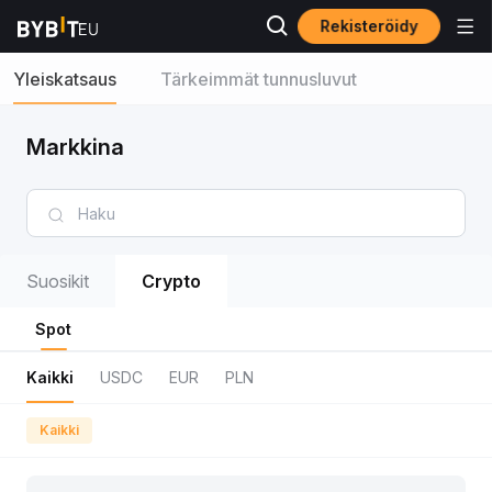
Rekisteröidy
Yleiskatsaus
Tärkeimmät tunnusluvut
Markkina
Suosikit
Crypto
Spot
Kaikki
USDC
EUR
PLN
Kaikki