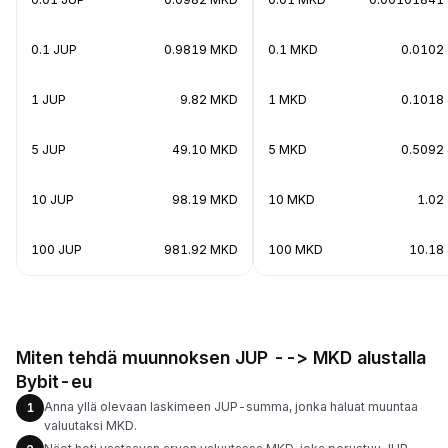
0.1 JUP
0.9819 MKD
0.1 MKD
0.0102
1 JUP
9.82 MKD
1 MKD
0.1018
5 JUP
49.10 MKD
5 MKD
0.5092
10 JUP
98.19 MKD
10 MKD
1.02
100 JUP
981.92 MKD
100 MKD
10.18
Miten tehdä muunnoksen JUP --> MKD alustalla
Bybit-eu
Anna yllä olevaan laskimeen JUP-summa, jonka haluat muuntaa
1
valuutaksi MKD.