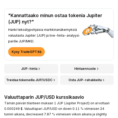
"Kannattaako minun ostaa tokenia Jupiter
(JUP) nyt?"
Hanki tekoälypohjaisia markkinanäkemyksiä
valuutasta Jupiter (JUP) ja live-hinta-analyysi
parille JUP/MKD.
Kysy TradeGPT:ltä
JUP-hinta
Hintaennuste
Treidaa tokeneilla JUP/USDC
Osta JUP-rahakkeita
Valuuttaparin JUP/USD kurssikaavio
Tämän päivän tilanteen mukaan 1 JUP (Jupiter Project) on arvoltaan
0.000249 $. Valuuttapari JUP/USD on down 0.11 % viimeisen 24
tunnin aikana, decreased 7.87 % viimeisen viikon aikana ja slightly