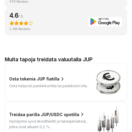
47K Reviews
4.6
/ 5
1.4M Reviews
Muita tapoja treidata valuutalla JUP
Osta tokenia JUP fiatilla
Osta helposti pankkikortilla tai pankkisiirrolla.
Treidaa parilla JUP/USDC spotilla
Hyödynnä syvä likviditeetti ja takaajamaksut,
jotka ovat alkaen 0,1 %.