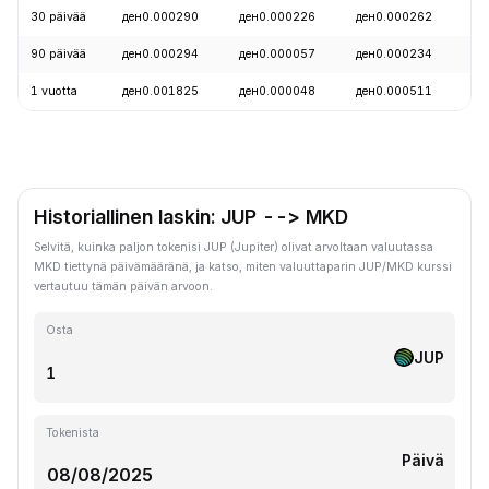
30 päivää
ден0.000290
ден0.000226
ден0.000262
90 päivää
ден0.000294
ден0.000057
ден0.000234
1 vuotta
ден0.001825
ден0.000048
ден0.000511
Historiallinen laskin: JUP --> MKD
Selvitä, kuinka paljon tokenisi JUP (Jupiter) olivat arvoltaan valuutassa
MKD tiettynä päivämääränä, ja katso, miten valuuttaparin JUP/MKD kurssi
vertautuu tämän päivän arvoon.
Osta
JUP
Tokenista
Päivä