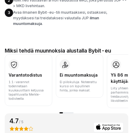
Näet heti vastaavan arvon valuutassa MKD, joka perustuu JUP --
2
> MKD livehintaan.
Avaa ilmainen Bybit-eu-tili muuntaaksesi, ostaaksesi,
3
myydäksesi tai treidataksesi valuutalla JUP
ilman
muuntomaksuja
.
Miksi tehdä muunnoksia alustalla Bybit-eu
Varantotodistus
Ei muuntomaksuja
Yli 86 milj.
käyttäjää
1:1-varannot
Ei piilokuluja. Noteerattu
todennetaan
kurssi on lopullinen
Liity yhteen m
kuukausittain ketjussa
hinta, jonka maksat.
parhaimmista 
tapahtuvalla Merkle-
treidausvolyym
todisteella.
likviditeetin pe
4.7
/ 5