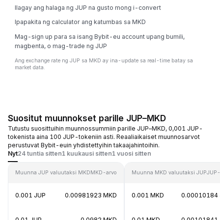
Ilagay ang halaga ng JUP na gusto mong i-convert
Ipapakita ng calculator ang katumbas sa MKD
Mag-sign up para sa isang Bybit-eu account upang bumili,
magbenta, o mag-trade ng JUP
Ang exchange rate ng JUP sa MKD ay ina-update sa real-time batay sa
market data.
Suositut muunnokset parille JUP–MKD
Tutustu suosittuihin muunnossummiin parille JUP–MKD, 0,001 JUP-
tokenista aina 100 JUP-tokeniin asti. Reaaliaikaiset muunnosarvot
perustuvat Bybit-euin yhdistettyihin takaajahintoihin.
Nyt
24 tuntia sitten
1 kuukausi sitten
1 vuosi sitten
Muunna JUP valuutaksi MKD
MKD-arvo
Muunna MKD valuutaksi JUP
JUP-
0.001 JUP
0.00981923 MKD
0.001 MKD
0.00010184
0.01 JUP
0.0982 MKD
0.01 MKD
0.00101841