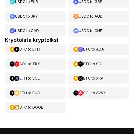
USDC
to
EUR
USDC
to
GBP
USDC
to
JPY
USDC
to
AUD
USDC
to
CAD
USDC
to
CHF
Kryptoista kryptoiksi
BTC
to
ETH
BTC
to
ADA
SOL
to
TRX
BTC
to
SOL
ETH
to
SOL
BTC
to
XRP
ETH
to
BNB
SOL
to
AVAX
BTC
to
DOGE