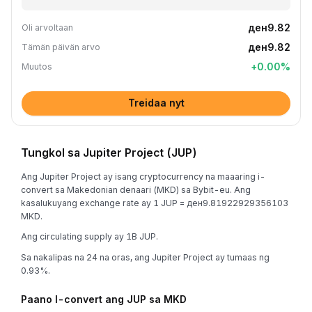
ден9.82
Oli arvoltaan
ден9.82
Tämän päivän arvo
+
0.00
%
Muutos
Treidaa nyt
Tungkol sa Jupiter Project (JUP)
Ang Jupiter Project ay isang cryptocurrency na maaaring i-
convert sa Makedonian denaari (MKD) sa Bybit-eu. Ang
kasalukuyang exchange rate ay 1 JUP = ден9.81922929356103
MKD.
Ang circulating supply ay 1B JUP.
Sa nakalipas na 24 na oras, ang Jupiter Project ay tumaas ng
0.93%.
Paano I-convert ang JUP sa MKD