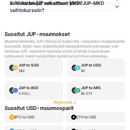
valuutasta JUP valuuttaan MKD?
5. Mitkä tekijät vaikuttavat parin JUP–MKD
vaihtokurssiin?
Suositut JUP-muunnokset
Muunna tokeneita JUP USD:ksi ja muiksi fiat-valuutoiksi reaaliaikaisilla
kursseilla. Bybit-euin yhdistettyihin takaajahintoihin perustuen voit
tarkistaa JUP-tokeniesi nykyisen arvon ja tehdä muunnoksen
luottavaisin mielin hyödyntäen tarkat kurssit ilman piilokuluja.
JUP
to
SGD
JUP
to
USD
S$0
$0
JUP
to
AED
JUP
to
ARS
د.إ0.001
$0.373
Näytä lisää
↓
Suositut USD-muunnosparit
BTC
to
USD
ETH
to
USD