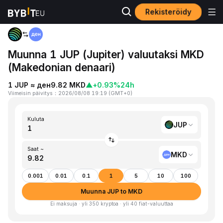
Rekisteröidy
Koti
JUP to MKD
Muunna 1 JUP (Jupiter) valuutaksi MKD
(Makedonian denaari)
1 JUP ≈ ден9.82 MKD
▲
+0.93%
24h
Viimeisin päivitys
：
2026/08/08 19:19
(
GMT+0
)
Kuluta
JUP
Saat ~
MKD
0.001
0.01
0.1
1
5
10
100
Muunna JUP to MKD
Ei maksuja · yli 350 kryptoa · yli 40 fiat-valuuttaa