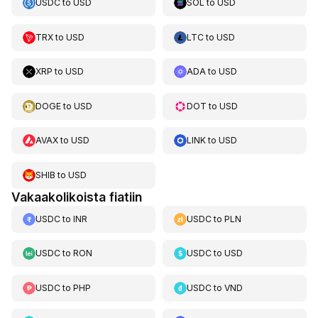
USDC
to
USD
SOL
to
USD
TRX
to
USD
LTC
to
USD
XRP
to
USD
ADA
to
USD
DOGE
to
USD
DOT
to
USD
AVAX
to
USD
LINK
to
USD
SHIB
to
USD
Vakaakolikoista fiatiin
USDC
to
INR
USDC
to
PLN
USDC
to
RON
USDC
to
USD
USDC
to
PHP
USDC
to
VND