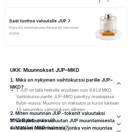
Saat tuottoa valuutalle JUP
Kasvata omistuksiasi Rewards Servicen
avulla.
UKK: Muunnokset JUP–MKD
1. Mikä on nykyinen vaihtokurssi parille JUP–
MKD?
1 JUP on tällä hetkellä arvoltaan noin 9.819 MKD.
Vaihtokurssi parille JUP–MKD päivittyy reaaliajassa
Bybit-euissä. Muunnos on maksuton ja kurssi lukitaan
15 sekunniksi vahvistuksen jälkeen.
2. Miten muunnan JUP-tokenit valuutaksi
MKD Bybit-euissä?
3. Veloitetaanko valuutan JUP muuntamisesta
valuutaksi MKD maksuja?
4. Mikä on minimisumma, jonka voin muuntaa