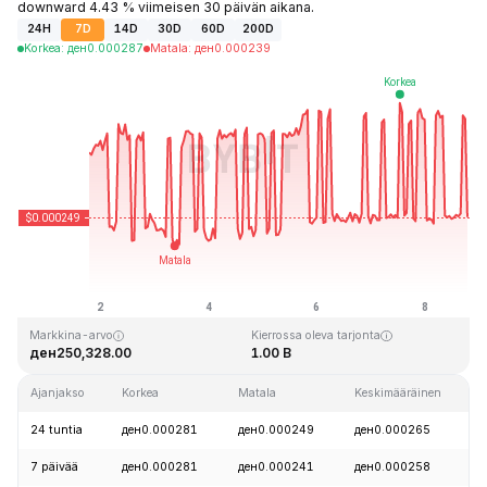
downward 4.43 % viimeisen 30 päivän aikana.
24H
7D
14D
30D
60D
200D
Korkea
:
ден
0.000287
Matala
:
ден
0.000239
Viimeksi päivitetty: 2026-08-08 klo 19:19 GMT+0
Kaikkien aikojen huippu
Kaikkien aikojen alin hinta
ден0.128999
ден0.000004
Markkina-arvo
Kierrossa oleva tarjonta
ден250,328.00
1.00 B
Ajanjakso
Korkea
Matala
Keskimääräinen
24 tuntia
ден0.000281
ден0.000249
ден0.000265
7 päivää
ден0.000281
ден0.000241
ден0.000258