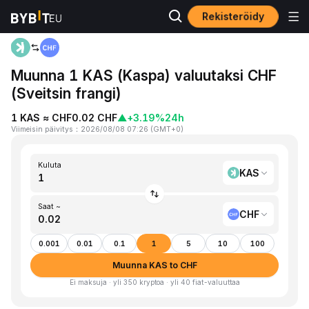
Rekisteröidy
Koti
KAS to CHF
Muunna 1 KAS (Kaspa) valuutaksi CHF
(Sveitsin frangi)
1 KAS ≈ CHF0.02 CHF
▲
+3.19%
24h
Viimeisin päivitys
：
2026/08/08 07:26
(
GMT+0
)
Kuluta
KAS
Saat ~
CHF
0.001
0.01
0.1
1
5
10
100
Muunna KAS to CHF
Ei maksuja · yli 350 kryptoa · yli 40 fiat-valuuttaa