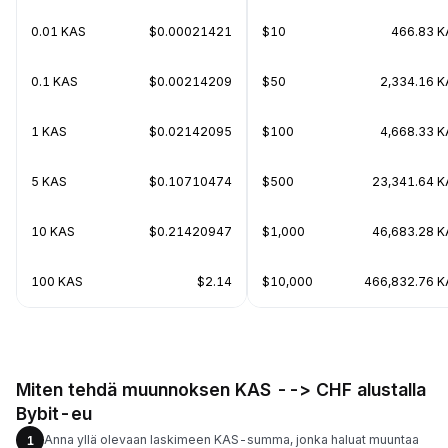
0.01 KAS
$0.00021421
$10
466.83 K
0.1 KAS
$0.00214209
$50
2,334.16 
1 KAS
$0.02142095
$100
4,668.33 
5 KAS
$0.10710474
$500
23,341.64 
10 KAS
$0.21420947
$1,000
46,683.28 
100 KAS
$2.14
$10,000
466,832.76 K
Miten tehdä muunnoksen KAS --> CHF alustalla
Bybit-eu
Anna yllä olevaan laskimeen KAS-summa, jonka haluat muuntaa
1