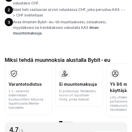
valuutaksi CHF.
Näet heti vastaavan arvon valuutassa CHF, joka perustuu KAS --
2
> CHF livehintaan.
Avaa ilmainen Bybit-eu-tili muuntaaksesi, ostaaksesi,
3
myydäksesi tai treidataksesi valuutalla KAS
ilman
muuntomaksuja
.
Miksi tehdä muunnoksia alustalla Bybit-eu
Varantotodistus
Ei muuntomaksuja
Yli 86 milj.
käyttäjää
1:1-varannot
Ei piilokuluja. Noteerattu
todennetaan
kurssi on lopullinen
Liity yhteen m
kuukausittain ketjussa
hinta, jonka maksat.
parhaimmista 
tapahtuvalla Merkle-
treidausvolyym
todisteella.
likviditeetin pe
4.7
/ 5