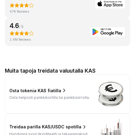
47K Reviews
4.6
/ 5
1.4M Reviews
Muita tapoja treidata valuutalla KAS
Osta tokenia KAS fiatilla
Osta helposti pankkikortilla tai pankkisiirrolla.
Treidaa parilla KAS/USDC spotilla
Hyödynnä syvä likviditeetti ja takaajamaksut,