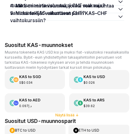
muuntamisesta valuutaksi CHF maksuja?
4. Mikä on minimisumma, jonka voin muuntaa
valuutasta KAS valuuttaan CHF?
5. Mitkä tekijät vaikuttavat parin KAS–CHF
vaihtokurssiin?
Suositut KAS-muunnokset
Muunna tokeneita KAS USD:ksi ja muiksi fiat-valuutoiksi reaaliaikaisilla
kursseilla. Bybit-euin yhdistettyihin takaajahintoihin perustuen voit
tarkistaa KAS-tokeniesi nykyisen arvon ja tehdä muunnoksen
luottavaisin mielin hyödyntäen tarkat kurssit ilman piilokuluja.
KAS
to
SGD
KAS
to
USD
S$0.034
$0.026
KAS
to
AED
KAS
to
ARS
د.إ0.097
$39.62
Näytä lisää
↓
Suositut USD-muunnosparit
BTC
to
USD
ETH
to
USD