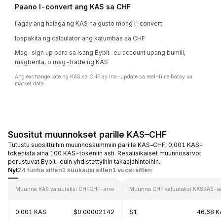
Paano I-convert ang KAS sa CHF
Ilagay ang halaga ng KAS na gusto mong i-convert
Ipapakita ng calculator ang katumbas sa CHF
Mag-sign up para sa isang Bybit-eu account upang bumili,
magbenta, o mag-trade ng KAS
Ang exchange rate ng KAS sa CHF ay ina-update sa real-time batay sa
market data.
Suositut muunnokset parille KAS–CHF
Tutustu suosittuihin muunnossummiin parille KAS–CHF, 0,001 KAS-
tokenista aina 100 KAS-tokeniin asti. Reaaliaikaiset muunnosarvot
perustuvat Bybit-euin yhdistettyihin takaajahintoihin.
Nyt
24 tuntia sitten
1 kuukausi sitten
1 vuosi sitten
Muunna KAS valuutaksi CHF
CHF-arvo
Muunna CHF valuutaksi KAS
KAS-a
0.001 KAS
$0.00002142
$1
46.68 K