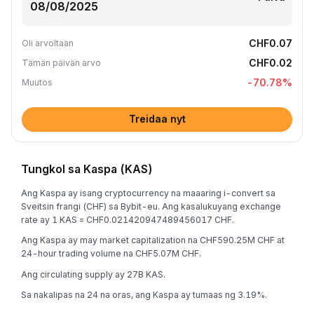
CHF0.07
Oli arvoltaan
CHF0.02
Tämän päivän arvo
-70.78
%
Muutos
Treidaa nyt
Tungkol sa Kaspa (KAS)
Ang Kaspa ay isang cryptocurrency na maaaring i-convert sa
Sveitsin frangi (CHF) sa Bybit-eu. Ang kasalukuyang exchange
rate ay 1 KAS = CHF0.021420947489456017 CHF.
Ang Kaspa ay may market capitalization na CHF590.25M CHF at
24-hour trading volume na CHF5.07M CHF.
Ang circulating supply ay 27B KAS.
Sa nakalipas na 24 na oras, ang Kaspa ay tumaas ng 3.19%.