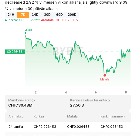
decreased 2.92 % viimeisen viikon aikana ja slightly downward 9.09
% viimeisen 30 päivän aikana.
24H
7D
14D
30D
60D
200D
Korkea
:
CHF
0.027225
Matala
:
CHF
0.025315
Viimeksi päivitetty: 2026-08-08 klo 07:26 GMT+0
Kaikkien aikojen huippu
Kaikkien aikojen alin hinta
CHF0.207411
CHF0.000171
Markkina-arvo
Kierrossa oleva tarjonta
CHF730.48M
27.50 B
Ajanjakso
Korkea
Matala
Keskimääräinen
24 tuntia
CHF0.026453
CHF0.026453
CHF0.026453