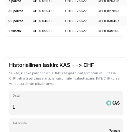
7 päivää
CHF0.026799
CHF0.025627
CHF0.026318
30 päivää
CHF0.029466
CHF0.025627
CHF0.027853
90 päivää
CHF0.040399
CHF0.025627
CHF0.030457
1 vuotta
CHF0.099309
CHF0.025627
CHF0.049205
Historiallinen laskin: KAS --> CHF
Selvitä, kuinka paljon tokenisi KAS (Kaspa) olivat arvoltaan valuutassa
CHF tiettynä päivämääränä, ja katso, miten valuuttaparin KAS/CHF kurssi
vertautuu tämän päivän arvoon.
Osta
KAS
Tokenista
Päivä