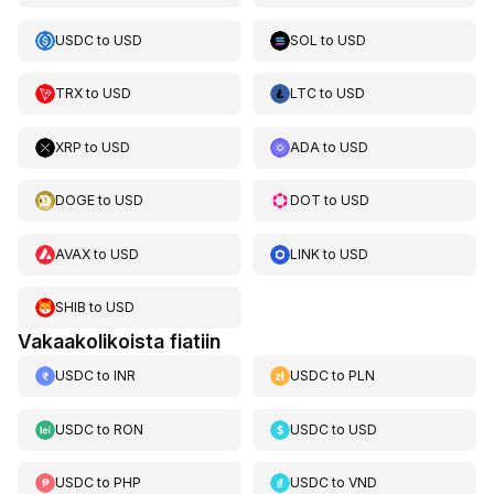
USDC
to
USD
SOL
to
USD
TRX
to
USD
LTC
to
USD
XRP
to
USD
ADA
to
USD
DOGE
to
USD
DOT
to
USD
AVAX
to
USD
LINK
to
USD
SHIB
to
USD
Vakaakolikoista fiatiin
USDC
to
INR
USDC
to
PLN
USDC
to
RON
USDC
to
USD
USDC
to
PHP
USDC
to
VND