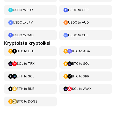
USDC
to
EUR
USDC
to
GBP
USDC
to
JPY
USDC
to
AUD
USDC
to
CAD
USDC
to
CHF
Kryptoista kryptoiksi
BTC
to
ETH
BTC
to
ADA
SOL
to
TRX
BTC
to
SOL
ETH
to
SOL
BTC
to
XRP
ETH
to
BNB
SOL
to
AVAX
BTC
to
DOGE