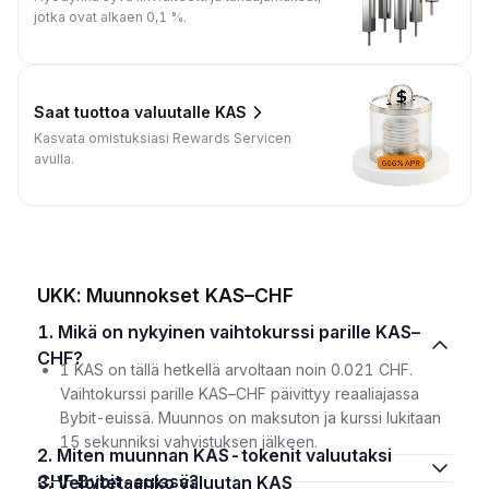
jotka ovat alkaen 0,1 %.
Saat tuottoa valuutalle KAS
Kasvata omistuksiasi Rewards Servicen
avulla.
UKK: Muunnokset KAS–CHF
1. Mikä on nykyinen vaihtokurssi parille KAS–
CHF?
1 KAS on tällä hetkellä arvoltaan noin 0.021 CHF.
Vaihtokurssi parille KAS–CHF päivittyy reaaliajassa
Bybit-euissä. Muunnos on maksuton ja kurssi lukitaan
15 sekunniksi vahvistuksen jälkeen.
2. Miten muunnan KAS-tokenit valuutaksi
CHF Bybit-euissä?
3. Veloitetaanko valuutan KAS