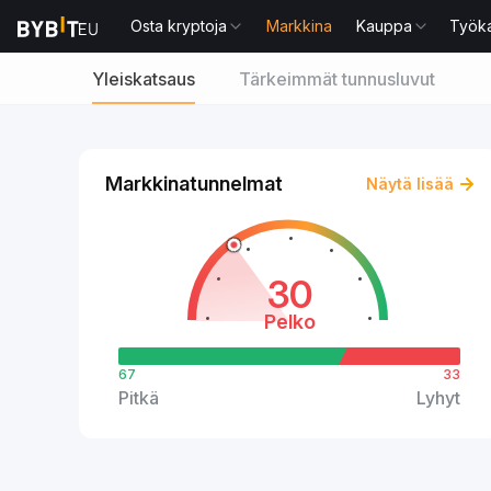
Osta kryptoja
Markkina
Kauppa
Työka
Yleiskatsaus
Tärkeimmät tunnusluvut
Markkinatunnelmat
Näytä lisää
30
Pelko
67
33
Pitkä
Lyhyt