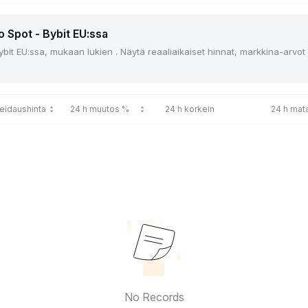
o Spot - Bybit EU:ssa
ybit EU:ssa, mukaan lukien . Näytä reaaliaikaiset hinnat, markkina-arvot
reidaushinta
24 h muutos %
24 h korkein
24 h mata
No Records