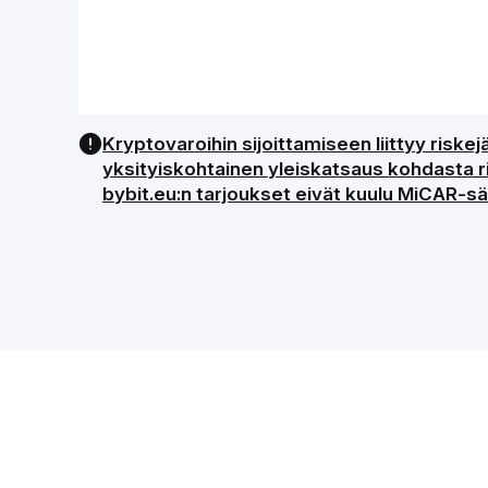
Kryptovaroihin sijoittamiseen liittyy risk
yksityiskohtainen yleiskatsaus kohdasta ris
bybit.eu:n tarjoukset eivät kuulu MiCAR-sää