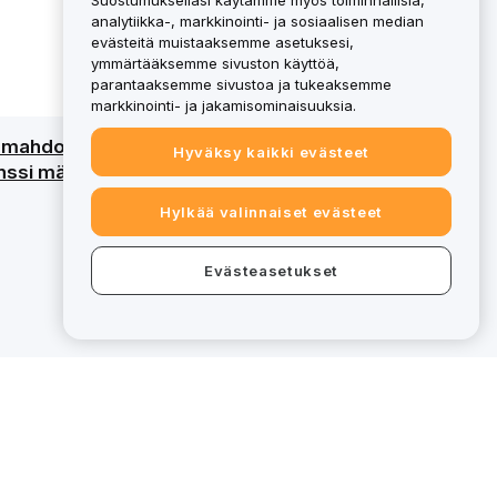
Suostumuksellasi käytämme myös toiminnallisia,
analytiikka-, markkinointi- ja sosiaalisen median
evästeitä muistaaksemme asetuksesi,
ymmärtääksemme sivuston käyttöä,
parantaaksemme sivustoa ja tukeaksemme
markkinointi- ja jakamisominaisuuksia.
an mahdollinen menetys. Katso
Hyväksy kaikki evästeet
ssi määritettyjä palveluja varten, tietyt
Hylkää valinnaiset evästeet
Evästeasetukset