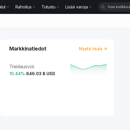
lut
Rahoitus
Tutustu
Lisää varoja
Markkinatiedot
Näytä lisää
Treidausvol.
10.44
%
646.03 B USD