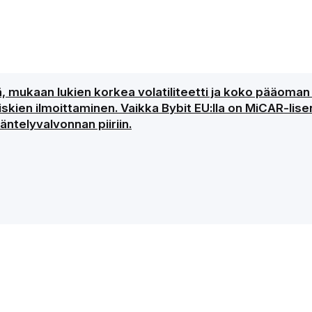
ejä, mukaan lukien korkea volatiliteetti ja koko pääom
kien ilmoittaminen. Vaikka Bybit EU:lla on MiCAR-lisen
ntelyvalvonnan piiriin.