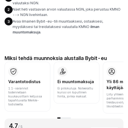
valuutaksi NGN.
Näet heti vastaavan arvon valuutassa NGN, joka perustuu KMNO
2
--> NGN livehintaan.
Avaa ilmainen Bybit-eu-tili muuntaaksesi, ostaaksesi,
3
myydäksesi tai treidataksesi valuutalla KMNO
ilman
muuntomaksuja
.
Miksi tehdä muunnoksia alustalla Bybit-eu
Varantotodistus
Ei muuntomaksuja
Yli 86 milj.
käyttäjää
1:1-varannot
Ei piilokuluja. Noteerattu
todennetaan
kurssi on lopullinen
Liity yhteen m
kuukausittain ketjussa
hinta, jonka maksat.
parhaimmista 
tapahtuvalla Merkle-
treidausvolyym
todisteella.
likviditeetin pe
4.7
/ 5