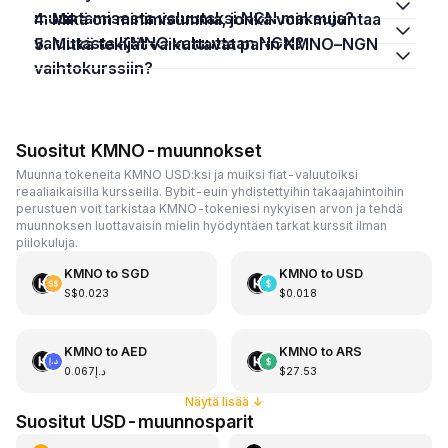
muuntamisesta valuutaksi NGN maksuja?
4. Mikä on minimisumma, jonka voin muuntaa
valuutasta KMNO valuuttaan NGN?
5. Mitkä tekijät vaikuttavat parin KMNO–NGN
vaihtokurssiin?
Suositut KMNO-muunnokset
Muunna tokeneita KMNO USD:ksi ja muiksi fiat-valuutoiksi
reaaliaikaisilla kursseilla. Bybit-euin yhdistettyihin takaajahintoihin
perustuen voit tarkistaa KMNO-tokeniesi nykyisen arvon ja tehdä
muunnoksen luottavaisin mielin hyödyntäen tarkat kurssit ilman
piilokuluja.
KMNO
to
SGD
KMNO
to
USD
S$0.023
$0.018
KMNO
to
AED
KMNO
to
ARS
د.إ0.067
$27.53
Näytä lisää
↓
Suositut USD-muunnosparit