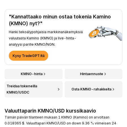
"Kannattaako minun ostaa tokenia Kamino
(KMNO) nyt?"
Hanki tekoälypohjaisia markkinanäkemyksiä
valuutasta Kamino (KMNO) ja live-hinta-
analyysi parille KMNO/NGN.
Kysy TradeGPT:ltä
KMNO-hinta
Hintaennuste
Treidaa tokeneilla
Osta KMNO-rahakkeita
KMNO/USDC
Valuuttaparin KMNO/USD kurssikaavio
Tämän päivän tilanteen mukaan 1 KMNO (Kamino) on arvoltaan
0.018365 $. Valuuttapari KMNO/USD on down 9.36 % viimeisen 24