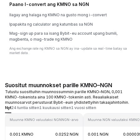
Paano I-convert ang KMNO sa NGN
Ilagay ang halaga ng KMNO na gusto mong i-convert
Ipapakita ng calculator ang katumbas sa NGN
Mag-sign up para sa isang Bybit-eu account upang bumili,
magbenta, o mag-trade ng KMNO
Ang exchange rate ng KMNO sa NGN ay ina-update sa real-time batay sa
market data.
Suositut muunnokset parille KMNO–NGN
Tutustu suosittuihin muunnossummiin parille KMNO–NGN, 0,001
KMNO-tokenista aina 100 KMNO-tokeniin asti. Reaaliaikaiset
muunnosarvot perustuvat Bybit-euin yhdistettyihin takaajahintoihin.
Nyt
24 tuntia sitten
1 kuukausi sitten
1 vuosi sitten
Muunna KMNO valuutaksi NGN
NGN-arvo
Muunna NGN valuutaksi KMNO
0.001 KMNO
0.0252 NGN
0.001 NGN
0.0000