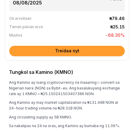
₦79.46
Oli arvoltaan
₦25.15
Tämän päivän arvo
-68.35
%
Muutos
Treidaa nyt
Tungkol sa Kamino (KMNO)
Ang Kamino ay isang cryptocurrency na maaaring i-convert sa
Nigerian naira (NGN) sa Bybit-eu. Ang kasalukuyang exchange
rate ay 1 KMNO = ₦25.150241503407386 NGN.
Ang Kamino ay may market capitalization na ₦131.49B NGN at
24-hour trading volume na ₦28.31B NGN.
Ang circulating supply ay 5B KMNO.
Sa nakalipas na 24 na oras, ang Kamino ay bumaba ng 11.06%.