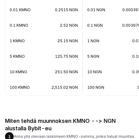
0.01 KMNO
0.2515 NGN
0.01 NGN
0.0003
0.1 KMNO
2.52 NGN
0.1 NGN
0.0039
1 KMNO
25.15 NGN
1 NGN
0.
5 KMNO
125.75 NGN
5 NGN
0.
10 KMNO
251.50 NGN
10 NGN
0.
100 KMNO
2,515.02 NGN
100 NGN
Miten tehdä muunnoksen KMNO --> NGN
alustalla Bybit-eu
Anna yllä olevaan laskimeen KMNO-summa, jonka haluat muuntaa
1