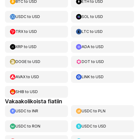
BTC
to
USD
ETH
to
USD
USDC
to
USD
SOL
to
USD
TRX
to
USD
LTC
to
USD
XRP
to
USD
ADA
to
USD
DOGE
to
USD
DOT
to
USD
AVAX
to
USD
LINK
to
USD
SHIB
to
USD
Vakaakolikoista fiatiin
USDC
to
INR
USDC
to
PLN
USDC
to
RON
USDC
to
USD