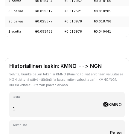
7 päivää
₦0.018404
₦0.017957
₦0.018169
-
30 päivää
₦0.019317
₦0.017521
₦0.018285
-
90 päivää
₦0.025877
₦0.013976
₦0.018796
+
1 vuotta
₦0.093458
₦0.013976
₦0.040441
-
Historiallinen laskin: KMNO --> NGN
Selvitä, kuinka paljon tokenisi KMNO (Kamino) olivat arvoltaan valuutassa
NGN tiettynä päivämääränä, ja katso, miten valuuttaparin KMNO/NGN
kurssi vertautuu tämän päivän arvoon.
Osta
KMNO
Tokenista
Päivä