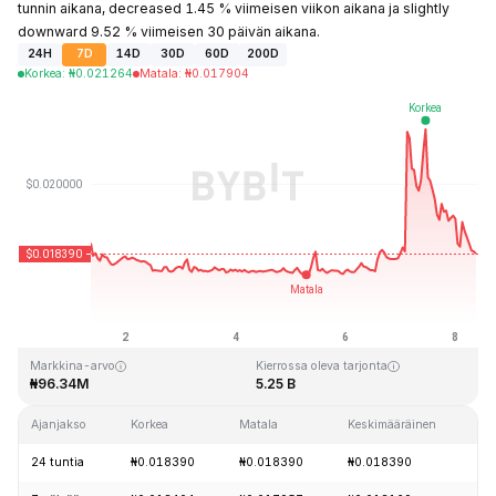
tunnin aikana, decreased 1.45 % viimeisen viikon aikana ja slightly
downward 9.52 % viimeisen 30 päivän aikana.
24H
7D
14D
30D
60D
200D
Korkea
:
₦
0.021264
Matala
:
₦
0.017904
Viimeksi päivitetty: 2026-08-08 klo 09:21 GMT+0
Kaikkien aikojen huippu
Kaikkien aikojen alin hinta
₦0.247842
₦0.013427
Markkina-arvo
Kierrossa oleva tarjonta
₦96.34M
5.25 B
Ajanjakso
Korkea
Matala
Keskimääräinen
M
24 tuntia
₦0.018390
₦0.018390
₦0.018390
-