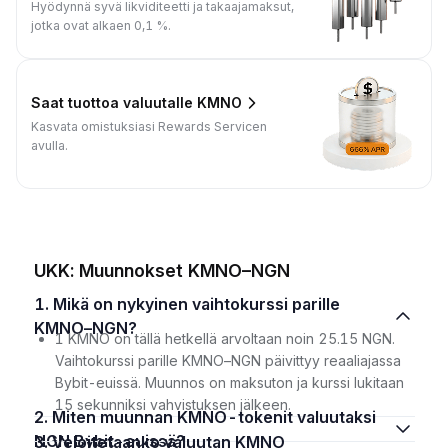
Hyödynnä syvä likviditeetti ja takaajamaksut,
jotka ovat alkaen 0,1 %.
Saat tuottoa valuutalle KMNO
Kasvata omistuksiasi Rewards Servicen
avulla.
UKK: Muunnokset KMNO–NGN
1. Mikä on nykyinen vaihtokurssi parille
KMNO–NGN?
1 KMNO on tällä hetkellä arvoltaan noin 25.15 NGN.
Vaihtokurssi parille KMNO–NGN päivittyy reaaliajassa
Bybit-euissä. Muunnos on maksuton ja kurssi lukitaan
15 sekunniksi vahvistuksen jälkeen.
2. Miten muunnan KMNO-tokenit valuutaksi
NGN Bybit-euissä?
3. Veloitetaanko valuutan KMNO