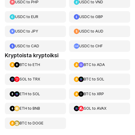
USDC
to
PHP
USDC
to
VND
USDC
to
EUR
USDC
to
GBP
USDC
to
JPY
USDC
to
AUD
USDC
to
CAD
USDC
to
CHF
Kryptoista kryptoiksi
BTC
to
ETH
BTC
to
ADA
SOL
to
TRX
BTC
to
SOL
ETH
to
SOL
BTC
to
XRP
ETH
to
BNB
SOL
to
AVAX
BTC
to
DOGE