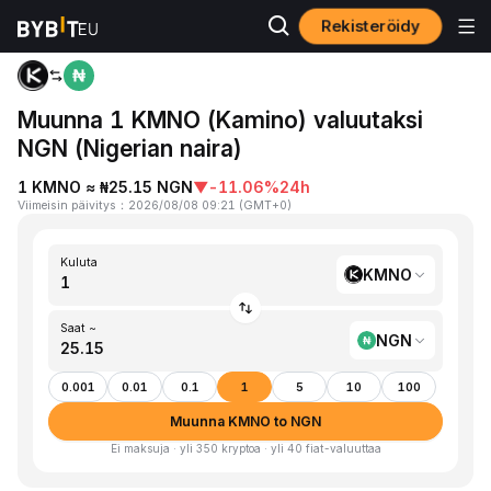
Rekisteröidy
Koti
KMNO to NGN
Muunna 1 KMNO (Kamino) valuutaksi
NGN (Nigerian naira)
1 KMNO ≈ ₦25.15 NGN
▼
-11.06%
24h
Viimeisin päivitys
：
2026/08/08 09:21
(
GMT+0
)
Kuluta
KMNO
Saat ~
NGN
0.001
0.01
0.1
1
5
10
100
Muunna KMNO to NGN
Ei maksuja · yli 350 kryptoa · yli 40 fiat-valuuttaa