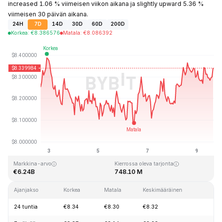
increased 1.06 % viimeisen viikon aikana ja slightly upward 5.36 %
viimeisen 30 päivän aikana.
24H
7D
14D
30D
60D
200D
Korkea
:
€
8.386576
Matala
:
€
8.086392
Viimeksi päivitetty: 2026-08-09 klo 16:21 GMT+0
Kaikkien aikojen huippu
Kaikkien aikojen alin hinta
€52.70
€0.148183
Markkina-arvo
Kierrossa oleva tarjonta
€6.24B
748.10 M
Ajanjakso
Korkea
Matala
Keskimääräinen
Mu
24 tuntia
€8.34
€8.30
€8.32
-0