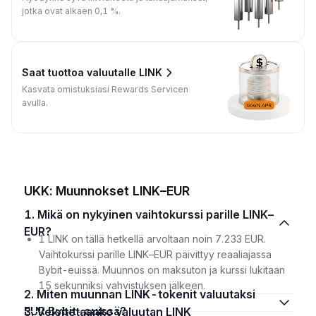
jotka ovat alkaen 0,1 %.
Saat tuottoa valuutalle LINK
Kasvata omistuksiasi Rewards Servicen
avulla.
UKK: Muunnokset LINK–EUR
1. Mikä on nykyinen vaihtokurssi parille LINK–
EUR?
1 LINK on tällä hetkellä arvoltaan noin 7.233 EUR.
Vaihtokurssi parille LINK–EUR päivittyy reaaliajassa
Bybit-euissä. Muunnos on maksuton ja kurssi lukitaan
15 sekunniksi vahvistuksen jälkeen.
2. Miten muunnan LINK-tokenit valuutaksi
EUR Bybit-euissä?
3. Veloitetaanko valuutan LINK