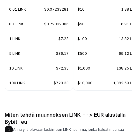
0.01 LINK
$0.07233281
$10
1.38 
0.1 LINK
$0.72332806
$50
6.91 
1 LINK
$7.23
$100
13.82 
5 LINK
$36.17
$500
69.12 
10 LINK
$72.33
$1,000
138.25 
100 LINK
$723.33
$10,000
1,382.50 
Miten tehdä muunnoksen LINK --> EUR alustalla
Bybit-eu
Anna yllä olevaan laskimeen LINK-summa, jonka haluat muuntaa
1