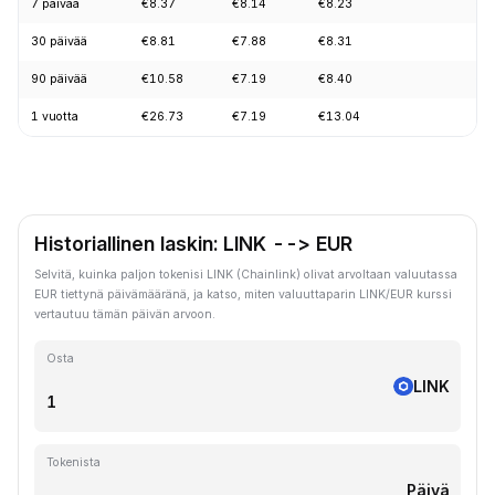
7 päivää
€8.37
€8.14
€8.23
+1
30 päivää
€8.81
€7.88
€8.31
+5
90 päivää
€10.58
€7.19
€8.40
+6
1 vuotta
€26.73
€7.19
€13.04
-6
Historiallinen laskin: LINK --> EUR
Selvitä, kuinka paljon tokenisi LINK (Chainlink) olivat arvoltaan valuutassa
EUR tiettynä päivämääränä, ja katso, miten valuuttaparin LINK/EUR kurssi
vertautuu tämän päivän arvoon.
Osta
LINK
Tokenista
Päivä