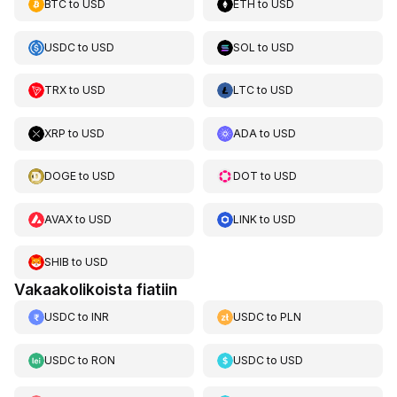
BTC
to
USD
ETH
to
USD
USDC
to
USD
SOL
to
USD
TRX
to
USD
LTC
to
USD
XRP
to
USD
ADA
to
USD
DOGE
to
USD
DOT
to
USD
AVAX
to
USD
LINK
to
USD
SHIB
to
USD
Vakaakolikoista fiatiin
USDC
to
INR
USDC
to
PLN
USDC
to
RON
USDC
to
USD