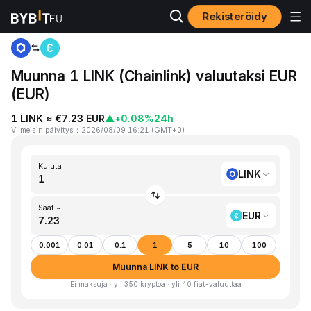
Rekisteröidy
Koti
LINK to EUR
Muunna 1 LINK (Chainlink) valuutaksi EUR
(EUR)
1 LINK ≈ €7.23 EUR
▲
+0.08%
24h
Viimeisin päivitys
：
2026/08/09 16:21
(
GMT+0
)
Kuluta
LINK
Saat ~
EUR
0.001
0.01
0.1
1
5
10
100
Muunna LINK to EUR
Ei maksuja · yli 350 kryptoa · yli 40 fiat-valuuttaa