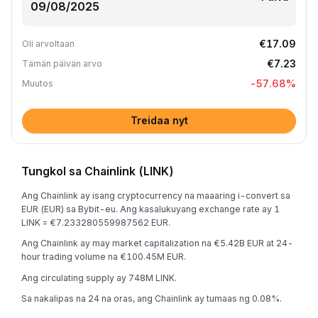
€17.09
Oli arvoltaan
€7.23
Tämän päivän arvo
-57.68
%
Muutos
Treidaa nyt
Tungkol sa Chainlink (LINK)
Ang Chainlink ay isang cryptocurrency na maaaring i-convert sa
EUR (EUR) sa Bybit-eu. Ang kasalukuyang exchange rate ay 1
LINK = €7.233280559987562 EUR.
Ang Chainlink ay may market capitalization na €5.42B EUR at 24-
hour trading volume na €100.45M EUR.
Ang circulating supply ay 748M LINK.
Sa nakalipas na 24 na oras, ang Chainlink ay tumaas ng 0.08%.