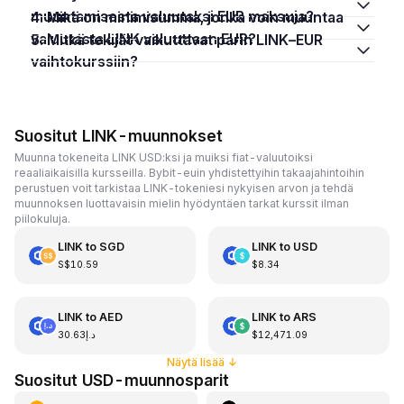
muuntamisesta valuutaksi EUR maksuja?
4. Mikä on minimisumma, jonka voin muuntaa
valuutasta LINK valuuttaan EUR?
5. Mitkä tekijät vaikuttavat parin LINK–EUR
vaihtokurssiin?
Suositut LINK-muunnokset
Muunna tokeneita LINK USD:ksi ja muiksi fiat-valuutoiksi
reaaliaikaisilla kursseilla. Bybit-euin yhdistettyihin takaajahintoihin
perustuen voit tarkistaa LINK-tokeniesi nykyisen arvon ja tehdä
muunnoksen luottavaisin mielin hyödyntäen tarkat kurssit ilman
piilokuluja.
LINK
to
SGD
LINK
to
USD
S$10.59
$8.34
LINK
to
AED
LINK
to
ARS
د.إ30.63
$12,471.09
Näytä lisää
↓
Suositut USD-muunnosparit