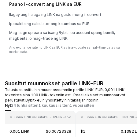
Paano I-convert ang LINK sa EUR
Ilagay ang halaga ng LINK na gusto mong i-convert
Ipapakita ng calculator ang katumbas sa EUR
Mag-sign up para sa isang Bybit-eu account upang bumili,
magbenta, o mag-trade ng LINK
Ang exchange rate ng LINK sa EUR ay ina-update sa real-time batay sa
market data.
Suositut muunnokset parille LINK–EUR
Tutustu suosittuihin muunnossummiin parille LINK–EUR, 0,001 LINK-
tokenista aina 100 LINK-tokeniin asti. Reaaliaikaiset muunnosarvot
perustuvat Bybit-euin yhdistettyihin takaajahintoihin.
Nyt
24 tuntia sitten
1 kuukausi sitten
1 vuosi sitten
Muunna LINK valuutaksi EUR
EUR-arvo
Muunna EUR valuutaksi LINK
LINK-
0.001 LINK
$0.00723328
$1
0.1382 