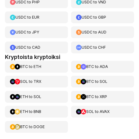
USDC
to
PHP
USDC
to
VND
USDC
to
EUR
USDC
to
GBP
USDC
to
JPY
USDC
to
AUD
USDC
to
CAD
USDC
to
CHF
Kryptoista kryptoiksi
BTC
to
ETH
BTC
to
ADA
SOL
to
TRX
BTC
to
SOL
ETH
to
SOL
BTC
to
XRP
ETH
to
BNB
SOL
to
AVAX
BTC
to
DOGE