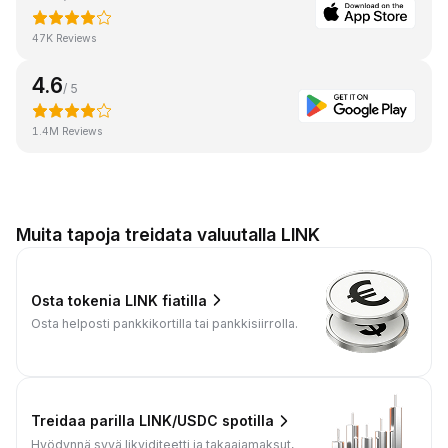
47K Reviews
4.6
/ 5
1.4M Reviews
Muita tapoja treidata valuutalla LINK
Osta tokenia LINK fiatilla
Osta helposti pankkikortilla tai pankkisiirrolla.
Treidaa parilla LINK/USDC spotilla
Hyödynnä syvä likviditeetti ja takaajamaksut,