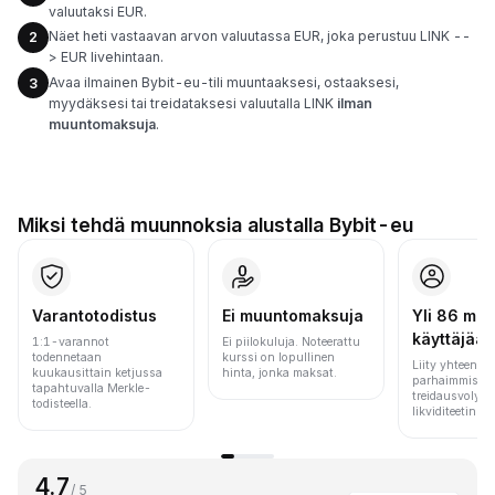
valuutaksi EUR.
Näet heti vastaavan arvon valuutassa EUR, joka perustuu LINK --
2
> EUR livehintaan.
Avaa ilmainen Bybit-eu-tili muuntaaksesi, ostaaksesi,
3
myydäksesi tai treidataksesi valuutalla LINK
ilman
muuntomaksuja
.
Miksi tehdä muunnoksia alustalla Bybit-eu
Varantotodistus
Ei muuntomaksuja
Yli 86 milj.
käyttäjää
1:1-varannot
Ei piilokuluja. Noteerattu
todennetaan
kurssi on lopullinen
Liity yhteen m
kuukausittain ketjussa
hinta, jonka maksat.
parhaimmista 
tapahtuvalla Merkle-
treidausvolyym
todisteella.
likviditeetin pe
4.7
/ 5