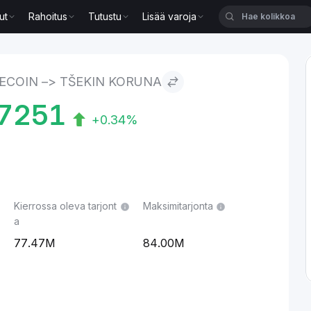
ut
Rahoitus
Tutustu
Lisää varoja
koruna
TECOIN –> TŠEKIN KORUNA
7251
+0.34%
Kierrossa oleva tarjont
Maksimitarjonta
a
77.47M
84.00M