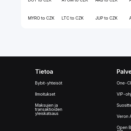
MYRO to CZK
LTC to CZK
JUP to CZK
Tietoa
Palve
Bybit-yhteisöt
One-Cl
Ilmoitukset
VIP-oh
Maksujen ja
Suositt
transaktioiden
yleiskatsaus
Veron 
Open B