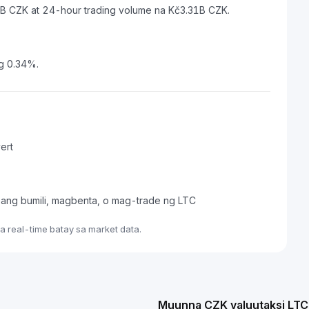
87B CZK at 24-hour trading volume na Kč3.31B CZK.
ng 0.34%.
ert
pang bumili, magbenta, o mag-trade ng LTC
 real-time batay sa market data.
Muunna CZK valuutaksi LTC