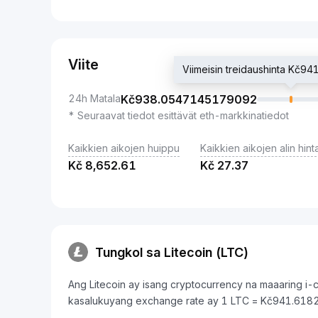
Viite
Viimeisin treidaushinta Kč
24h Matala
Kč
938.0547145179092
* Seuraavat tiedot esittävät eth-markkinatiedot
Kaikkien aikojen huippu
Kaikkien aikojen alin hint
Kč
8,652.61
Kč
27.37
Tungkol sa Litecoin (LTC)
Ang Litecoin ay isang cryptocurrency na maaaring i-
kasalukuyang exchange rate ay 1 LTC = Kč941.61