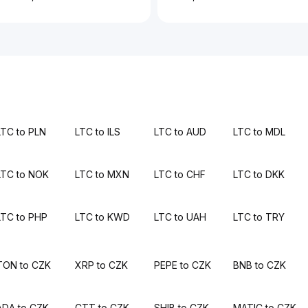
LTC to PLN
LTC to ILS
LTC to AUD
LTC to MDL
LTC to NOK
LTC to MXN
LTC to CHF
LTC to DKK
LTC to PHP
LTC to KWD
LTC to UAH
LTC to TRY
TON to CZK
XRP to CZK
PEPE to CZK
BNB to CZK
ADA to CZK
CTT to CZK
SHIB to CZK
MATIC to CZK