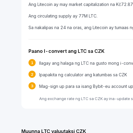
Ang Litecoin ay may market capitalization na Kč72.
Ang circulating supply ay 77M LTC.
Sa nakalipas na 24 na oras, ang Litecoin ay tumaas 
Paano I-convert ang LTC sa CZK
1
Ilagay ang halaga ng LTC na gusto mong i-conv
2
Ipapakita ng calculator ang katumbas sa CZK
3
Mag-sign up para sa isang Bybit-eu account u
Ang exchange rate ng LTC sa CZK ay ina-update sa
Muunna LTC valuutaksi CZK