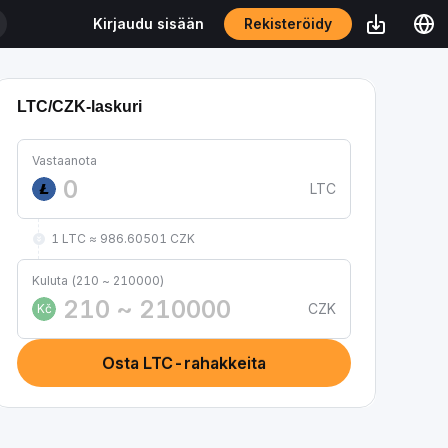
Rekisteröidy
Kirjaudu sisään
LTC/CZK-laskuri
Vastaanota
LTC
1 LTC ≈ 986.60501 CZK
Kuluta (210 ~ 210000)
CZK
Kč
Osta LTC-rahakkeita