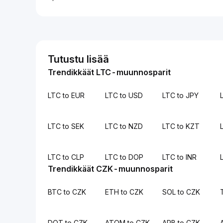
Tutustu lisää
Trendikkäät LTC-muunnosparit
LTC to EUR
LTC to USD
LTC to JPY
LTC to SEK
LTC to NZD
LTC to KZT
LTC to CLP
LTC to DOP
LTC to INR
Trendikkäät CZK-muunnosparit
BTC to CZK
ETH to CZK
SOL to CZK
DOT to CZK
ATOM to CZK
ARB to CZK