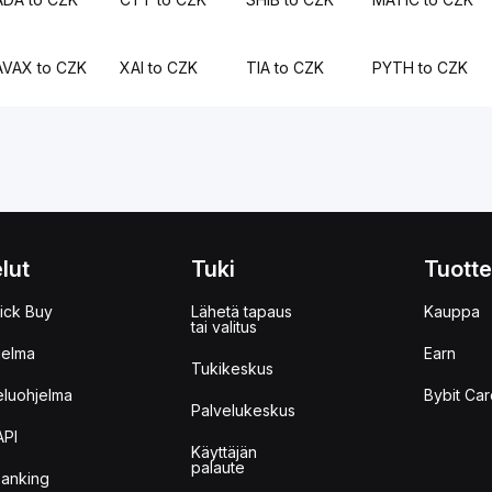
AVAX to CZK
XAI to CZK
TIA to CZK
PYTH to CZK
lut
Tuki
Tuotte
ick Buy
Lähetä tapaus
Kauppa
tai valitus
jelma
Earn
Tukikeskus
eluohjelma
Bybit Car
Palvelukeskus
API
Käyttäjän
palaute
anking