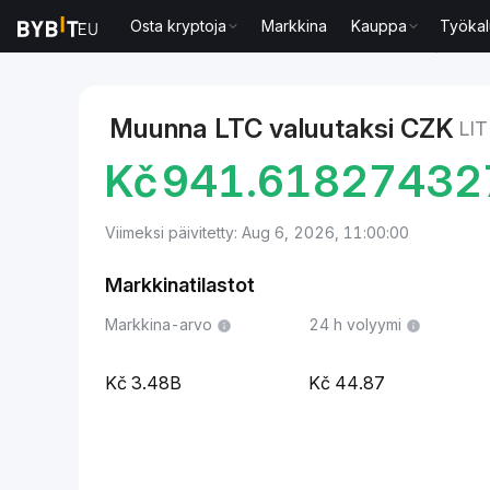
Osta kryptoja
Markkina
Kauppa
Työkal
Markkinat
Litecoin-hinta LTC
Litecoin to Tšekin 
Muunna LTC valuutaksi CZK
LI
Kč
941.61827432
Viimeksi päivitetty: Aug 6, 2026, 11:00:00
Markkinatilastot
Markkina-arvo
24 h volyymi
3.48B
44.87