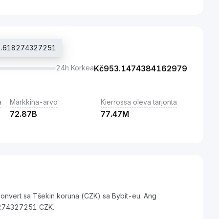
941.618274327251
24h Korkea
Kč
953.1474384162979
a
Markkina-arvo
Kierrossa oleva tarjonta
72.87B
77.47M
convert sa Tšekin koruna (CZK) sa Bybit-eu. Ang
8274327251 CZK.