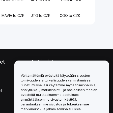
MAVIA to CZK
JTO to CZK
COQ to CZK
et
Lakiasiat
Eturistiriitapolitiikka
Välttämättömiä evästeitä käytetään sivuston
toimivuuden ja turvallisuuden varmistamiseen.
Yhteenveto säilytys- ja
hallinnointikäytännöstä
Suostumuksellasi käytämme myös toiminnallisia,
analytiikka-, markkinointi- ja sosiaalisen median
d
ESG-tiedot
evästeitä muistaaksemme asetuksesi,
ymmärtääksemme sivuston käyttöä,
Crypto-Asset White Papers
parantaaksemme sivustoa ja tukeaksemme
markkinointi- ja jakamisominaisuuksia.