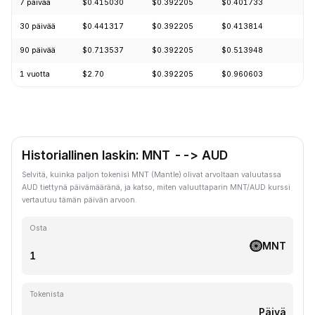
7 päivää
$0.415030
$0.392205
$0.401733
+
30 päivää
$0.441317
$0.392205
$0.413814
-
90 päivää
$0.713537
$0.392205
$0.513948
-
1 vuotta
$2.70
$0.392205
$0.960603
-
Historiallinen laskin: MNT --> AUD
Selvitä, kuinka paljon tokenisi MNT (Mantle) olivat arvoltaan valuutassa
AUD tiettynä päivämääränä, ja katso, miten valuuttaparin MNT/AUD kurssi
vertautuu tämän päivän arvoon.
Osta
MNT
Tokenista
Päivä