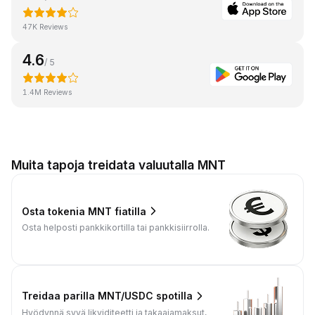
47K Reviews
4.6
/ 5
1.4M Reviews
Muita tapoja treidata valuutalla MNT
Osta tokenia MNT fiatilla
Osta helposti pankkikortilla tai pankkisiirrolla.
Treidaa parilla MNT/USDC spotilla
Hyödynnä syvä likviditeetti ja takaajamaksut,