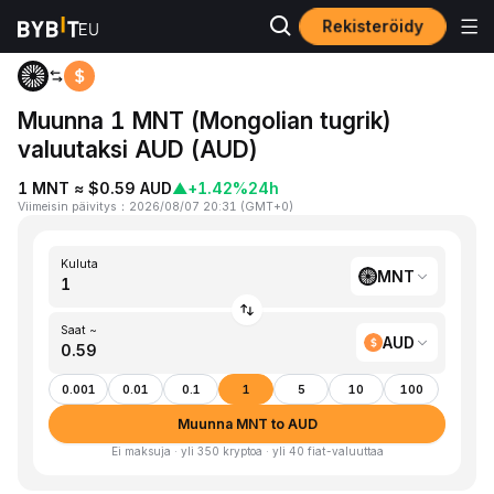
Rekisteröidy
Koti
MNT to AUD
Muunna 1 MNT (Mongolian tugrik)
valuutaksi AUD (AUD)
1 MNT ≈ $0.59 AUD
▲
+1.42%
24h
Viimeisin päivitys
：
2026/08/07 20:31
(
GMT+0
)
Kuluta
MNT
Saat ~
AUD
0.001
0.01
0.1
1
5
10
100
Muunna MNT to AUD
Ei maksuja · yli 350 kryptoa · yli 40 fiat-valuuttaa