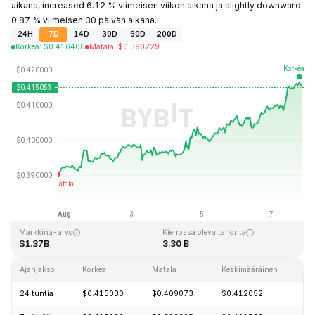
aikana, increased 6.12 % viimeisen viikon aikana ja slightly downward
0.87 % viimeisen 30 päivän aikana.
24H
7D
14D
30D
60D
200D
Korkea
:
$
0.416400
Matala
:
$
0.390229
Viimeksi päivitetty: 2026-08-07 klo 20:31 GMT+0
Kaikkien aikojen huippu
Kaikkien aikojen alin hinta
$2.86
$0.307978
Markkina-arvo
Kierrossa oleva tarjonta
$1.37B
3.30 B
Ajanjakso
Korkea
Matala
Keskimääräinen
M
24 tuntia
$0.415030
$0.409073
$0.412052
+