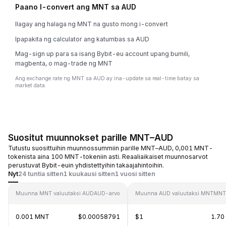
Paano I-convert ang MNT sa AUD
Ilagay ang halaga ng MNT na gusto mong i-convert
Ipapakita ng calculator ang katumbas sa AUD
Mag-sign up para sa isang Bybit-eu account upang bumili,
magbenta, o mag-trade ng MNT
Ang exchange rate ng MNT sa AUD ay ina-update sa real-time batay sa
market data.
Suositut muunnokset parille MNT–AUD
Tutustu suosittuihin muunnossummiin parille MNT–AUD, 0,001 MNT-
tokenista aina 100 MNT-tokeniin asti. Reaaliaikaiset muunnosarvot
perustuvat Bybit-euin yhdistettyihin takaajahintoihin.
Nyt
24 tuntia sitten
1 kuukausi sitten
1 vuosi sitten
Muunna MNT valuutaksi AUD
AUD-arvo
Muunna AUD valuutaksi MNT
MNT
0.001 MNT
$0.00058791
$1
1.70