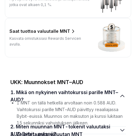
jotka ovat alkaen 0,1 %.
Saat tuottoa valuutalle MNT
Kasvata omistuksiasi Rewards Servicen
avulla.
UKK: Muunnokset MNT–AUD
1. Mikä on nykyinen vaihtokurssi parille MNT–
AUD?
1 MNT on tällä hetkellä arvoltaan noin 0.588 AUD.
Vaihtokurssi parille MNT–AUD päivittyy reaaliajassa
Bybit-euissä. Muunnos on maksuton ja kurssi lukitaan
15 sekunniksi vahvistuksen jälkeen.
2. Miten muunnan MNT-tokenit valuutaksi
AUD Bybit-euissä?
3. Veloitetaanko valuutan MNT