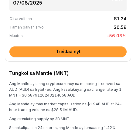
$1.34
Oli arvoltaan
$0.59
Tämän päivän arvo
-56.08
%
Muutos
Treidaa nyt
Tungkol sa Mantle (MNT)
Ang Mantle ay isang cryptocurrency na maaaring i-convert sa
AUD (AUD) sa Bybit-eu. Ang kasalukuyang exchange rate ay 1
MNT = $0.5879120243214058 AUD.
Ang Mantle ay may market capitalization na $1.94B AUD at 24-
hour trading volume na $28.51M AUD.
Ang circulating supply ay 3B MNT.
Sa nakalipas na 24 na oras, ang Mantle ay tumaas ng 1.42%.