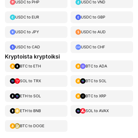
USDC
to
PHP
USDC
to
VND
USDC
to
EUR
USDC
to
GBP
USDC
to
JPY
USDC
to
AUD
USDC
to
CAD
USDC
to
CHF
Kryptoista kryptoiksi
BTC
to
ETH
BTC
to
ADA
SOL
to
TRX
BTC
to
SOL
ETH
to
SOL
BTC
to
XRP
ETH
to
BNB
SOL
to
AVAX
BTC
to
DOGE