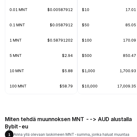
0.01 MNT
$0.00587912
$10
17.01
0.1 MNT
$0.0587912
$50
85.05
1 MNT
$0.58791202
$100
170.09
5 MNT
$2.94
$500
850.47
10 MNT
$5.88
$1,000
1,700.9
100 MNT
$58.79
$10,000
17,009.3
Miten tehdä muunnoksen MNT --> AUD alustalla
Bybit-eu
Anna yllä olevaan laskimeen MNT-summa, jonka haluat muuntaa
1