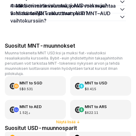
muuntamisesta valuutaksi AUD maksuja?
4. Mikä on minimisumma, jonka voin muuntaa
valuutasta MNT valuuttaan AUD?
5. Mitkä tekijät vaikuttavat parin MNT–AUD
vaihtokurssiin?
Suositut MNT-muunnokset
Muunna tokeneita MNT USD:ksi ja muiksi fiat-valuutoiksi
reaaliaikaisilla kursseilla. Bybit-euin yhdistettyihin takaajahintoihin
perustuen voit tarkistaa MNT-tokeniesi nykyisen arvon ja tehdä
muunnoksen luottavaisin mielin hyödyntäen tarkat kurssit ilman
piilokuluja.
MNT
to
SGD
MNT
to
USD
S$0.531
$0.415
MNT
to
AED
MNT
to
ARS
د.إ1.52
$622.11
Näytä lisää
↓
Suositut USD-muunnosparit