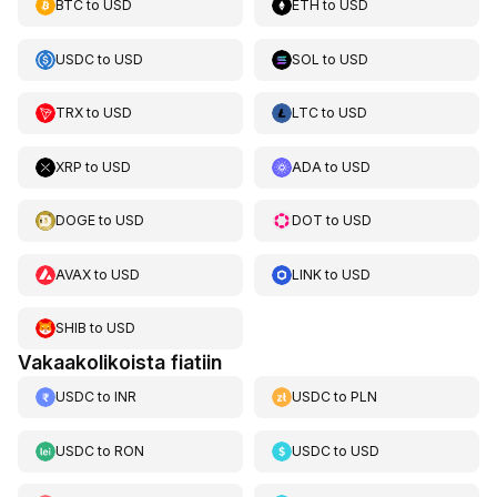
BTC
to
USD
ETH
to
USD
USDC
to
USD
SOL
to
USD
TRX
to
USD
LTC
to
USD
XRP
to
USD
ADA
to
USD
DOGE
to
USD
DOT
to
USD
AVAX
to
USD
LINK
to
USD
SHIB
to
USD
Vakaakolikoista fiatiin
USDC
to
INR
USDC
to
PLN
USDC
to
RON
USDC
to
USD