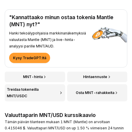
"Kannattaako minun ostaa tokenia Mantle
(MNT) nyt?"
Hanki tekoälypohjaisia markkinanäkemyksiä
valuutasta Mantle (MNT) ja live-hinta-
analyysi parille MNT/AUD.
Kysy TradeGPT:ltä
MNT-hinta
Hintaennuste
Treidaa tokeneilla
Osta MNT-rahakkeita
MNT/USDC
Valuuttaparin MNT/USD kurssikaavio
Tämän päivän tilanteen mukaan 1 MNT (Mantle) on arvoltaan
0.415046 $. Valuuttapari MNT/USD on up 1.50 % viimeisen 24 tunnin