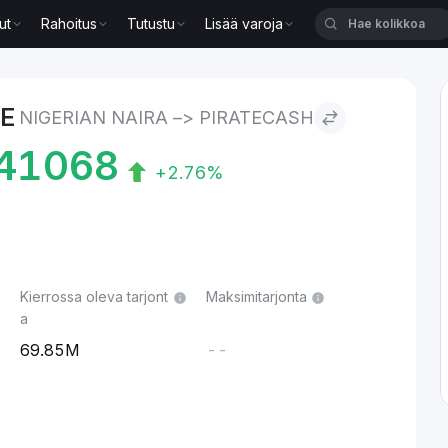
ut
Rahoitus
Tutustu
Lisää varoja
a to PirateCash
TE
NIGERIAN NAIRA –> PIRATECASH
41068
+2.76%
Kierrossa oleva tarjont
Maksimitarjonta
a
69.85M
--