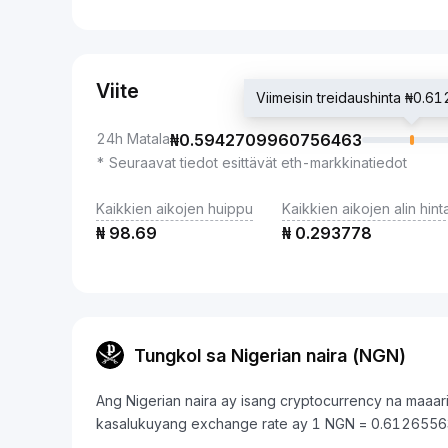
Viite
Viimeisin treidaushinta ₦0
24h Matala
₦
0.5942709960756463
* Seuraavat tiedot esittävät eth-markkinatiedot
Kaikkien aikojen huippu
Kaikkien aikojen alin hint
₦
98.69
₦
0.293778
Tungkol sa Nigerian naira (NGN)
Ang Nigerian naira ay isang cryptocurrency na maaar
kasalukuyang exchange rate ay 1 NGN = 0.612655