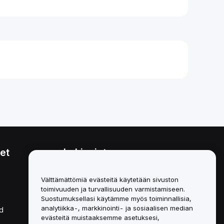
et
Lakiasiat
Eturistiriitapolitiikka
Välttämättömiä evästeitä käytetään sivuston
toimivuuden ja turvallisuuden varmistamiseen.
Yhteenveto säilytys- ja
hallinnointikäytännöstä
Suostumuksellasi käytämme myös toiminnallisia,
analytiikka-, markkinointi- ja sosiaalisen median
d
ESG-tiedot
evästeitä muistaaksemme asetuksesi,