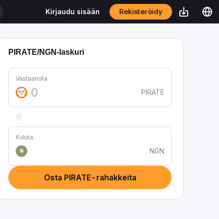
Rekisteröidy
Kirjaudu sisään
PIRATE/NGN-laskuri
Vastaanota
PIRATE
Kuluta
NGN
₦
Osta PIRATE-rahakkeita