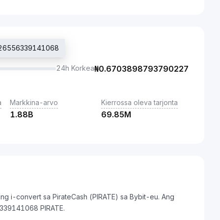
.6126556339141068
24h Korkea
₦
0.6703898793790227
a
Markkina-arvo
Kierrossa oleva tarjonta
1.88B
69.85M
ing i-convert sa PirateCash (PIRATE) sa Bybit-eu. Ang
6339141068 PIRATE.