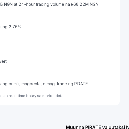
.88B NGN at 24-hour trading volume na ₦68.22M NGN.
as ng 2.76%.
vert
pang bumili, magbenta, o mag-trade ng PIRATE
 sa real-time batay sa market data.
Muunna PIRATE valuutaksi 