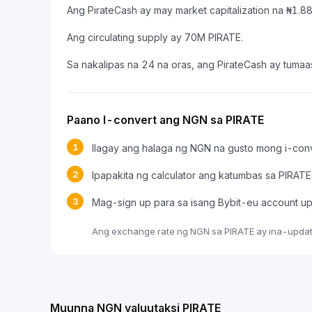
Ang PirateCash ay may market capitalization na ₦1
Ang circulating supply ay 70M PIRATE.
Sa nakalipas na 24 na oras, ang PirateCash ay tuma
Paano I-convert ang NGN sa PIRATE
1
Ilagay ang halaga ng NGN na gusto mong i-con
2
Ipapakita ng calculator ang katumbas sa PIRATE
3
Mag-sign up para sa isang Bybit-eu account u
Ang exchange rate ng NGN sa PIRATE ay ina-update
Muunna NGN valuutaksi PIRATE