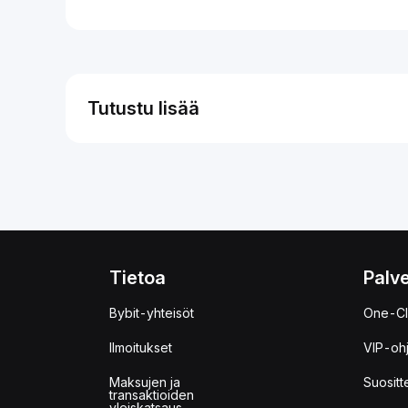
Tutustu lisää
Tietoa
Palve
Bybit-yhteisöt
One-Cl
Ilmoitukset
VIP-oh
Maksujen ja
Suositt
transaktioiden
yleiskatsaus