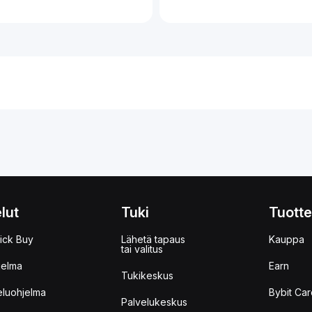
lut
Tuki
Tuotte
ick Buy
Lähetä tapaus
Kauppa
tai valitus
jelma
Earn
Tukikeskus
eluohjelma
Bybit Car
Palvelukeskus