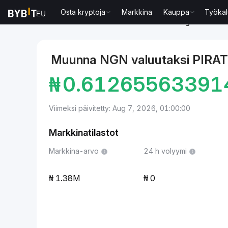
Osta kryptoja
Markkina
Kauppa
Työkal
Markkinat
PirateCash-hinta PIRATE
Nigerian nair
Muunna NGN valuutaksi PIRA
₦
0.61265563391
Viimeksi päivitetty: Aug 7, 2026, 01:00:00
Markkinatilastot
Markkina-arvo
24 h volyymi
1.38M
0