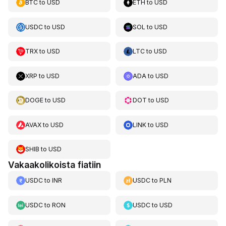
BTC
to
USD
ETH
to
USD
USDC
to
USD
SOL
to
USD
TRX
to
USD
LTC
to
USD
XRP
to
USD
ADA
to
USD
DOGE
to
USD
DOT
to
USD
AVAX
to
USD
LINK
to
USD
SHIB
to
USD
Vakaakolikoista fiatiin
USDC
to
INR
USDC
to
PLN
USDC
to
RON
USDC
to
USD