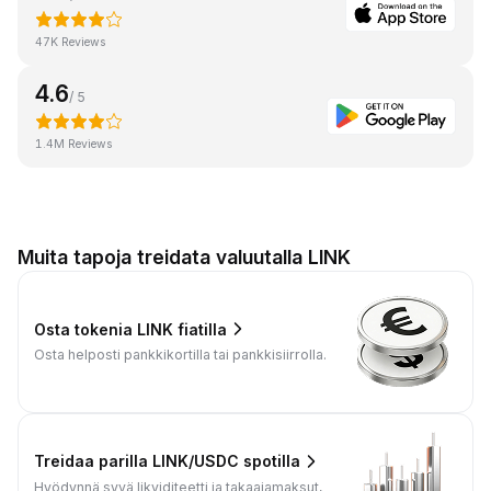
47K Reviews
4.6
/ 5
1.4M Reviews
Muita tapoja treidata valuutalla LINK
Osta tokenia LINK fiatilla
Osta helposti pankkikortilla tai pankkisiirrolla.
Treidaa parilla LINK/USDC spotilla
Hyödynnä syvä likviditeetti ja takaajamaksut,