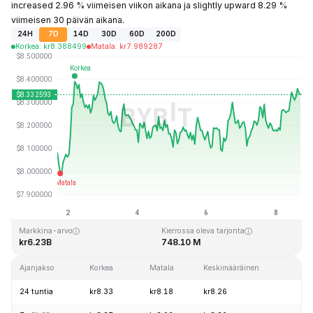
increased 2.96 % viimeisen viikon aikana ja slightly upward 8.29 %
viimeisen 30 päivän aikana.
24H
7D
14D
30D
60D
200D
Korkea
:
kr
8.388499
Matala
:
kr
7.989287
Viimeksi päivitetty: 2026-08-08 klo 16:53 GMT+0
Kaikkien aikojen huippu
Kaikkien aikojen alin hinta
kr52.70
kr0.148183
Markkina-arvo
Kierrossa oleva tarjonta
kr6.23B
748.10 M
Ajanjakso
Korkea
Matala
Keskimääräinen
Mu
24 tuntia
kr8.33
kr8.18
kr8.26
+0