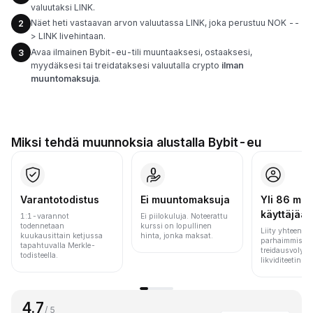
valuutaksi LINK.
Näet heti vastaavan arvon valuutassa LINK, joka perustuu NOK --
2
> LINK livehintaan.
Avaa ilmainen Bybit-eu-tili muuntaaksesi, ostaaksesi,
3
myydäksesi tai treidataksesi valuutalla crypto
ilman
muuntomaksuja
.
Miksi tehdä muunnoksia alustalla Bybit-eu
Varantotodistus
Ei muuntomaksuja
Yli 86 milj.
käyttäjää
1:1-varannot
Ei piilokuluja. Noteerattu
todennetaan
kurssi on lopullinen
Liity yhteen m
kuukausittain ketjussa
hinta, jonka maksat.
parhaimmista 
tapahtuvalla Merkle-
treidausvolyym
todisteella.
likviditeetin pe
4.7
/ 5