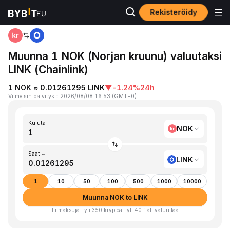
Rekisteröidy
Koti
NOK to LINK
Muunna 1 NOK (Norjan kruunu) valuutaksi
LINK (Chainlink)
1 NOK ≈ 0.01261295 LINK
▼
-1.24%
24h
Viimeisin päivitys
：
2026/08/08 16:53
(
GMT+0
)
Kuluta
NOK
Saat ~
LINK
1
10
50
100
500
1000
10000
Muunna NOK to LINK
Ei maksuja · yli 350 kryptoa · yli 40 fiat-valuuttaa