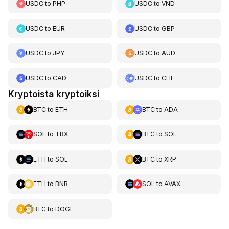
USDC
to
PHP
USDC
to
VND
USDC
to
EUR
USDC
to
GBP
USDC
to
JPY
USDC
to
AUD
USDC
to
CAD
USDC
to
CHF
Kryptoista kryptoiksi
BTC
to
ETH
BTC
to
ADA
SOL
to
TRX
BTC
to
SOL
ETH
to
SOL
BTC
to
XRP
ETH
to
BNB
SOL
to
AVAX
BTC
to
DOGE