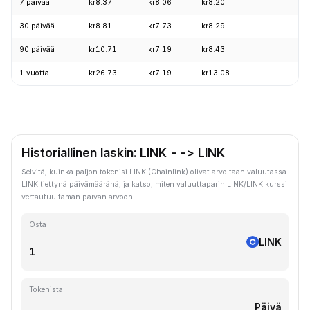
7 päivää
kr8.37
kr8.06
kr8.20
+2
30 päivää
kr8.81
kr7.73
kr8.29
+8
90 päivää
kr10.71
kr7.19
kr8.43
+7
1 vuotta
kr26.73
kr7.19
kr13.08
-5
Historiallinen laskin: LINK --> LINK
Selvitä, kuinka paljon tokenisi LINK (Chainlink) olivat arvoltaan valuutassa
LINK tiettynä päivämääränä, ja katso, miten valuuttaparin LINK/LINK kurssi
vertautuu tämän päivän arvoon.
Osta
LINK
Tokenista
Päivä