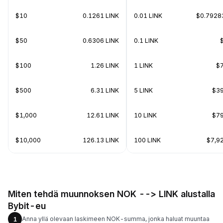
$10
0.1261 LINK
0.01 LINK
$0.7928
$50
0.6306 LINK
0.1 LINK
$100
1.26 LINK
1 LINK
$
$500
6.31 LINK
5 LINK
$39
$1,000
12.61 LINK
10 LINK
$79
$10,000
126.13 LINK
100 LINK
$7,9
Miten tehdä muunnoksen NOK --> LINK alustalla
Bybit-eu
Anna yllä olevaan laskimeen NOK-summa, jonka haluat muuntaa
1