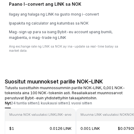
Paano I-convert ang LINK sa NOK
Ilagay ang halaga ng LINK na gusto mong i-convert
Ipapakita ng calculator ang katumbas sa NOK
Mag-sign up para sa isang Bybit-eu account upang bumili,
magbenta, o mag-trade ng LINK
Ang exchange rate ng LINK sa NOK ay ina-update sa real-time batay sa
market data.
Suositut muunnokset parille NOK–LINK
Tutustu suosittuihin muunnossummiin parille NOK–LINK, 0,001 NOK-
tokenista aina 100 NOK-tokeniin asti. Reaaliaikaiset muunnosarvot
perustuvat Bybit-euin yhdistettyihin takaajahintoihin.
Nyt
24 tuntia sitten
1 kuukausi sitten
1 vuosi sitten
Muunna NOK valuutaksi LINK
LINK-arvo
Muunna LINK valuutaksi NOK
NOK
$1
0.0126 LINK
0.001 LINK
$0.0792