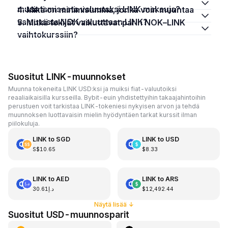
muuntamisesta valuutaksi LINK maksuja?
4. Mikä on minimisumma, jonka voin muuntaa
valuutasta NOK valuuttaan LINK?
5. Mitkä tekijät vaikuttavat parin NOK–LINK
vaihtokurssiin?
Suositut LINK-muunnokset
Muunna tokeneita LINK USD:ksi ja muiksi fiat-valuutoiksi
reaaliaikaisilla kursseilla. Bybit-euin yhdistettyihin takaajahintoihin
perustuen voit tarkistaa LINK-tokeniesi nykyisen arvon ja tehdä
muunnoksen luottavaisin mielin hyödyntäen tarkat kurssit ilman
piilokuluja.
LINK
to
SGD
LINK
to
USD
S$10.65
$8.33
LINK
to
AED
LINK
to
ARS
د.إ30.61
$12,492.44
Näytä lisää
↓
Suositut USD-muunnosparit