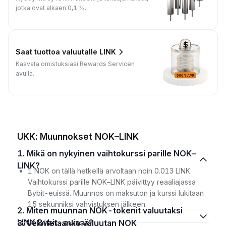
jotka ovat alkaen 0,1 %.
Saat tuottoa valuutalle LINK
Kasvata omistuksiasi Rewards Servicen
avulla.
UKK: Muunnokset NOK–LINK
1. Mikä on nykyinen vaihtokurssi parille NOK–
LINK?
1 NOK on tällä hetkellä arvoltaan noin 0.013 LINK.
Vaihtokurssi parille NOK–LINK päivittyy reaaliajassa
Bybit-euissä. Muunnos on maksuton ja kurssi lukitaan
15 sekunniksi vahvistuksen jälkeen.
2. Miten muunnan NOK-tokenit valuutaksi
LINK Bybit-euissä?
3. Veloitetaanko valuutan NOK