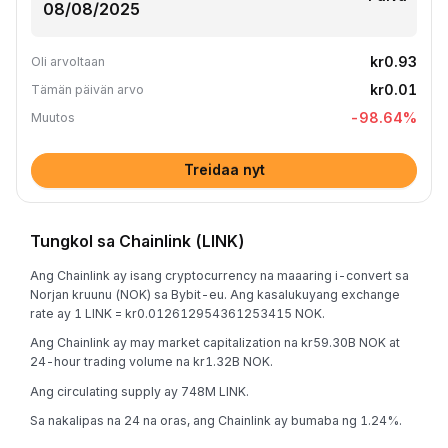
kr0.93
Oli arvoltaan
kr0.01
Tämän päivän arvo
-98.64
%
Muutos
Treidaa nyt
Tungkol sa Chainlink (LINK)
Ang Chainlink ay isang cryptocurrency na maaaring i-convert sa
Norjan kruunu (NOK) sa Bybit-eu. Ang kasalukuyang exchange
rate ay 1 LINK = kr0.012612954361253415 NOK.
Ang Chainlink ay may market capitalization na kr59.30B NOK at
24-hour trading volume na kr1.32B NOK.
Ang circulating supply ay 748M LINK.
Sa nakalipas na 24 na oras, ang Chainlink ay bumaba ng 1.24%.